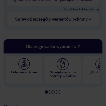
Dane Mondial Assistance
Sprawdź szczegóły wariantów ochrony
»
Dlaczego warto wybrać TUI?
Lider niskich cen
Największe biuro
30 lat w P
podróży w Polsce