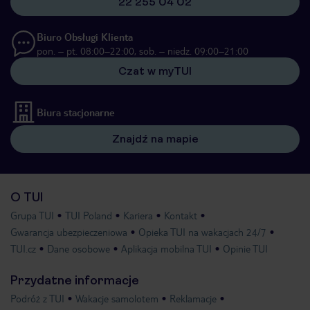
22 255 04 02
Biuro Obsługi Klienta
pon. – pt. 08:00–22:00, sob. – niedz. 09:00–21:00
Czat w myTUI
Biura stacjonarne
Znajdź na mapie
O TUI
Grupa TUI
TUI Poland
Kariera
Kontakt
Gwarancja ubezpieczeniowa
Opieka TUI na wakacjach 24/7
TUI.cz
Dane osobowe
Aplikacja mobilna TUI
Opinie TUI
Przydatne informacje
Podróż z TUI
Wakacje samolotem
Reklamacje