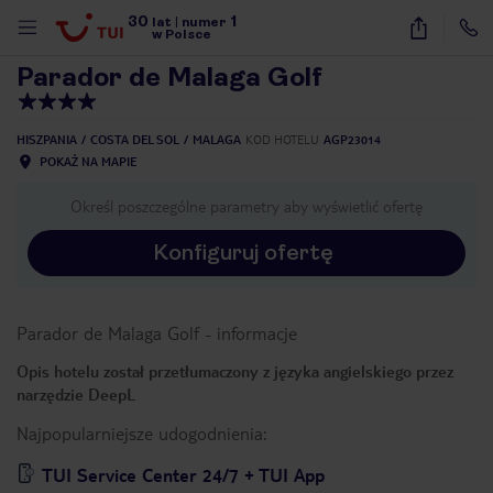
30
1
1
/
27
lat
|
numer
w Polsce
Parador de Malaga Golf
HISZPANIA
COSTA DEL SOL
MALAGA
KOD HOTELU
AGP23014
POKAŻ NA MAPIE
Określ poszczególne parametry aby wyświetlić ofertę
Konfiguruj ofertę
Parador de Malaga Golf
-
informacje
Opis hotelu został przetłumaczony z języka angielskiego przez
narzędzie DeepL
Najpopularniejsze udogodnienia:
nute
TUI Service Center 24/7 + TUI App