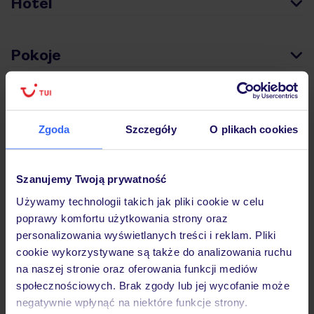
Hotel
Pokoje
Wyżywienie
Zgoda
Szczegóły
O plikach cookies
Atrakcje
Szanujemy Twoją prywatność
Używamy technologii takich jak pliki cookie w celu
Ważne informacje
poprawy komfortu użytkowania strony oraz
personalizowania wyświetlanych treści i reklam. Pliki
cookie wykorzystywane są także do analizowania ruchu
na naszej stronie oraz oferowania funkcji mediów
Często zadawane pytania
społecznościowych. Brak zgody lub jej wycofanie może
Jak zmienić uczestników/osobę zgłaszającą?
negatywnie wpłynąć na niektóre funkcje strony.
Czy w Hotelu będzie przedstawiciel TUI?