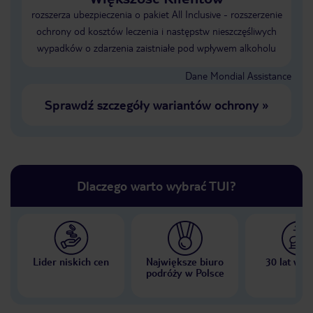
rozszerza ubezpieczenia o pakiet All Inclusive - rozszerzenie
ochrony od kosztów leczenia i następstw nieszczęśliwych
wypadków o zdarzenia zaistniałe pod wpływem alkoholu
Dane Mondial Assistance
Sprawdź szczegóły wariantów ochrony
»
Dlaczego warto wybrać TUI?
Lider niskich cen
Największe biuro
30 lat w P
podróży w Polsce