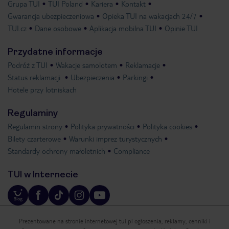
Grupa TUI
TUI Poland
Kariera
Kontakt
Gwarancja ubezpieczeniowa
Opieka TUI na wakacjach 24/7
TUI.cz
Dane osobowe
Aplikacja mobilna TUI
Opinie TUI
Przydatne informacje
Podróż z TUI
Wakacje samolotem
Reklamacje
Status reklamacji
Ubezpieczenia
Parkingi
Hotele przy lotniskach
Regulaminy
Regulamin strony
Polityka prywatności
Polityka cookies
Bilety czarterowe
Warunki imprez turystycznych
Standardy ochrony małoletnich
Compliance
TUI w Internecie
Prezentowane na stronie internetowej tui.pl ogłoszenia, reklamy, cenniki i