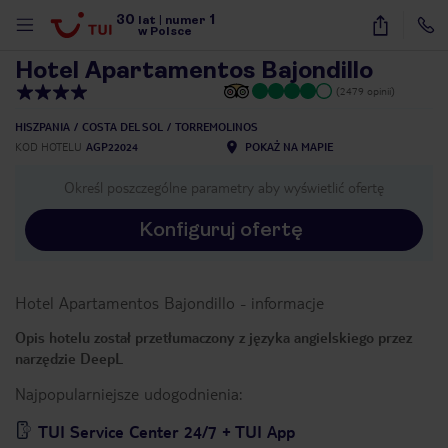
30
1
1
/
48
lat
|
numer
w Polsce
Hotel Apartamentos Bajondillo
(2479 opinii)
HISZPANIA
COSTA DEL SOL
TORREMOLINOS
KOD HOTELU
AGP22024
POKAŻ NA MAPIE
Określ poszczególne parametry aby wyświetlić ofertę
Konfiguruj ofertę
Hotel Apartamentos Bajondillo
-
informacje
Opis hotelu został przetłumaczony z języka angielskiego przez
narzędzie DeepL
Najpopularniejsze udogodnienia:
nute
TUI Service Center 24/7 + TUI App