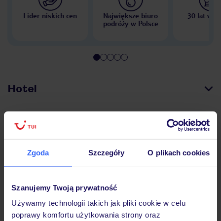
Lider niskich cen
Największe biuro
30 lat w P
podróży w Polsce
Hotel
Opinie
Zgoda
Szczegóły
O plikach cookies
Pokoje
Szanujemy Twoją prywatność
Wyżywienie
Używamy technologii takich jak pliki cookie w celu
poprawy komfortu użytkowania strony oraz