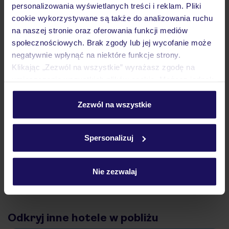
personalizowania wyświetlanych treści i reklam. Pliki
Atrakcje
cookie wykorzystywane są także do analizowania ruchu
na naszej stronie oraz oferowania funkcji mediów
społecznościowych. Brak zgody lub jej wycofanie może
Ważne informacje
negatywnie wpłynąć na niektóre funkcje strony.
Klikając „Zezwól na wszystkie” wyrażasz zgodę na
umieszczenie wszystkich plików cookie. Możesz jednak
personalizować swój wybór wchodząc w zakładkę
Często zadawane pytania
„Szczegóły”
Zezwól na wszystkie
Jak zmienić uczestników/osobę zgłaszającą?
Szczegółowe informacje o plikach cookie znajdziesz
Czy w Hotelu będzie przedstawiciel TUI?
w
polityce plików cookies
oraz
polityce prywatności
.
Spersonalizuj
Na jakiej podstawie i gdzie otrzymam karty
pokładowe/bilety lotnicze?
Zobacz więcej
Nie zezwalaj
Odkryj inne hotele w pobliżu