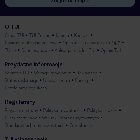
Znajdź na mapie
O TUI
Grupa TUI
TUI Poland
Kariera
Kontakt
Gwarancja ubezpieczeniowa
Opieka TUI na wakacjach 24/7
TUI.cz
Dane osobowe
Aplikacja mobilna TUI
Opinie TUI
Przydatne informacje
Podróż z TUI
Wakacje samolotem
Reklamacje
Status reklamacji
Ubezpieczenia
Parkingi
Hotele przy lotniskach
Regulaminy
Regulamin strony
Polityka prywatności
Polityka cookies
Bilety czarterowe
Warunki imprez turystycznych
Standardy ochrony małoletnich
Compliance
TUI w Internecie