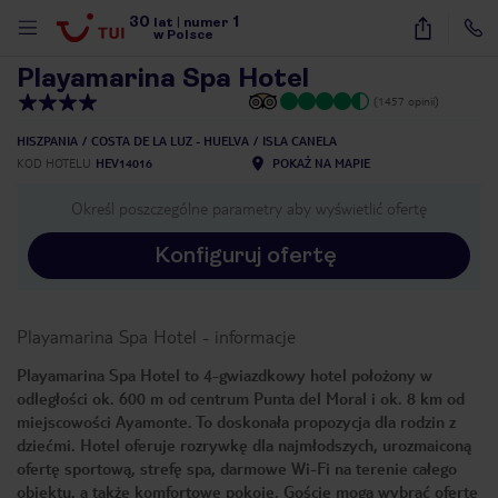
30
1
1
/
16
lat
|
numer
w Polsce
Playamarina Spa Hotel
(1457 opinii)
HISZPANIA
COSTA DE LA LUZ - HUELVA
ISLA CANELA
KOD HOTELU
HEV14016
POKAŻ NA MAPIE
Określ poszczególne parametry aby wyświetlić ofertę
Konfiguruj ofertę
Playamarina Spa Hotel
-
informacje
Playamarina Spa Hotel to 4-gwiazdkowy hotel położony w
odległości ok. 600 m od centrum Punta del Moral i ok. 8 km od
miejscowości Ayamonte. To doskonała propozycja dla rodzin z
dziećmi. Hotel oferuje rozrywkę dla najmłodszych, urozmaiconą
ofertę sportową, strefę spa, darmowe Wi-Fi na terenie całego
nute
obiektu, a także komfortowe pokoje. Goście mogą wybrać ofertę