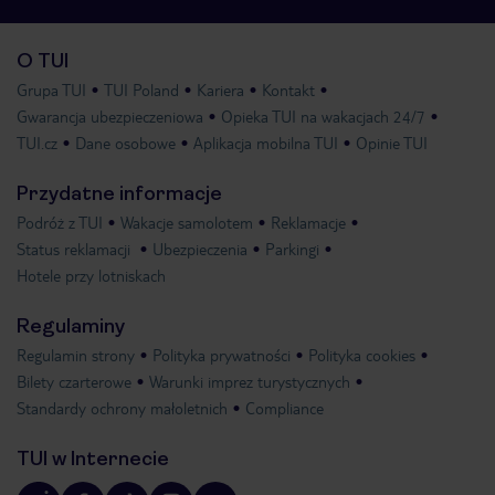
O TUI
Grupa TUI
TUI Poland
Kariera
Kontakt
Gwarancja ubezpieczeniowa
Opieka TUI na wakacjach 24/7
TUI.cz
Dane osobowe
Aplikacja mobilna TUI
Opinie TUI
Przydatne informacje
Podróż z TUI
Wakacje samolotem
Reklamacje
Status reklamacji
Ubezpieczenia
Parkingi
Hotele przy lotniskach
Regulaminy
Regulamin strony
Polityka prywatności
Polityka cookies
Bilety czarterowe
Warunki imprez turystycznych
Standardy ochrony małoletnich
Compliance
TUI w Internecie