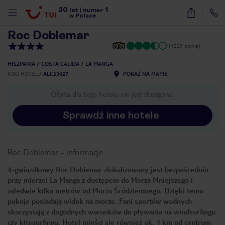
30
1
1
/
24
lat
|
numer
w Polsce
Roc Doblemar
(1223 opinie)
HISZPANIA
COSTA CALIDA
LA MANGA
KOD HOTELU
ALC23027
POKAŻ NA MAPIE
Oferta dla tego hotelu nie jest dostępna.
Sprawdź inne hotele
Roc Doblemar
-
informacje
4-gwiazdkowy Roc Doblemar zlokalizowany jest bezpośrednio
przy mierzei La Manga z dostępem do Morza Mniejszego i
zaledwie kilka metrów od Morza Śródziemnego. Dzięki temu
pokoje posiadają widok na morze. Fani sportów wodnych
skorzystają z dogodnych warunków do pływania na windsurfingu
nute
czy kitesurfingu. Hotel mieści się również ok. 3 km od centrum