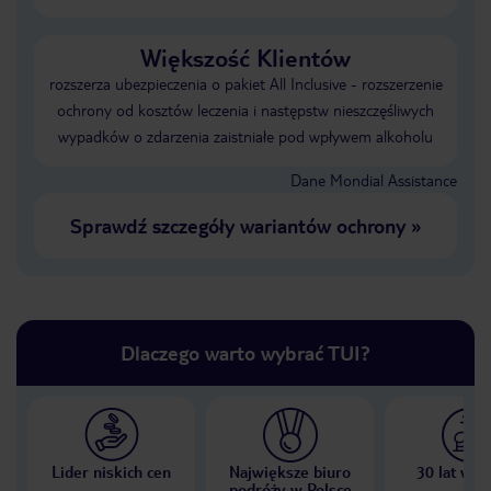
Większość Klientów
rozszerza ubezpieczenia o pakiet All Inclusive - rozszerzenie
ochrony od kosztów leczenia i następstw nieszczęśliwych
wypadków o zdarzenia zaistniałe pod wpływem alkoholu
Dane Mondial Assistance
Sprawdź szczegóły wariantów ochrony
»
Dlaczego warto wybrać TUI?
Lider niskich cen
Największe biuro
30 lat w P
podróży w Polsce