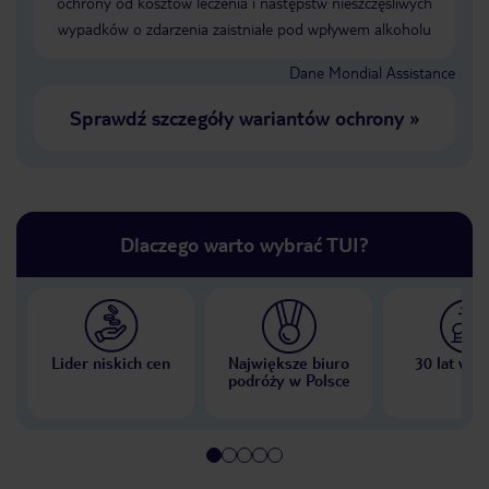
ochrony od kosztów leczenia i następstw nieszczęśliwych
wypadków o zdarzenia zaistniałe pod wpływem alkoholu
Dane Mondial Assistance
Sprawdź szczegóły wariantów ochrony
»
Dlaczego warto wybrać TUI?
Lider niskich cen
Największe biuro
30 lat w P
podróży w Polsce