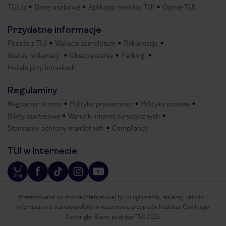
TUI.cz
Dane osobowe
Aplikacja mobilna TUI
Opinie TUI
Przydatne informacje
Podróż z TUI
Wakacje samolotem
Reklamacje
Status reklamacji
Ubezpieczenia
Parkingi
Hotele przy lotniskach
Regulaminy
Regulamin strony
Polityka prywatności
Polityka cookies
Bilety czarterowe
Warunki imprez turystycznych
Standardy ochrony małoletnich
Compliance
TUI w Internecie
Prezentowane na stronie internetowej tui.pl ogłoszenia, reklamy, cenniki i
informacje nie stanowią oferty w rozumieniu przepisów Kodeksu Cywilnego.
Copyright Biuro podróży TUI 2026