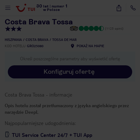
30
1
1
/
28
lat
|
numer
w Polsce
Costa Brava Tossa
(1125 opinii)
HISZPANIA
COSTA BRAVA
TOSSA DE MAR
KOD HOTELU
GRO25080
POKAŻ NA MAPIE
Określ poszczególne parametry aby wyświetlić ofertę
Konfiguruj ofertę
Costa Brava Tossa
-
informacje
Opis hotelu został przetłumaczony z języka angielskiego przez
narzędzie DeepL
Najpopularniejsze udogodnienia:
nute
TUI Service Center 24/7 + TUI App