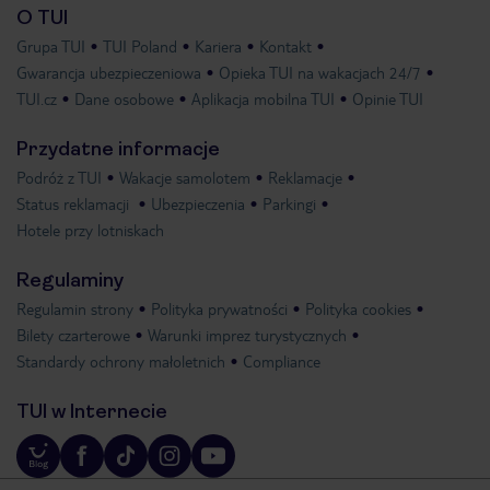
O TUI
Grupa TUI
TUI Poland
Kariera
Kontakt
Gwarancja ubezpieczeniowa
Opieka TUI na wakacjach 24/7
TUI.cz
Dane osobowe
Aplikacja mobilna TUI
Opinie TUI
Przydatne informacje
Podróż z TUI
Wakacje samolotem
Reklamacje
Status reklamacji
Ubezpieczenia
Parkingi
Hotele przy lotniskach
Regulaminy
Regulamin strony
Polityka prywatności
Polityka cookies
Bilety czarterowe
Warunki imprez turystycznych
Standardy ochrony małoletnich
Compliance
TUI w Internecie