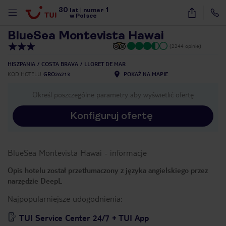
30
1
1
/
32
lat
|
numer
w Polsce
BlueSea Montevista Hawai
(2244 opinie)
HISZPANIA
COSTA BRAVA
LLORET DE MAR
KOD HOTELU
GRO26213
POKAŻ NA MAPIE
Określ poszczególne parametry aby wyświetlić ofertę
Konfiguruj ofertę
BlueSea Montevista Hawai
-
informacje
Opis hotelu został przetłumaczony z języka angielskiego przez
narzędzie DeepL
Najpopularniejsze udogodnienia:
nute
TUI Service Center 24/7 + TUI App