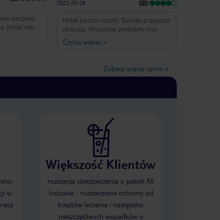
2022-05-28
ych
skupił
ania.
em sierpnia,
Hotel bardzo czysty. Bardzo przyjazna
ny. Hotel ma
obsługa. Wszystkie problemy (np.
i za sobą.
dostęp do Internetu) rozwiązywane
Czytaj więcej
»
niem była
re że
bardzo sprawnie. Bardzo dobra
mów za
ży, ale smak
lokalizacja, zwłaszcza dla kogoś
uro
o wszystko
traktującego hotel jako bazę
Zobacz więcej opinii
»
to było by
wypadową do Barcelony - 4 minuty
przątała
spacerkiem do przystanku
iej ręce
kolejowego. Słabe strony to posiłki -
y położyć na
określiłbym je terminem jadalne i
cierką!
windy - trzy bardzo powolne.
 nie chciało
Zdecydowanie za mało. Hotel idealny
na bazę wypadową.
 stolikami
gromnymi
 gdzie
yn kolegi
Większość Klientów
mie ustnej i
u. Pokoje
ienci
rozszerza ubezpieczenia o pakiet All
żnie, podłogi
ji w
Inclusive - rozszerzenie ochrony od
kładnie ani
em ani w
nacji
kosztów leczenia i następstw
acuje bardzo
nieszczęśliwych wypadków o