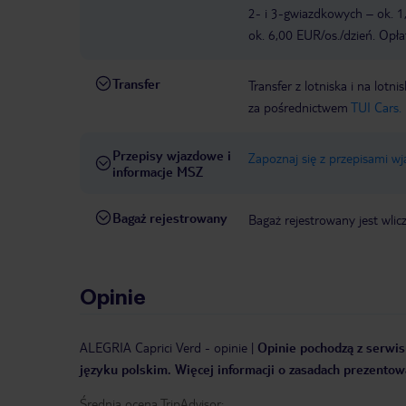
2- i 3-gwiazdkowych – ok. 1
ok. 6,00 EUR/os./dzień. Opła
Transfer
Transfer z lotniska i na l
za pośrednictwem
TUI Cars.
Przepisy wjazdowe i
Zapoznaj się z przepisami w
informacje MSZ
Bagaż rejestrowany
Bagaż rejestrowany jest wlic
Opinie
ALEGRIA Caprici Verd
-
opinie
|
Opinie pochodzą z serwisu
języku polskim. Więcej informacji o zasadach prezentowa
Średnia ocena TripAdvisor: