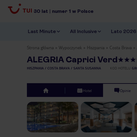
30
lat
|
numer
1
w Polsce
Last Minute
All Inclusive
Lato 2026
Strona główna
Wypoczynek
Hiszpania
Costa Brava
ALEGRIA Caprici Verd
HISZPANIA
COSTA BRAVA
SANTA SUSANNA
KOD HOTELU
GR
Hotel
Opinie
top
Previous slide