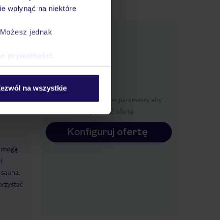
e wpłynąć na niektóre
e
. Możesz jednak
macje
ce prywatności
.
ezwól na wszystkie
Określ poszczególne parametry aby
wyświetlić ofertę
Konfiguruj ofertę
e mogą
i
 sauna.
orzystać