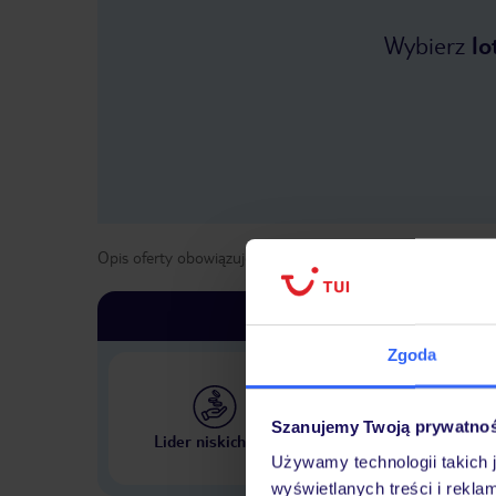
Wybierz
lo
Opis oferty obowiązuje dla wyjazdów w terminie
od
1 kwie
Zgoda
Szanujemy Twoją prywatno
Największe biuro podr
Lider niskich cen
w Polsce
Używamy technologii takich 
wyświetlanych treści i rekla