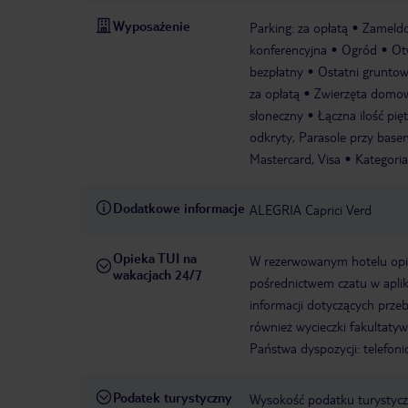
Wyposażenie
Parking: za opłatą
Zameldo
konferencyjna
Ogród
Ot
bezpłatny
Ostatni grunto
za opłatą
Zwierzęta domow
słoneczny
Łączna ilość pięt
odkryty, Parasole przy basen
Mastercard, Visa
Kategoria
Dodatkowe informacje
ALEGRIA Caprici Verd
Opieka TUI na
W rezerwowanym hotelu opiek
wakacjach 24/7
pośrednictwem czatu w aplik
informacji dotyczących prze
również wycieczki fakultaty
Państwa dyspozycji: telefon
Podatek turystyczny
Wysokość podatku turystyczn