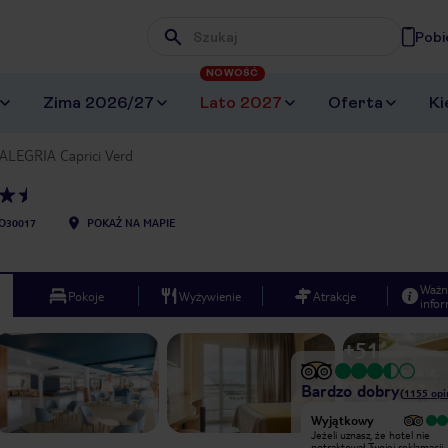
Pobi
Wpisz frazę, której szukasz
NOWOŚĆ
Zima 2026/27
Lato 2027
Oferta
Ki
ALEGRIA Caprici Verd
O30017
POKAŻ NA MAPIE
Ważn
Pokoje
Wyżywienie
Atrakcje
infor
+
51
Bardzo dobry
(
1155
opi
Bardzo dobry
Wyjątkowy
Oczywiście "Last" nie było
Jeżeli uznasz, że hotel nie
wyboru.Koniec sierpnia. Pokój 3
potraktował Twojej reklamacji