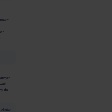
omowe:
sen
,
datnych
ować
śmy do
biektów: