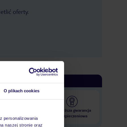
tlić oferty.
O plikach cookies
 000 hoteli w ponad 50
Najwyższa gwarancja
krajach
ubezpieczeniowa
az personalizowania
na naszej stronie oraz