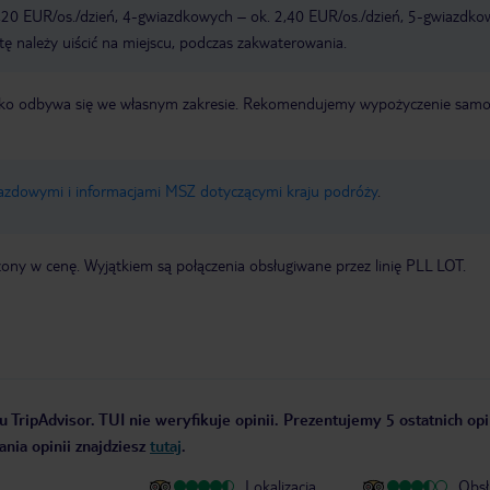
,20 EUR/os./dzień, 4-gwiazdkowych – ok. 2,40 EUR/os./dzień, 5-gwiazdko
tę należy uiścić na miejscu, podczas zakwaterowania.
otnisko odbywa się we własnym zakresie. Rekomendujemy wypożyczenie sa
jazdowymi i informacjami MSZ dotyczącymi kraju podróży
.
zony w cenę. Wyjątkiem są połączenia obsługiwane przez linię PLL LOT.
 TripAdvisor. TUI nie weryfikuje opinii. Prezentujemy 5 ostatnich opi
nia opinii znajdziesz
tutaj
.
Lokalizacja
Obsł