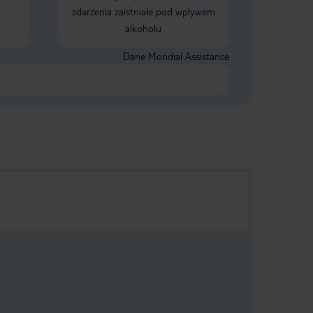
 , była bardzo
zdarzenia zaistniałe pod wpływem
alizacja
 część
alkoholu
a kolejki obok
cja z innymi
Dane Mondial Assistance
emontu i do
ugi.