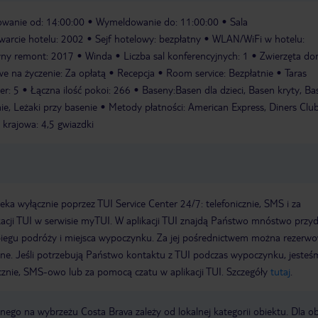
wanie od: 14:00:00
Wymeldowanie do: 11:00:00
Sala
warcie hotelu: 2002
Sejf hotelowy: bezpłatny
WLAN/WiFi w hotelu:
wny remont: 2017
Winda
Liczba sal konferencyjnych: 1
Zwierzęta d
e na życzenie: Za opłatą
Recepcja
Room service: Bezpłatnie
Taras
er: 5
Łączna ilość pokoi: 266
Baseny:Basen dla dzieci, Basen kryty, Ba
ie, Leżaki przy basenie
Metody płatności: American Express, Diners Club
 krajowa: 4,5 gwiazdki
a wyłącznie poprzez TUI Service Center 24/7: telefonicznie, SMS i za
acji TUI w serwisie myTUI. W aplikacji TUI znajdą Państwo mnóstwo przy
biegu podróży i miejsca wypoczynku. Za jej pośrednictwem można rezerw
wne. Jeśli potrzebują Państwo kontaktu z TUI podczas wypoczynku, jeste
icznie, SMS-owo lub za pomocą czatu w aplikacji TUI. Szczegóły
tutaj
.
ego na wybrzeżu Costa Brava zależy od lokalnej kategorii obiektu. Dla o