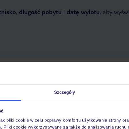
tysiące euro tylko przeciwko.
tnisko
,
długość pobytu
i
datę wylotu
, aby wyświe
tnia 2026
do
31 października 2026
Dlaczego warto wybrać TUI?
Szczegóły
ść
óży
Tylko u nas opieka na
10
30 lat w Polsce
wakacjach 24/7
jak pliki cookie w celu poprawy komfortu użytkowania strony or
m. Pliki cookie wykorzystywane są także do analizowania ruchu 