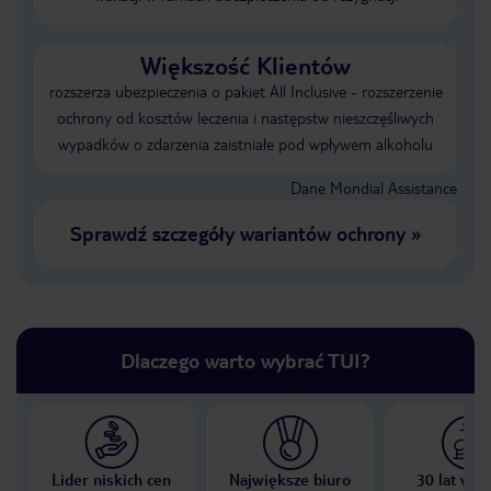
Większość Klientów
rozszerza ubezpieczenia o pakiet All Inclusive - rozszerzenie
ochrony od kosztów leczenia i następstw nieszczęśliwych
wypadków o zdarzenia zaistniałe pod wpływem alkoholu
Dane Mondial Assistance
Sprawdź szczegóły wariantów ochrony
»
Dlaczego warto wybrać TUI?
Lider niskich cen
Największe biuro
30 lat w P