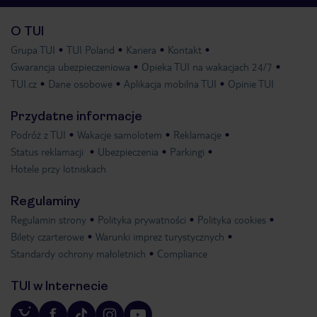
O TUI
Grupa TUI
TUI Poland
Kariera
Kontakt
Gwarancja ubezpieczeniowa
Opieka TUI na wakacjach 24/7
TUI.cz
Dane osobowe
Aplikacja mobilna TUI
Opinie TUI
Przydatne informacje
Podróż z TUI
Wakacje samolotem
Reklamacje
Status reklamacji
Ubezpieczenia
Parkingi
Hotele przy lotniskach
Regulaminy
Regulamin strony
Polityka prywatności
Polityka cookies
Bilety czarterowe
Warunki imprez turystycznych
Standardy ochrony małoletnich
Compliance
TUI w Internecie