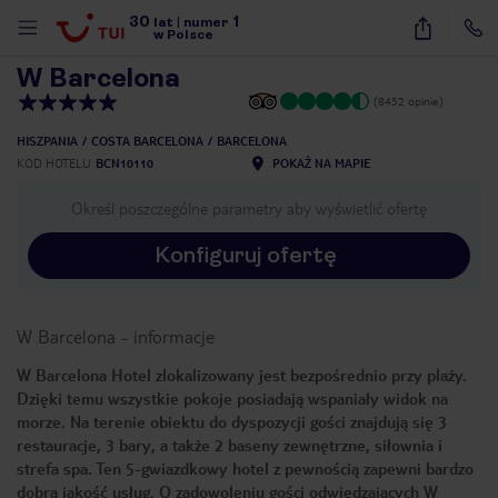
30
1
1
/
23
lat
|
numer
w Polsce
W Barcelona
(8452 opinie)
HISZPANIA
COSTA BARCELONA
BARCELONA
KOD HOTELU
BCN10110
POKAŻ NA MAPIE
Określ poszczególne parametry aby wyświetlić ofertę
Konfiguruj ofertę
W Barcelona
-
informacje
W Barcelona Hotel zlokalizowany jest bezpośrednio przy plaży.
Dzięki temu wszystkie pokoje posiadają wspaniały widok na
morze. Na terenie obiektu do dyspozycji gości znajdują się 3
restauracje, 3 bary, a także 2 baseny zewnętrzne, siłownia i
strefa spa. Ten 5-gwiazdkowy hotel z pewnością zapewni bardzo
nute
dobrą jakość usług. O zadowoleniu gości odwiedzających W