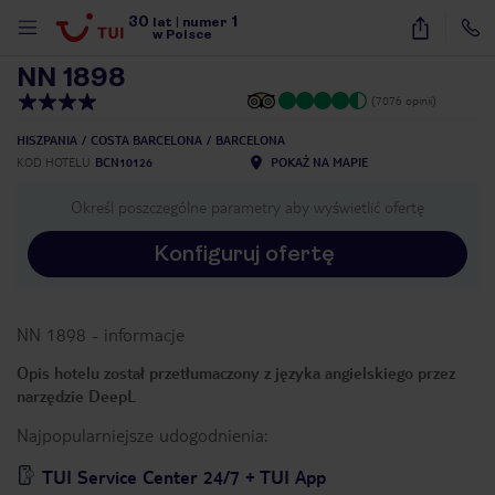
30
1
1
/
41
lat
|
numer
w Polsce
NN 1898
(7076 opinii)
HISZPANIA
COSTA BARCELONA
BARCELONA
KOD HOTELU
BCN10126
POKAŻ NA MAPIE
Określ poszczególne parametry aby wyświetlić ofertę
Konfiguruj ofertę
NN 1898
-
informacje
Opis hotelu został przetłumaczony z języka angielskiego przez
narzędzie DeepL
Najpopularniejsze udogodnienia:
nute
TUI Service Center 24/7 + TUI App