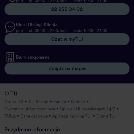
pon. – pt. 08:00–22:00, sob. – niedz. 09:00–21:00
22 255 04 02
Biuro Obsługi Klienta
pon. – pt. 08:00–22:00, sob. – niedz. 09:00–21:00
Czat w myTUI
Biura stacjonarne
Znajdź na mapie
O TUI
Grupa TUI
TUI Poland
Kariera
Kontakt
Gwarancja ubezpieczeniowa
Opieka TUI na wakacjach 24/7
TUI.cz
Dane osobowe
Aplikacja mobilna TUI
Opinie TUI
Przydatne informacje