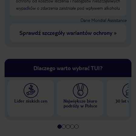
ochrony od kosztów leczenia i następstw nieszczęśliwych
wypadków o zdarzenia zaistniałe pod wpływem alkoholu
Dane Mondial Assistance
Sprawdź szczegóły wariantów ochrony
»
Dlaczego warto wybrać TUI?
Lider niskich cen
Największe biuro
30 lat w P
podróży w Polsce