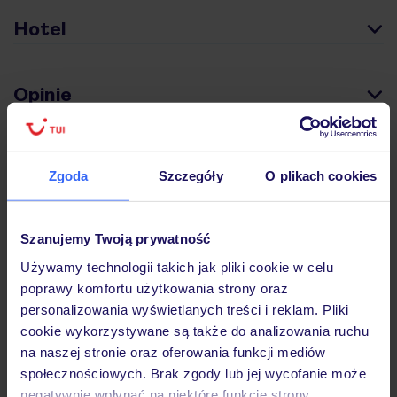
Hotel
Opinie
Wyżywienie
Zgoda
Szczegóły
O plikach cookies
Atrakcje
Szanujemy Twoją prywatność
Używamy technologii takich jak pliki cookie w celu
Ważne informacje
poprawy komfortu użytkowania strony oraz
personalizowania wyświetlanych treści i reklam. Pliki
cookie wykorzystywane są także do analizowania ruchu
na naszej stronie oraz oferowania funkcji mediów
Często zadawane pytania
społecznościowych. Brak zgody lub jej wycofanie może
negatywnie wpłynąć na niektóre funkcje strony.