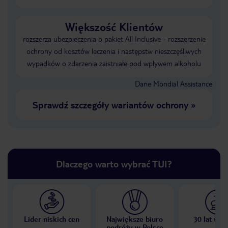
Większość Klientów
rozszerza ubezpieczenia o pakiet All Inclusive - rozszerzenie
ochrony od kosztów leczenia i następstw nieszczęśliwych
wypadków o zdarzenia zaistniałe pod wpływem alkoholu
Dane Mondial Assistance
Sprawdź szczegóły wariantów ochrony
»
Dlaczego warto wybrać TUI?
Lider niskich cen
Największe biuro
30 lat w P
podróży w Polsce