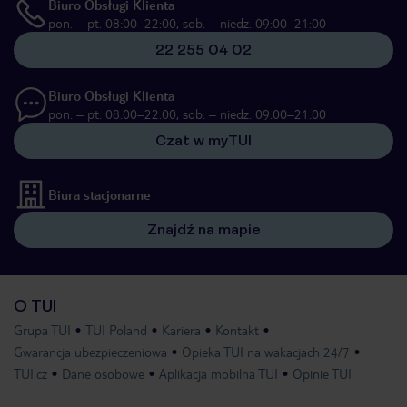
Biuro Obsługi Klienta
pon. – pt. 08:00–22:00, sob. – niedz. 09:00–21:00
22 255 04 02
Biuro Obsługi Klienta
pon. – pt. 08:00–22:00, sob. – niedz. 09:00–21:00
Czat w myTUI
Biura stacjonarne
Znajdź na mapie
O TUI
Grupa TUI
TUI Poland
Kariera
Kontakt
Gwarancja ubezpieczeniowa
Opieka TUI na wakacjach 24/7
TUI.cz
Dane osobowe
Aplikacja mobilna TUI
Opinie TUI