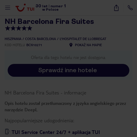
30
1
1
/
40
lat
|
numer
w Polsce
NH Barcelona Fira Suites
HISZPANIA
COSTA BARCELONA
L’HOSPITALET DE LLOBREGAT
KOD HOTELU
BCN10271
POKAŻ NA MAPIE
Oferta dla tego hotelu nie jest dostępna.
Sprawdź inne hotele
NH Barcelona Fira Suites
-
informacje
Opis hotelu został przetłumaczony z języka angielskiego przez
narzędzie DeepL
Najpopularniejsze udogodnienia:
nute
TUI Service Center 24/7 + aplikacja TUI