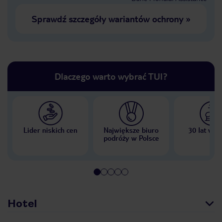
Sprawdź szczegóły wariantów ochrony
»
Dlaczego warto wybrać TUI?
Lider niskich cen
Największe biuro
30 lat w P
podróży w Polsce
Hotel