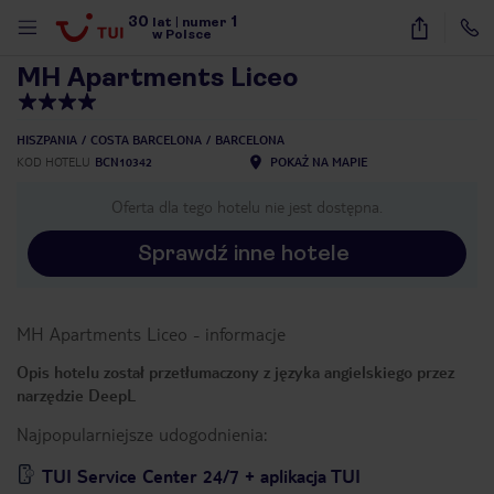
30
1
1
/
19
lat
|
numer
w Polsce
MH Apartments Liceo
HISZPANIA
COSTA BARCELONA
BARCELONA
KOD HOTELU
BCN10342
POKAŻ NA MAPIE
Oferta dla tego hotelu nie jest dostępna.
Sprawdź inne hotele
MH Apartments Liceo
-
informacje
Opis hotelu został przetłumaczony z języka angielskiego przez
narzędzie DeepL
Najpopularniejsze udogodnienia:
nute
TUI Service Center 24/7 + aplikacja TUI