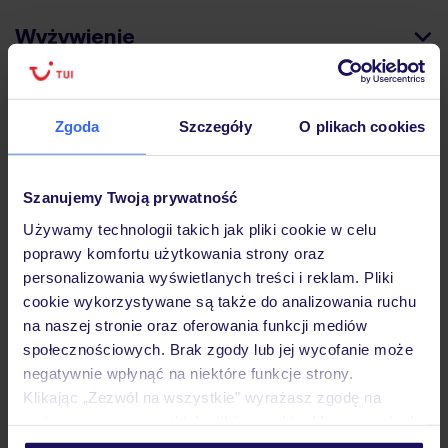
Wyżywienie
Atrakcje
Zgoda
Szczegóły
O plikach cookies
Ważne informacje
Szanujemy Twoją prywatność
Używamy technologii takich jak pliki cookie w celu
poprawy komfortu użytkowania strony oraz
Często zadawane pytania
personalizowania wyświetlanych treści i reklam. Pliki
cookie wykorzystywane są także do analizowania ruchu
Jak zmienić uczestników/osobę zgłaszającą?
na naszej stronie oraz oferowania funkcji mediów
Czy w Hotelu będzie przedstawiciel TUI?
społecznościowych. Brak zgody lub jej wycofanie może
Na jakiej podstawie i gdzie otrzymam karty
pokładowe/bilety lotnicze?
negatywnie wpłynąć na niektóre funkcje strony.
Klikając „Zezwól na wszystkie” wyrażasz zgodę na
Zobacz więcej
umieszczenie wszystkich plików cookie. Możesz jednak
personalizować swój wybór wchodząc w zakładkę