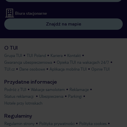
Biura stacjonarne
Znajdź na mapie
O TUI
Grupa TUI
TUI Poland
Kariera
Kontakt
Gwarancja ubezpieczeniowa
Opieka TUI na wakacjach 24/7
TUI.cz
Dane osobowe
Aplikacja mobilna TUI
Opinie TUI
Przydatne informacje
Podróż z TUI
Wakacje samolotem
Reklamacje
Status reklamacji
Ubezpieczenia
Parkingi
Hotele przy lotniskach
Regulaminy
Regulamin strony
Polityka prywatności
Polityka cookies