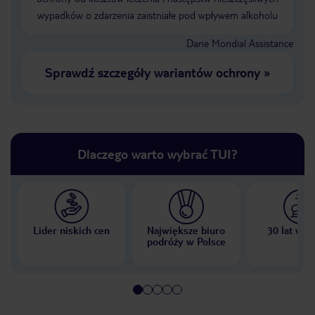
wypadków o zdarzenia zaistniałe pod wpływem alkoholu
Dane Mondial Assistance
Sprawdź szczegóły wariantów ochrony
»
Dlaczego warto wybrać TUI?
Lider niskich cen
Największe biuro
30 lat w P
podróży w Polsce