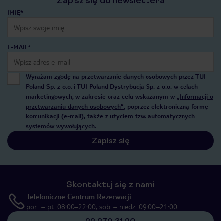
Zapisz się do newslettera
IMIĘ*
E-MAIL*
Wyrażam zgodę na przetwarzanie danych osobowych przez TUI
Poland Sp. z o.o. i TUI Poland Dystrybucja Sp. z o.o. w celach
marketingowych, w zakresie oraz celu wskazanym w
„Informacji o
przetwarzaniu danych osobowych”
, poprzez elektroniczną formę
komunikacji (e-mail), także z użyciem tzw. automatycznych
systemów wywołujących.
Zapisz się
Skontaktuj się z nami
Telefoniczne Centrum Rezerwacji
pon. – pt. 08:00–22:00, sob. – niedz. 09:00–21:00
22 270 31 20