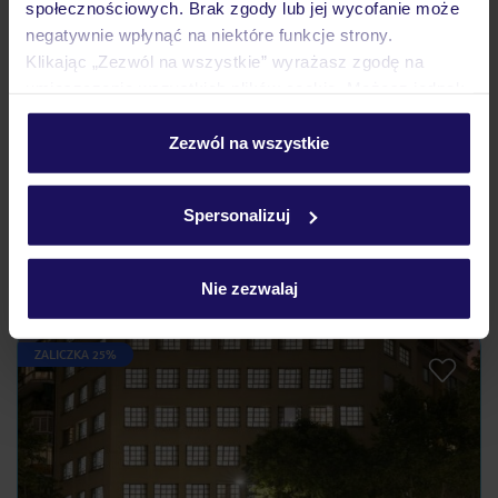
społecznościowych. Brak zgody lub jej wycofanie może
negatywnie wpłynąć na niektóre funkcje strony.
Często zadawane pytania
Klikając „Zezwól na wszystkie” wyrażasz zgodę na
Jak zmienić uczestników/osobę zgłaszającą?
umieszczenie wszystkich plików cookie. Możesz jednak
Czy w Hotelu będzie przedstawiciel TUI?
personalizować swój wybór wchodząc w zakładkę
Na jakiej podstawie i gdzie otrzymam karty
„Szczegóły”
Zezwól na wszystkie
pokładowe/bilety lotnicze?
Szczegółowe informacje o plikach cookie znajdziesz
Zobacz więcej
w
polityce plików cookies
oraz
polityce prywatności
.
Spersonalizuj
Nie zezwalaj
Odkryj inne hotele w pobliżu
ZALICZKA 25%