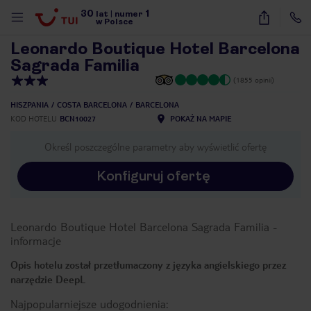
30
1
1
/
25
lat
|
numer
w Polsce
Leonardo Boutique Hotel Barcelona
Sagrada Familia
(1855 opinii)
HISZPANIA
COSTA BARCELONA
BARCELONA
KOD HOTELU
BCN10027
POKAŻ NA MAPIE
Określ poszczególne parametry aby wyświetlić ofertę
Konfiguruj ofertę
Leonardo Boutique Hotel Barcelona Sagrada Familia
-
informacje
Opis hotelu został przetłumaczony z języka angielskiego przez
narzędzie DeepL
nute
Najpopularniejsze udogodnienia: