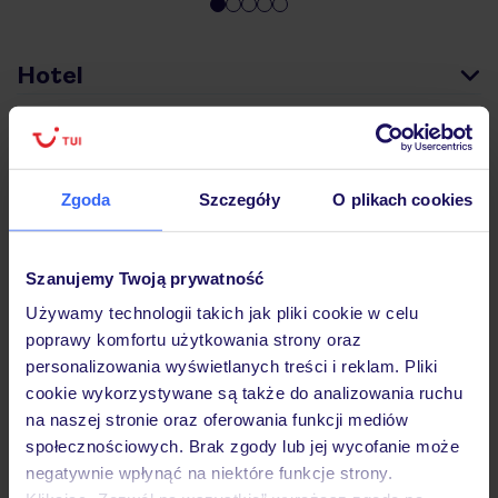
Hotel
Wyżywienie
Zgoda
Szczegóły
O plikach cookies
Atrakcje
Szanujemy Twoją prywatność
Używamy technologii takich jak pliki cookie w celu
Ważne informacje
poprawy komfortu użytkowania strony oraz
personalizowania wyświetlanych treści i reklam. Pliki
cookie wykorzystywane są także do analizowania ruchu
Często zadawane pytania
na naszej stronie oraz oferowania funkcji mediów
społecznościowych. Brak zgody lub jej wycofanie może
Jak zmienić uczestników/osobę zgłaszającą?
negatywnie wpłynąć na niektóre funkcje strony.
Czy w Hotelu będzie przedstawiciel TUI?