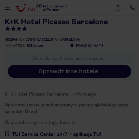
30
1
1
/
40
lat
|
numer
w Polsce
K+K Hotel Picasso Barcelona
HISZPANIA
COSTA BARCELONA
BARCELONA
KOD HOTELU
BCN10128
POKAŻ NA MAPIE
Oferta dla tego hotelu nie jest dostępna.
Sprawdź inne hotele
K+K Hotel Picasso Barcelona
-
informacje
Opis hotelu został przetłumaczony z języka angielskiego przez
narzędzie DeepL
Najpopularniejsze udogodnienia:
nute
TUI Service Center 24/7 + aplikacja TUI