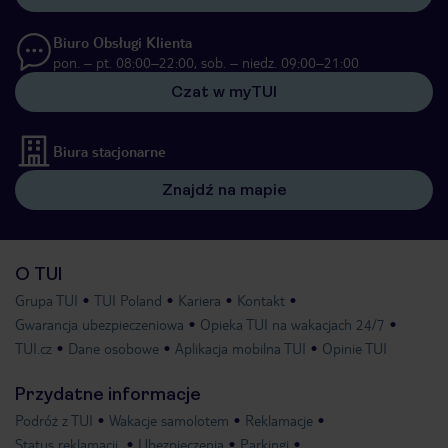
Biuro Obsługi Klienta
pon. – pt. 08:00–22:00, sob. – niedz. 09:00–21:00
Czat w myTUI
Biura stacjonarne
Znajdź na mapie
O TUI
Grupa TUI
TUI Poland
Kariera
Kontakt
Gwarancja ubezpieczeniowa
Opieka TUI na wakacjach 24/7
TUI.cz
Dane osobowe
Aplikacja mobilna TUI
Opinie TUI
Przydatne informacje
Podróż z TUI
Wakacje samolotem
Reklamacje
Status reklamacji
Ubezpieczenia
Parkingi