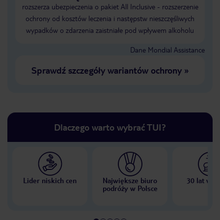
rozszerza ubezpieczenia o pakiet All Inclusive - rozszerzenie
ochrony od kosztów leczenia i następstw nieszczęśliwych
wypadków o zdarzenia zaistniałe pod wpływem alkoholu
Dane Mondial Assistance
Sprawdź szczegóły wariantów ochrony
»
Dlaczego warto wybrać TUI?
Lider niskich cen
Największe biuro
30 lat w P
podróży w Polsce