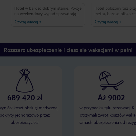
Hotel w bardzo dobrym stanie. Pokoje
Hotel położony tuż prz
na weekendowy wypad sprawdzają
metra, bardzo blisko c
się idealnie. Na dłuższy pobyt brakuje
atrakcji turystycznych. 
Czytaj więcej
»
Czytaj więcej
»
szafy w pokoju. Śniadania
bardzo czyste, przestro
podstawowe zgodne z oczekiwaniami
Śniadania mimo, że tyl
(troszkę brakuje świerzych warzyw).
bardzo dobre, sok pom
Personel bardzo profesjonalny i
naturalny. Dobry doja
pomocny. Lokalizacja pod kątem
lotniska El Prat. Jedyn
Rozszerz ubezpieczenie i ciesz się wakacjami w pełni
zwiedzania idealna. Dojazd na
lekko sfatygowane meble
lotnisko również. Polecam!
kabinie prysznicowej (
pokoju).
689 420 zł
Aż 9002
 wyniósł koszt obsługi medycznej
w przypadku tylu rezerwacji Kl
pokryty jednorazowo przez
otrzymali zwrot kosztów wakac
ubezpieczyciela
ramach ubezpieczenia od rezyg