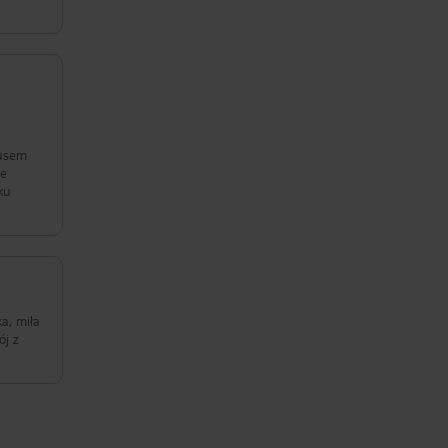
że
ku
a, miła
ój z