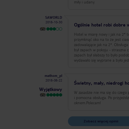
miły i udany.
SAWORLD
2018-10-30
Ogólnie hotel robi dobre
Hotel w miarę nowy i jak na 2* 
przymknąć oko na to że jest cias
zadowalające jak na 2*. Obsługa bar
był zapach w pokoju - straszna 
zapach był słabszy to było podob
wydawało się wyprane a było jed
mathom_pl
2018-08-22
Świetny, mały, niedrogi h
Wyjątkowy
W zasadzie nie ma się do czego p
i pomocna obsługa. Po przyjeźdz
oknem.Polecam!
Zobacz więcej opinii