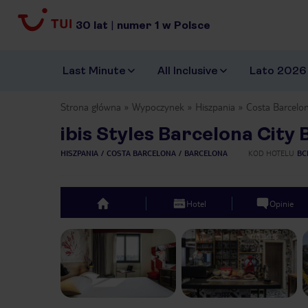
30
lat
|
numer
1
w Polsce
Last Minute
All Inclusive
Lato 2026
Strona główna
Wypoczynek
Hiszpania
Costa Barcelo
ibis Styles Barcelona City 
HISZPANIA
COSTA BARCELONA
BARCELONA
KOD HOTELU
BC
Hotel
Opinie
top
Previous slide