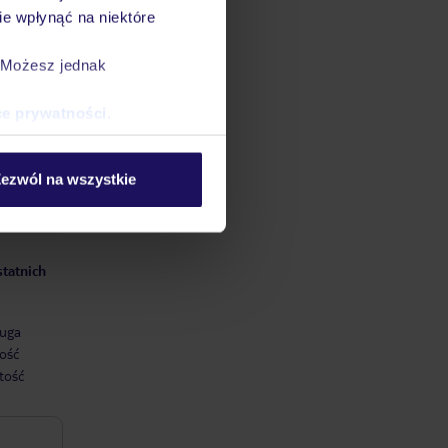
. Za jej
e wpłynąć na niektóre
pomocy
. Możesz jednak
u wraz
 PLL
ce prywatności
.
ezwól na wszystkie
statnich
uga
ość
tość