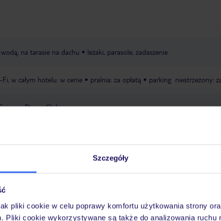
 wodą, na tarasie na dachu
leżaki, parasole, zadaszenie
-Fi, w całym hotelu: w cenie
pralnia: za opłatą
parking niestrzeżony: z
Express, Diners Club
Szczegóły
 miejscu
hotel dla niepalących
zakwaterowanie od 14.00
wymeldowa
ść
zwierząt
W rezerwowanym hotelu opieka wyłącznie poprzez TUI Service 
jak pliki cookie w celu poprawy komfortu użytkowania strony or
, SMS i za pośrednictwem czatu w aplikacji TUI w serwisie myTUI. W aplikac
m. Pliki cookie wykorzystywane są także do analizowania ruchu 