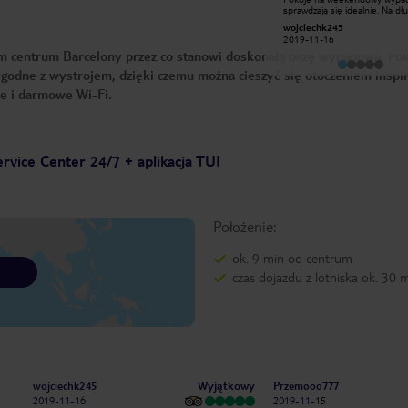
metra i centrum (ok 1,5km),
sprawdzają się idealnie. Na dł
wygodne łóżka, miła i pomocna
pobyt brakuje szafy w pokoju.
mathom_pl
wojciechk245
obsługa. Po przyjeździe dostaliśmy
Śniadania podstawowe zgodne
2018-08-22
2019-11-16
pokój bez okna, po reklamacji
oczekiwaniami (troszkę braku
mym centrum Barcelony przez co stanowi doskonałą bazę wypadową. Po
zamieniony bez problemu na pokój z
świerzych warzyw). Personel 
oknem.Polecam!
profesjonalny i pomocny. Loka
ygodne z wystrojem, dzięki czemu można cieszyć się otoczeniem ins
pod kątem zwiedzania idealna.
Dojazd na lotnisko również. P
ie i darmowe Wi-Fi.
rvice Center 24/7 + aplikacja TUI
Położenie:
ok. 9 min od centrum
czas dojazdu z lotniska ok. 30 
Wyjątkowy
wojciechk245
Przemooo777
2019-11-16
2019-11-15