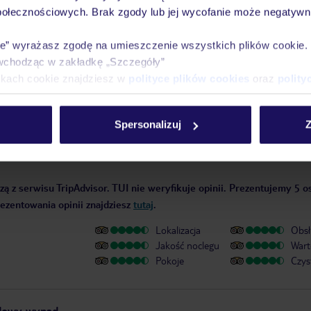
datnych informacji dotyczących przebiegu podróży i miejsca wypoczynku
połecznościowych. Brak zgody lub jej wycofanie może negatywni
ować również wycieczki fakultatywne. Jeśli potrzebują Państwo naszej 
teśmy do Państwa dyspozycji telefonicznie oraz sms-owo. Szczegóły
ie” wyrażasz zgodę na umieszczenie wszystkich plików cookie
i na lotnisko odbywa się we własnym zakresie
W przypadku zakupu pakiet
wchodząc w zakładkę „Szczegóły”
any jest wliczony w cenę (wyjątkiem są połączenia obsługiwane przez linię
ikach cookie znajdziesz w
polityce plików cookies
oraz
polity
Spersonalizuj
Z
ą z serwisu TripAdvisor. TUI nie weryfikuje opinii. Prezentujemy 5 o
rezentowania opinii znajdziesz
tutaj
.
Lokalizacja
Obsł
Jakość noclegu
Wart
Pokoje
Czys
dowy wypad.