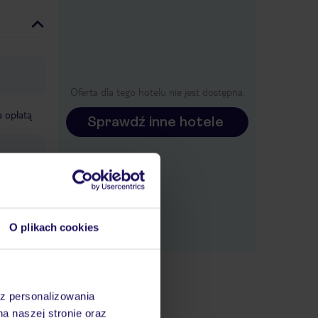
Oferta dla tego hotelu nie jest dostępna.
a opłatą
Sprawdź inne hotele
O plikach cookies
nie do
Center
az personalizowania
ji TUI
na naszej stronie oraz