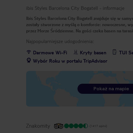
ibis Styles Barcelona City Bogatell
-
informacje
Ibis Styles Barcelona City Bogatell znajduje się w sa
zostały stworzone z myślą o komforcie: nowoczesne, w
przez Morze Śródziemne. Na gości czeka basen na taras
Najpopularniejsze udogodnienia:
Darmowe Wi-Fi
Kryty basen
TUI Se
Wybór Roku w portalu TripAdvisor
Pokaż na mapie
Znakomity
(1417 opinii)