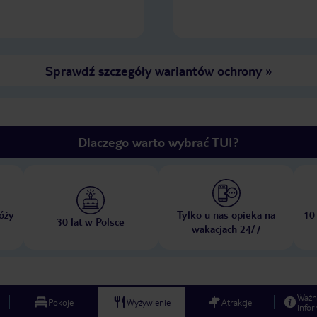
Sprawdź szczegóły wariantów ochrony
»
Dlaczego warto wybrać TUI?
óży
Tylko u nas opieka na
10
30 lat w Polsce
wakacjach 24/7
Ważn
Pokoje
Wyżywienie
Atrakcje
infor