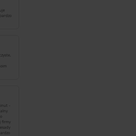
uje
 bardzo
czyste,
moim
inut -
alny.
go
 firmy
zesady
bardzo