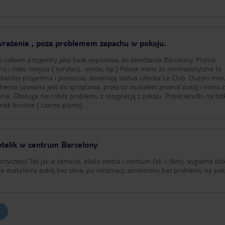
 wrażenie , poza problemem zapachu w pokoju.
to całkiem przyjemny jako baza wypadowa do zwiedzania Barcelony. Można
no i mało miejsca ( korytarz , winda, itp.) Pokoje mimo że minimalistyczne to
dzo przyjemna i pomocna, doceniają status członka Le Club. Dużym minusem
chemia używana jest do sprzątania, przez co musiałem zmienić pokój i mimo 
nie. Obsługa nie robiła problemu z rezygnacją z pokoju. Prześcieradło na łóż
nak brudne ( czarne plamy) ...
otelik w centrum Barcelony
rzyczepić.Tak jak w temacie, blisko metra i centrum (ok 1,5km), wygodne łóżk
ie dostaliśmy pokój bez okna, po reklamacji zamieniony bez problemu na pok