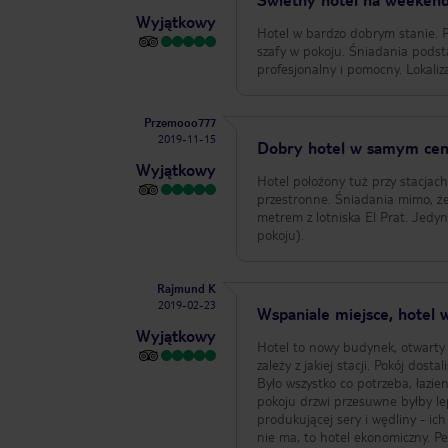
Wyjątkowy
Hotel w bardzo dobrym stanie. 
szafy w pokoju. Śniadania podst
profesjonalny i pomocny. Lokaliz
Przemooo777
2019-11-15
Dobry hotel w samym cent
Wyjątkowy
Hotel położony tuż przy stacjach
przestronne. Śniadania mimo, ż
metrem z lotniska El Prat. Jedy
pokoju).
Rajmund K
2019-02-23
Wspaniale miejsce, hotel 
Wyjątkowy
Hotel to nowy budynek, otwarty 
zależy z jakiej stacji. Pokój dos
Było wszystko co potrzeba, łazie
pokoju drzwi przesuwne byłby le
produkującej sery i wędliny - ich
nie ma, to hotel ekonomiczny. P