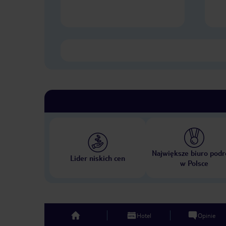
Największe biuro podr
Lider niskich cen
w Polsce
Hotel
Opinie
top