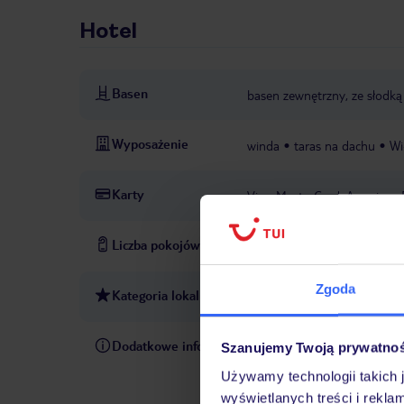
Hotel
Basen
basen zewnętrzny, ze słodką
Wyposażenie
winda
taras na dachu
Wi
Karty
Visa, MasterCard, American 
Liczba pokojów
213
Zgoda
Kategoria lokalna
2 gwiazdki
Dodatkowe informacje
taksa klimatyczna: płatne na
Szanujemy Twoją prywatno
12.00
hotel nie akceptuje 
Używamy technologii takich 
24/7: mailowo, telefonicznie
wyświetlanych treści i rekla