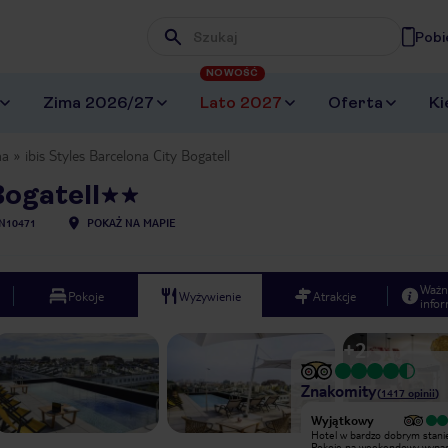
Pobi
Wpisz frazę, której szukasz
NOWOŚĆ
Zima 2026/27
Lato 2027
Oferta
Ki
na
ibis Styles Barcelona City Bogatell
Bogatell
N10471
POKAŻ NA MAPIE
Ważn
Pokoje
Wyżywienie
Atrakcje
infor
+
2
Znakomity
(
1417
opinii
)
Wyjątkowy
Wyjątkowy
W zasadzie nie ma się do czego
Hotel w bardzo dobrym stani
przyczepić.Tak jak w temacie, blisko
Pokoje na weekendowy wypa