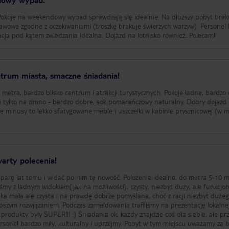
Pokoje na weekendowy wypad sprawdzają się idealnie. Na dłuższy pobyt brak
awowe zgodne z oczekiwaniami (troszkę brakuje świerzych warzyw). Personel
acja pod kątem zwiedzania idealna. Dojazd na lotnisko również. Polecam!
rum miasta, smaczne śniadania!
 metra, bardzo blisko centrum i atrakcji turystycznych. Pokoje ładne, bardzo 
e tylko na zimno - bardzo dobre, sok pomarańczowy naturalny. Dobry dojazd
ne minusy to lekko sfatygowane meble i uszczelki w kabinie prysznicowej (w 
warty polecenia!
parę lat temu i widać po nim tę nowość. Położenie idealne, do metra 5-10 m
taliśmy z ładnym widokiem(jak na możliwości), czysty, niezbyt duży, ale funkcjon
nka mała ale czysta i na prawdę dobrze pomyślana, choć z racji niezbyt duże
pszym rozwiązaniem. Podczas zameldowania trafiliśmy na prezentację lokalnej
 produkty były SUPER!!! :) Śniadania ok, każdy znajdzie coś dla siebie, ale pr
ersonel bardzo miły, kulturalny i uprzejmy. Pobyt w tym miejscu uważamy za 