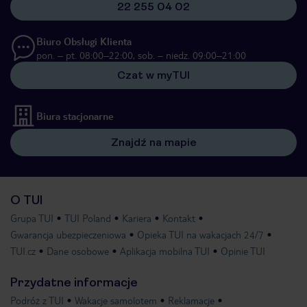
22 255 04 02
Biuro Obsługi Klienta
pon. – pt. 08:00–22:00, sob. – niedz. 09:00–21:00
Czat w myTUI
Biura stacjonarne
Znajdź na mapie
O TUI
Grupa TUI
TUI Poland
Kariera
Kontakt
Gwarancja ubezpieczeniowa
Opieka TUI na wakacjach 24/7
TUI.cz
Dane osobowe
Aplikacja mobilna TUI
Opinie TUI
Przydatne informacje
Podróż z TUI
Wakacje samolotem
Reklamacje