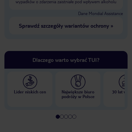
wypadków o zdarzenia zaistniałe pod wpływem alkoholu
Dane Mondial Assistance
Sprawdź szczegóły wariantów ochrony
»
Dlaczego warto wybrać TUI?
Lider niskich cen
Największe biuro
30 lat w P
podróży w Polsce