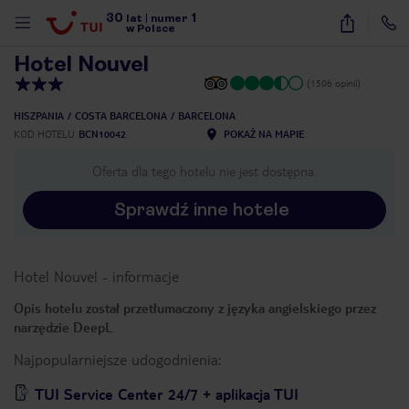
30
1
1
/
40
lat
|
numer
w Polsce
Hotel Nouvel
(1506 opinii)
HISZPANIA
COSTA BARCELONA
BARCELONA
KOD HOTELU
BCN10042
POKAŻ NA MAPIE
Oferta dla tego hotelu nie jest dostępna.
Sprawdź inne hotele
Hotel Nouvel
-
informacje
Opis hotelu został przetłumaczony z języka angielskiego przez
narzędzie DeepL
Najpopularniejsze udogodnienia:
nute
TUI Service Center 24/7 + aplikacja TUI