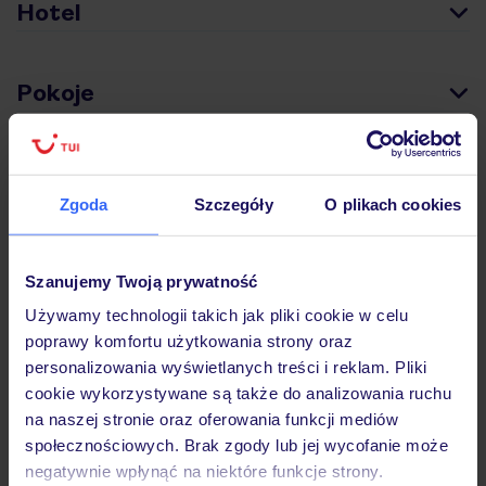
Hotel
Pokoje
Wyżywienie
Zgoda
Szczegóły
O plikach cookies
Atrakcje
Szanujemy Twoją prywatność
Używamy technologii takich jak pliki cookie w celu
Ważne informacje
poprawy komfortu użytkowania strony oraz
personalizowania wyświetlanych treści i reklam. Pliki
cookie wykorzystywane są także do analizowania ruchu
na naszej stronie oraz oferowania funkcji mediów
Często zadawane pytania
społecznościowych. Brak zgody lub jej wycofanie może
Jak zmienić uczestników/osobę zgłaszającą?
negatywnie wpłynąć na niektóre funkcje strony.