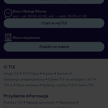
Biuro Obsługi Klienta
pon. – pt. 08:00–22:00, sob. – niedz. 09:00–21:00
Czat w myTUI
Biura stacjonarne
Znajdź na mapie
O TUI
Grupa TUI
TUI Poland
Kariera
Kontakt
Gwarancja ubezpieczeniowa
Opieka TUI na wakacjach 24/7
TUI.cz
Dane osobowe
Aplikacja mobilna TUI
Opinie TUI
Przydatne informacje
Podróż z TUI
Wakacje samolotem
Reklamacje