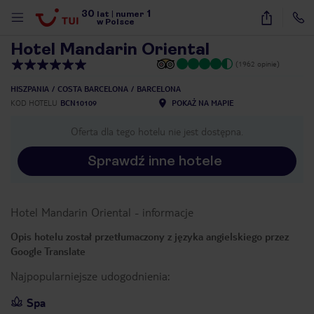
30
1
1
/
22
lat
|
numer
w Polsce
Hotel Mandarin Oriental
(1962 opinie)
HISZPANIA
COSTA BARCELONA
BARCELONA
KOD HOTELU
BCN10109
POKAŻ NA MAPIE
Oferta dla tego hotelu nie jest dostępna.
Sprawdź inne hotele
Hotel Mandarin Oriental
-
informacje
Opis hotelu został przetłumaczony z języka angielskiego przez
Google Translate
Najpopularniejsze udogodnienia:
nute
Spa