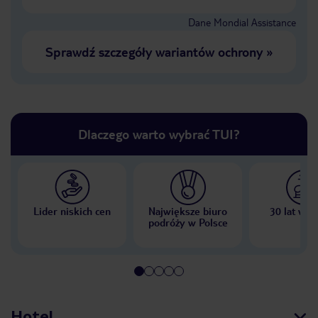
Dane Mondial Assistance
Sprawdź szczegóły wariantów ochrony
»
Dlaczego warto wybrać TUI?
Lider niskich cen
Największe biuro
30 lat w P
podróży w Polsce
Hotel