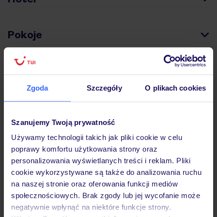
Pokoje
Wyżywienie
Zgoda
Szczegóły
O plikach cookies
Atrakcje
Szanujemy Twoją prywatność
Używamy technologii takich jak pliki cookie w celu
Ważne informacje
poprawy komfortu użytkowania strony oraz
personalizowania wyświetlanych treści i reklam. Pliki
cookie wykorzystywane są także do analizowania ruchu
na naszej stronie oraz oferowania funkcji mediów
Często zadawane pytania
społecznościowych. Brak zgody lub jej wycofanie może
Jak zmienić uczestników/osobę zgłaszającą?
negatywnie wpłynąć na niektóre funkcje strony.
Czy w Hotelu będzie przedstawiciel TUI?