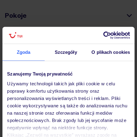
Pokoje
Wyżywienie
Zgoda
Szczegóły
O plikach cookies
Atrakcje
Szanujemy Twoją prywatność
Ważne informacje
Używamy technologii takich jak pliki cookie w celu
poprawy komfortu użytkowania strony oraz
personalizowania wyświetlanych treści i reklam. Pliki
cookie wykorzystywane są także do analizowania ruchu
Często zadawane pytania
na naszej stronie oraz oferowania funkcji mediów
Jak zmienić uczestników/osobę zgłaszającą?
społecznościowych. Brak zgody lub jej wycofanie może
Czy w Hotelu będzie przedstawiciel TUI?
negatywnie wpłynąć na niektóre funkcje strony.
Na jakiej podstawie i gdzie otrzymam karty
Klikając „Zezwól na wszystkie” wyrażasz zgodę na