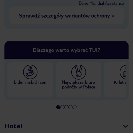
Dane Mondial Assistance
Sprawdź szczegóły wariantów ochrony
»
Dlaczego warto wybrać TUI?
Lider niskich cen
Największe biuro
30 lat w P
podróży w Polsce
Hotel