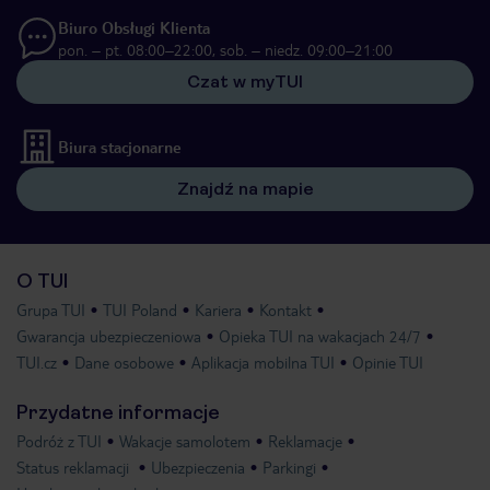
Biuro Obsługi Klienta
pon. – pt. 08:00–22:00, sob. – niedz. 09:00–21:00
Czat w myTUI
Biura stacjonarne
Znajdź na mapie
O TUI
Grupa TUI
TUI Poland
Kariera
Kontakt
Gwarancja ubezpieczeniowa
Opieka TUI na wakacjach 24/7
TUI.cz
Dane osobowe
Aplikacja mobilna TUI
Opinie TUI
Przydatne informacje
Podróż z TUI
Wakacje samolotem
Reklamacje
Status reklamacji
Ubezpieczenia
Parkingi