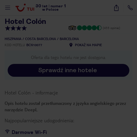
30
1
1
/
20
lat
|
numer
w Polsce
Hotel Colón
(433 opinie)
HISZPANIA
COSTA BARCELONA
BARCELONA
KOD HOTELU
BCN10077
POKAŻ NA MAPIE
Oferta dla tego hotelu nie jest dostępna.
Sprawdź inne hotele
Hotel Colón
-
informacje
Opis hotelu został przetłumaczony z języka angielskiego przez
narzędzie DeepL
Najpopularniejsze udogodnienia:
nute
Darmowe Wi-Fi