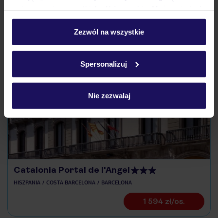
pokładowe/bilety lotnicze?
umieszczenie wszystkich plików cookie. Możesz jednak
personalizować swój wybór wchodząc w zakładkę
Zobacz więcej
„Szczegóły”
Zezwól na wszystkie
Szczegółowe informacje o plikach cookie znajdziesz
w
polityce plików cookies
oraz
polityce prywatności
.
Spersonalizuj
Odkryj inne hotele w pobliżu
ZALICZKA 25%
Nie zezwalaj
Catalonia Portal de l'Angel
HISZPANIA
COSTA BARCELONA
BARCELONA
1 594 zł/os.