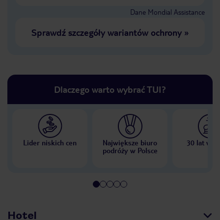
Dane Mondial Assistance
Sprawdź szczegóły wariantów ochrony
»
Dlaczego warto wybrać TUI?
Lider niskich cen
Największe biuro
30 lat w P
podróży w Polsce
Hotel