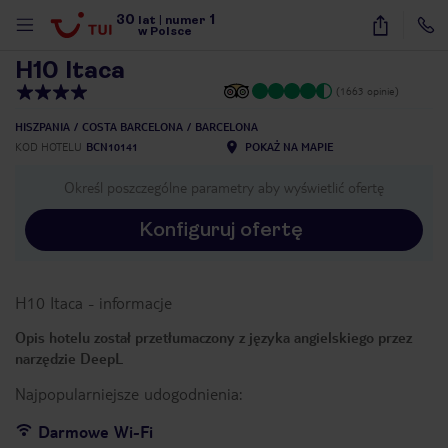
30
1
1
/
11
lat
|
numer
w Polsce
H10 Itaca
(1663 opinie)
HISZPANIA
COSTA BARCELONA
BARCELONA
KOD HOTELU
BCN10141
POKAŻ NA MAPIE
Określ poszczególne parametry aby wyświetlić ofertę
Konfiguruj ofertę
H10 Itaca
-
informacje
Opis hotelu został przetłumaczony z języka angielskiego przez
narzędzie DeepL
Najpopularniejsze udogodnienia:
nute
Darmowe Wi-Fi