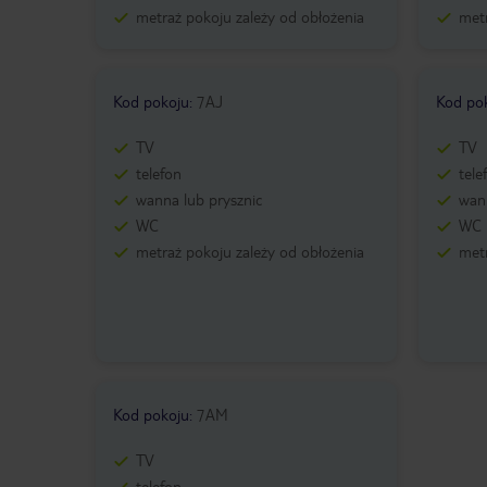
metraż pokoju zależy od obłożenia
metr
Kod pokoju
:
7AJ
Kod po
TV
TV
telefon
tele
wanna lub prysznic
wann
WC
WC
metraż pokoju zależy od obłożenia
metr
Kod pokoju
:
7AM
TV
telefon