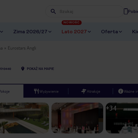
Pobi
Wpisz frazę, której szukasz
NOWOŚĆ
Zima 2026/27
Lato 2027
Oferta
Ki
na
Eurostars Angli
N10440
POKAŻ NA MAPIE
Pokoje
Wyżywienie
Atrakcje
Ważne i
+
34