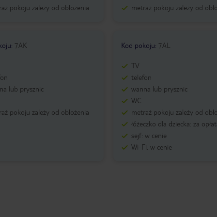
aż pokoju zależy od obłożenia
metraż pokoju zależy od obł
koju
:
7AK
Kod pokoju
:
7AL
TV
fon
telefon
a lub prysznic
wanna lub prysznic
WC
aż pokoju zależy od obłożenia
metraż pokoju zależy od obł
łóżeczko dla dziecka: za opła
sejf: w cenie
Wi-Fi: w cenie