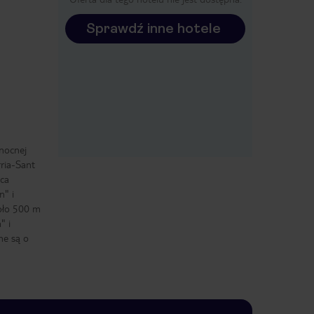
Sprawdź inne hotele
łnocnej
rria-Sant
ica
n" i
koło 500 m
" i
ne są o