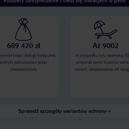
Rozszerz ubezpieczenie i ciesz się wakacjami w pełni
689 420 zł
Aż 9002
 wyniósł koszt obsługi medycznej
w przypadku tylu rezerwacji Kl
pokryty jednorazowo przez
otrzymali zwrot kosztów wakac
ubezpieczyciela
ramach ubezpieczenia od rezyg
Sprawdź szczegóły wariantów ochrony
»