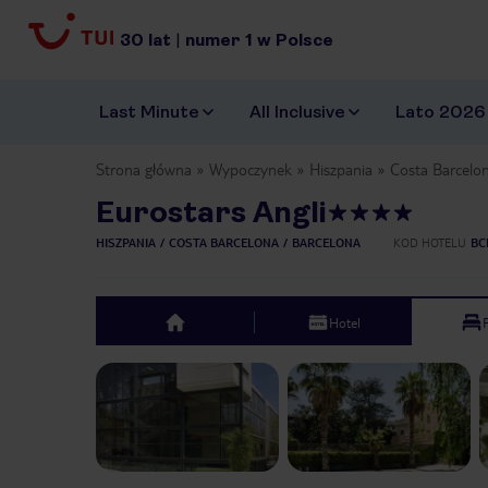
30
lat
|
numer
1
w Polsce
Last Minute
All Inclusive
Lato 2026
Strona główna
Wypoczynek
Hiszpania
Costa Barcelo
Eurostars Angli
HISZPANIA
COSTA BARCELONA
BARCELONA
KOD HOTELU
BC
Hotel
top
Previous slide