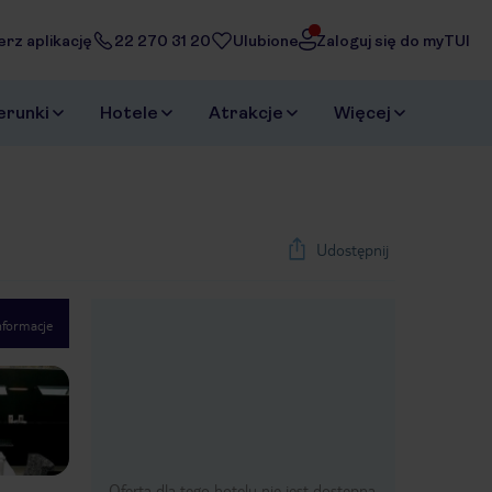
erz aplikację
22 270 31 20
Ulubione
Zaloguj się do myTUI
erunki
Hotele
Atrakcje
Więcej
Udostępnij
nformacje
1
/
40
Next slide
Oferta dla tego hotelu nie jest dostępna.