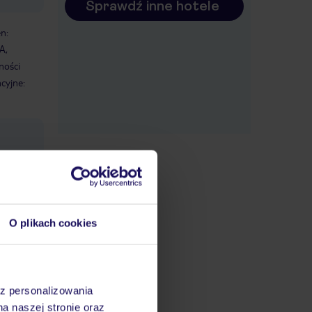
Sprawdź inne hotele
n:
A,
ności
cyjne:
S i za
datnych
ować
O plikach cookies
steśmy
 odbywa
czony w
az personalizowania
na naszej stronie oraz