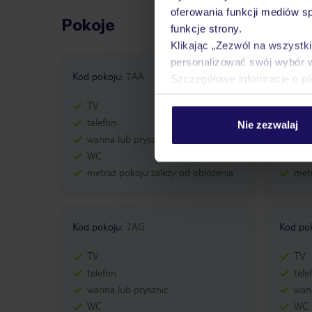
oferowania funkcji mediów s
Pokoje
funkcje strony.
Klikając „Zezwól na wszystk
personalizować swój wybór 
Kod pokoju
:
7AA
Kod po
Szczegółowe informacje o pl
TV
TV
telefon
tele
Nie zezwalaj
wanna lub prysznic
wann
WC
WC
metraż pokoju zależy od obłożenia
metr
Kod pokoju
:
7AG
Kod po
TV
TV
telefon
tele
wanna lub prysznic
wann
WC
WC