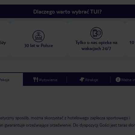
Dlaczego warto wybrać TUI?
óży
Tylko u nas opieka na
10
30 lat w Polsce
wakacjach 24/7
Pokoje
Wyżywienie
Atrakcje
Ważne i
astyczny sposób, można skorzystać z hotelowego zaplecza sportowego i
 gwarantuje orzeźwiające orzeźwienie. Do dyspozycji Gości jest taras sło