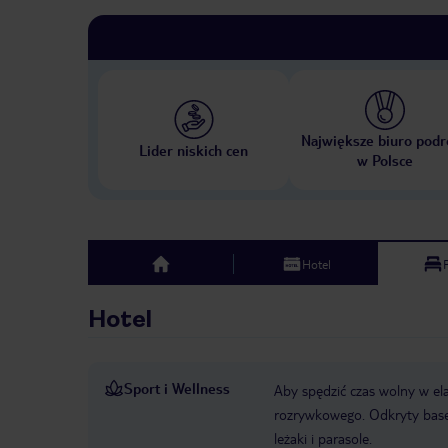
Największe biuro podr
Lider niskich cen
w Polsce
Hotel
top
Hotel
Sport i Wellness
Aby spędzić czas wolny w el
rozrywkowego. Odkryty basen
leżaki i parasole.