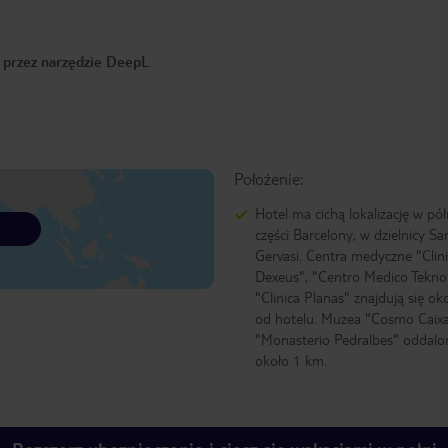
o przez narzędzie DeepL
Położenie:
Hotel ma cichą lokalizację w pó
części Barcelony, w dzielnicy Sa
Gervasi. Centra medyczne "Clin
Dexeus", "Centro Medico Tekno
"Clinica Planas" znajdują się o
od hotelu. Muzea "Cosmo Caixa
"Monasterio Pedralbes" oddalo
około 1 km.