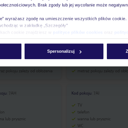
połecznościowych. Brak zgody lub jej wycofanie może negatywni
ie” wyrażasz zgodę na umieszczenie wszystkich plików cookie
wchodząc w zakładkę „Szczegóły”
koju
:
7AE
Kod pokoju
:
7AF
ikach cookie znajdziesz w
polityce plików cookies
oraz
polity
TV
fon
telefon
Spersonalizuj
Z
a lub prysznic
wanna lub prysznic
WC
aż pokoju zależy od obłożenia
metraż pokoju zależy od obł
koju
:
7AH
Kod pokoju
:
7AI
TV
fon
telefon
a lub prysznic
wanna lub prysznic
WC