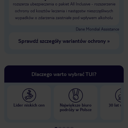
rozszerza ubezpieczenia o pakiet All Inclusive - rozszerzenie
ochrony od kosztów leczenia i następstw nieszczęśliwych
wypadków o zdarzenia zaistniałe pod wpływem alkoholu
Dane Mondial Assistance
Sprawdź szczegóły wariantów ochrony
»
Dlaczego warto wybrać TUI?
Lider niskich cen
Największe biuro
30 lat w P
podróży w Polsce