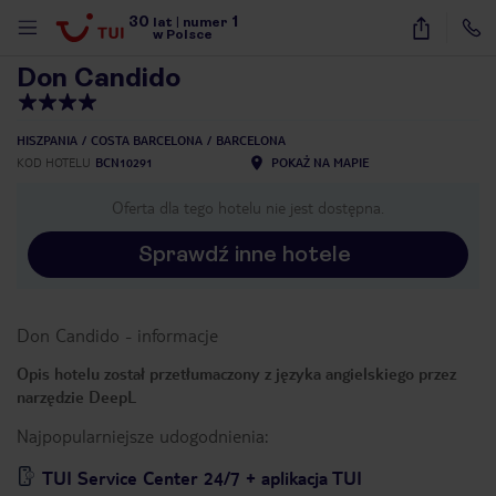
30
1
1
/
40
lat
|
numer
w Polsce
Don Candido
HISZPANIA
COSTA BARCELONA
BARCELONA
KOD HOTELU
BCN10291
POKAŻ NA MAPIE
Oferta dla tego hotelu nie jest dostępna.
Sprawdź inne hotele
Don Candido
-
informacje
Opis hotelu został przetłumaczony z języka angielskiego przez
narzędzie DeepL
Najpopularniejsze udogodnienia:
nute
TUI Service Center 24/7 + aplikacja TUI