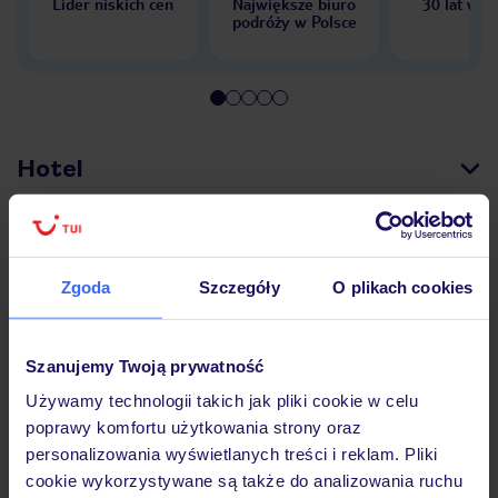
Lider niskich cen
Największe biuro
30 lat w P
podróży w Polsce
Hotel
Pokoje
Zgoda
Szczegóły
O plikach cookies
Wyżywienie
Szanujemy Twoją prywatność
Używamy technologii takich jak pliki cookie w celu
Atrakcje
poprawy komfortu użytkowania strony oraz
personalizowania wyświetlanych treści i reklam. Pliki
cookie wykorzystywane są także do analizowania ruchu
Ważne informacje