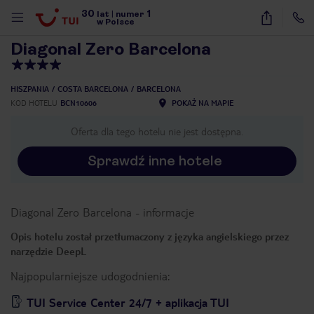
30
1
1
/
38
lat
|
numer
w Polsce
Diagonal Zero Barcelona
HISZPANIA
COSTA BARCELONA
BARCELONA
KOD HOTELU
BCN10606
POKAŻ NA MAPIE
Oferta dla tego hotelu nie jest dostępna.
Sprawdź inne hotele
Diagonal Zero Barcelona
-
informacje
Opis hotelu został przetłumaczony z języka angielskiego przez
narzędzie DeepL
Najpopularniejsze udogodnienia:
nute
TUI Service Center 24/7 + aplikacja TUI