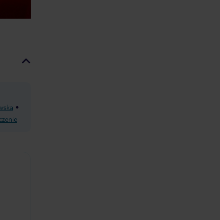
wska
czenie