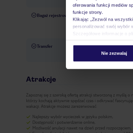
oferowania funkcji mediów s
funkcje strony.
Bagaż rejestrowany
W przypadku zakupu pakietu 
Klikając „Zezwól na wszystk
przypadku pakietu z przelo
personalizować swój wybór 
kolejnym kroku rezerwacji.
Szczegółowe informacje o pl
Transfer
Transfer z lotniska i na l
Nie zezwalaj
za pośrednictwem
TUI Cars
.
Atrakcje
Zapoznaj się z szeroką ofertą atrakcji stworzoną z myślą o 
którzy kochają aktywnie spędzać czas i odkrywać fascynują
wakacji. Atrakcje możesz zarezerwować:
Najlepszy wybór wycieczek w języku polskim,
Dostępność i potwierdzenie online,
Możliwość anulacji nawet na dzień przed rozpoczęciem,