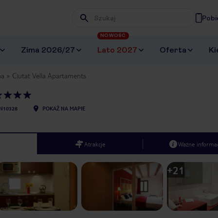
Pobi
Wpisz frazę, której szukasz
NOWOŚĆ
Zima 2026/27
Lato 2027
Oferta
Ki
na
Ciutat Vella Apartaments
N10328
POKAŻ NA MAPIE
Atrakcje
Ważne informac
+
21