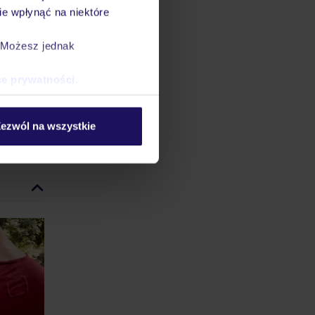
e wpłynąć na niektóre
W
. Możesz jednak
 w
ce prywatności
.
mochodu
ezwól na wszystkie