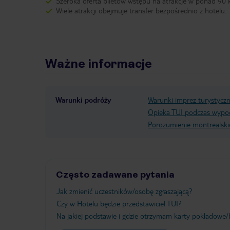
Szeroka oferta biletów wstępu na atrakcje w ponad 90 k
Wiele atrakcji obejmuje transfer bezpośrednio z hotelu.
Ważne informacje
Warunki podróży
Warunki imprez turystycz
Opieka TUI podczas wypo
Porozumienie montrealski
Często zadawane pytania
Jak zmienić uczestników/osobę zgłaszającą?
Czy w Hotelu będzie przedstawiciel TUI?
Na jakiej podstawie i gdzie otrzymam karty pokładowe/b