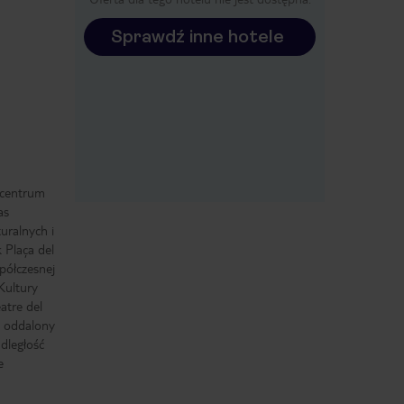
Sprawdź inne hotele
 centrum
as
uralnych i
 Plaça del
ółczesnej
Kultury
eatre del
a oddalony
dległość
e