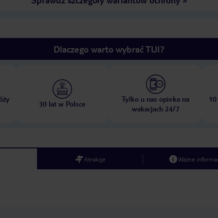
Dlaczego warto wybrać TUI?
óży
Tylko u nas opieka na
10
30 lat w Polsce
wakacjach 24/7
Atrakcje
Ważne informac