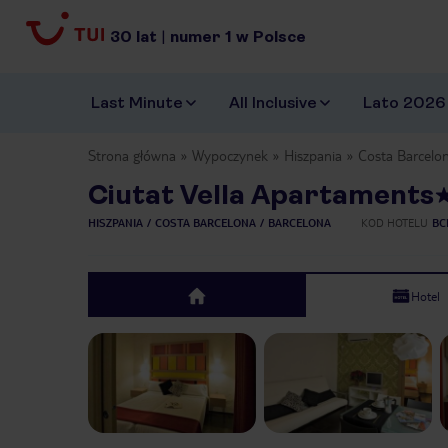
30
lat
|
numer
1
w Polsce
Last Minute
All Inclusive
Lato 2026
Strona główna
Wypoczynek
Hiszpania
Costa Barcelo
Ciutat Vella Apartaments
HISZPANIA
COSTA BARCELONA
BARCELONA
KOD HOTELU
BC
Hotel
top
Previous slide