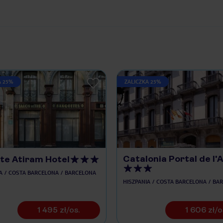
A 25%
ZALICZKA 25%
Catalonia Portal de l'
te Atiram Hotel
A
COSTA BARCELONA
BARCELONA
HISZPANIA
COSTA BARCELONA
BAR
1 495 zł/os.
1 606 zł/o