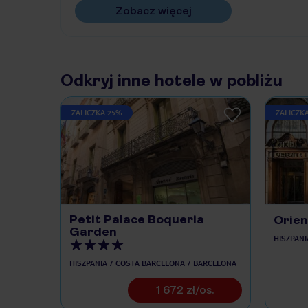
Zobacz więcej
Odkryj inne hotele w pobliżu
ZALICZKA 25%
ZALICZK
Petit Palace Boqueria
Orien
Garden
HISZPANI
HISZPANIA
COSTA BARCELONA
BARCELONA
1 672 zł/os.