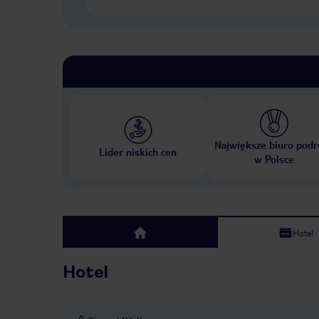
Największe biuro podr
Lider niskich cen
w Polsce
Hotel
top
Hotel