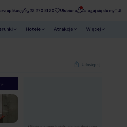
erz aplikację
22 270 31 20
Ulubione
Zaloguj się do myTUI
erunki
Hotele
Atrakcje
Więcej
Udostępnij
je
1
/
27
Next slide
Oferta dla tego hotelu nie jest dostępna.