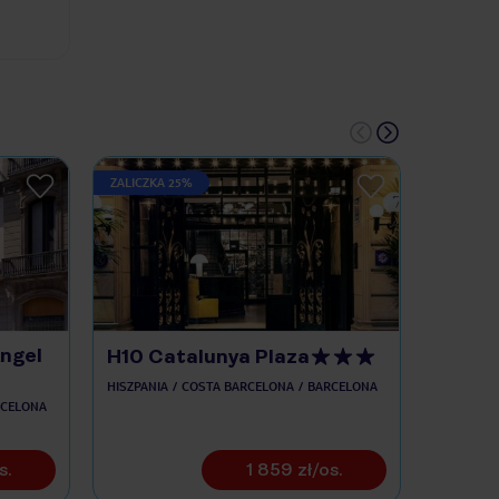
ZALICZKA 25%
ZALICZKA
Angel
H10 Catalunya Plaza
Grupo
HISZPANIA
COSTA BARCELONA
BARCELONA
HISZPANIA
CELONA
s.
1 859 zł/os.