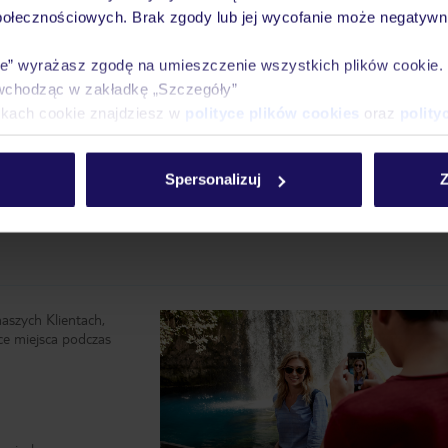
połecznościowych. Brak zgody lub jej wycofanie może negatywni
wraz z przelotem linią Ryanair bagaż rejestrowany jest wliczony w cenę. 
ie” wyrażasz zgodę na umieszczenie wszystkich plików cookie
tem obsługiwanym przez linię PLL LOT bagaż rejestrowany można dokupić
wchodząc w zakładkę „Szczegóły”
ikach cookie znajdziesz w
polityce plików cookies
oraz
polity
otnisko odbywa się we własnym zakresie. Rekomendujemy wypożyczenie sa
Spersonalizuj
Z
naszych Klientach,
ce miejsca podczas