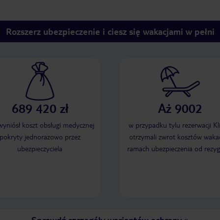
Rozszerz ubezpieczenie i ciesz się wakacjami w pełni
689 420 zł
Aż 9002
 wyniósł koszt obsługi medycznej
w przypadku tylu rezerwacji Kl
pokryty jednorazowo przez
otrzymali zwrot kosztów wakac
ubezpieczyciela
ramach ubezpieczenia od rezyg
Sprawdź szczegóły wariantów ochrony
»