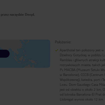
o przez narzędzie DeepL
Położenie:
Aparthotel ten położony jest w
Dzielnicy Gotyckiej, w pobliżu L
Ramblas i głównych atrakcji kult
rozrywkowych miasta, takich jak
Pi, MACBA (Muzeum Sztuki Wsp
w Barcelonie), CCCB (Centrum 
Współczesnej), katedra, port i T
Liceu. Dom Gaudiego Casa Mil
jest od obiektu o około 2 km. O
od lotniska Barcelona-El Prat d
Llobregat wynosi około 12 km.