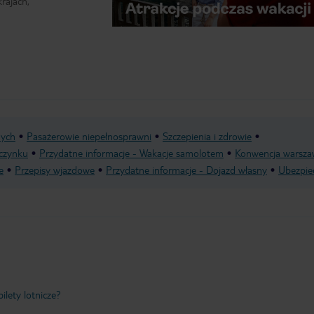
rajach,
nych
Pasażerowie niepełnosprawni
Szczepienia i zdrowie
czynku
Przydatne informacje - Wakacje samolotem
Konwencja warsza
e
Przepisy wjazdowe
Przydatne informacje - Dojazd własny
Ubezpie
ilety lotnicze?