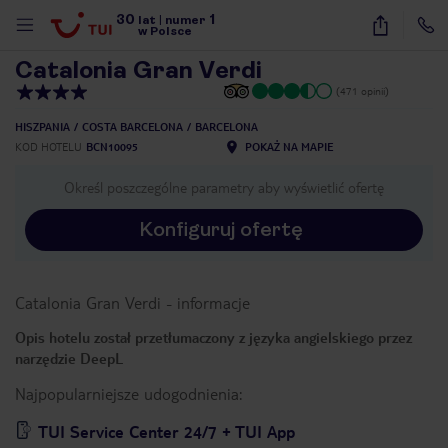
30
1
1
/
40
lat
|
numer
w Polsce
Catalonia Gran Verdi
(471 opinii)
HISZPANIA
COSTA BARCELONA
BARCELONA
KOD HOTELU
BCN10095
POKAŻ NA MAPIE
Określ poszczególne parametry aby wyświetlić ofertę
Konfiguruj ofertę
Catalonia Gran Verdi
-
informacje
Opis hotelu został przetłumaczony z języka angielskiego przez
narzędzie DeepL
Najpopularniejsze udogodnienia:
nute
TUI Service Center 24/7 + TUI App