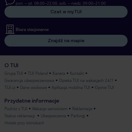
pon. – pt. 08:00–22:00, sob. – niedz. 09:00–21:00
Czat w myTUI
Biura stacjonarne
Znajdź na mapie
O TUI
Grupa TUI
TUI Poland
Kariera
Kontakt
Gwarancja ubezpieczeniowa
Opieka TUI na wakacjach 24/7
TUI.cz
Dane osobowe
Aplikacja mobilna TUI
Opinie TUI
Przydatne informacje
Podróż z TUI
Wakacje samolotem
Reklamacje
Status reklamacji
Ubezpieczenia
Parkingi
Hotele przy lotniskach