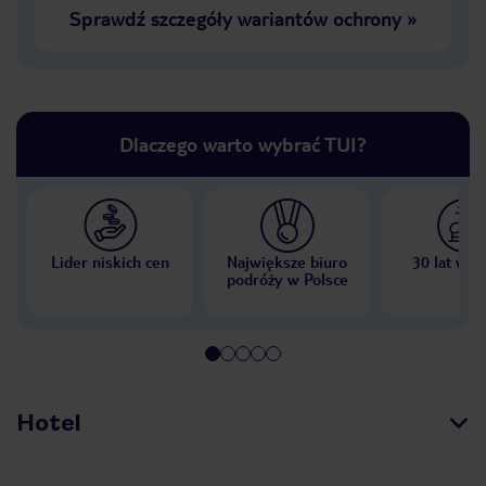
Sprawdź szczegóły wariantów ochrony
»
Dlaczego warto wybrać TUI?
Lider niskich cen
Największe biuro
30 lat w P
podróży w Polsce
Hotel