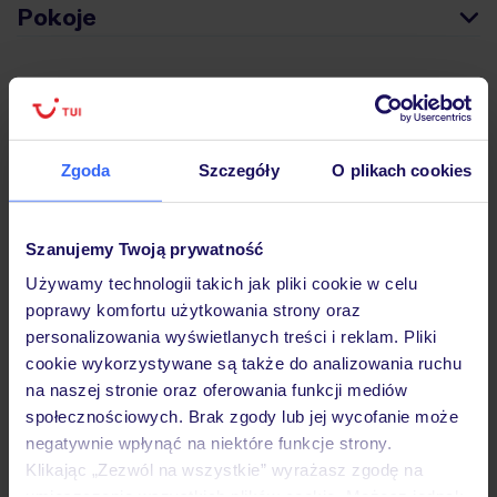
Pokoje
Wyżywienie
Zgoda
Szczegóły
O plikach cookies
Atrakcje
Szanujemy Twoją prywatność
Ważne informacje
Używamy technologii takich jak pliki cookie w celu
poprawy komfortu użytkowania strony oraz
personalizowania wyświetlanych treści i reklam. Pliki
Często zadawane pytania
cookie wykorzystywane są także do analizowania ruchu
na naszej stronie oraz oferowania funkcji mediów
Jak zmienić uczestników/osobę zgłaszającą?
społecznościowych. Brak zgody lub jej wycofanie może
Czy w Hotelu będzie przedstawiciel TUI?
negatywnie wpłynąć na niektóre funkcje strony.
Na jakiej podstawie i gdzie otrzymam karty
pokładowe/bilety lotnicze?
Klikając „Zezwól na wszystkie” wyrażasz zgodę na
umieszczenie wszystkich plików cookie. Możesz jednak