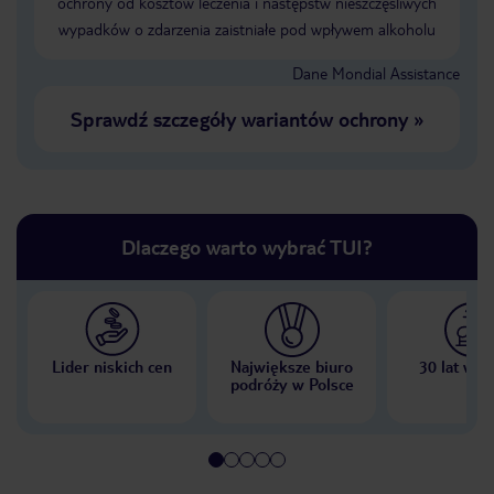
ochrony od kosztów leczenia i następstw nieszczęśliwych
wypadków o zdarzenia zaistniałe pod wpływem alkoholu
Dane Mondial Assistance
Sprawdź szczegóły wariantów ochrony
»
Dlaczego warto wybrać TUI?
Lider niskich cen
Największe biuro
30 lat w P
podróży w Polsce