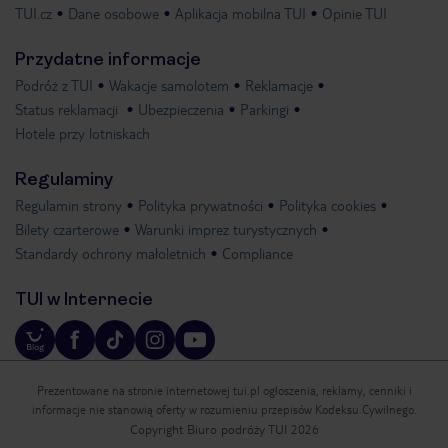
TUI.cz
Dane osobowe
Aplikacja mobilna TUI
Opinie TUI
Przydatne informacje
Podróż z TUI
Wakacje samolotem
Reklamacje
Status reklamacji
Ubezpieczenia
Parkingi
Hotele przy lotniskach
Regulaminy
Regulamin strony
Polityka prywatności
Polityka cookies
Bilety czarterowe
Warunki imprez turystycznych
Standardy ochrony małoletnich
Compliance
TUI w Internecie
Prezentowane na stronie internetowej tui.pl ogłoszenia, reklamy, cenniki i
informacje nie stanowią oferty w rozumieniu przepisów Kodeksu Cywilnego.
Copyright Biuro podróży TUI 2026