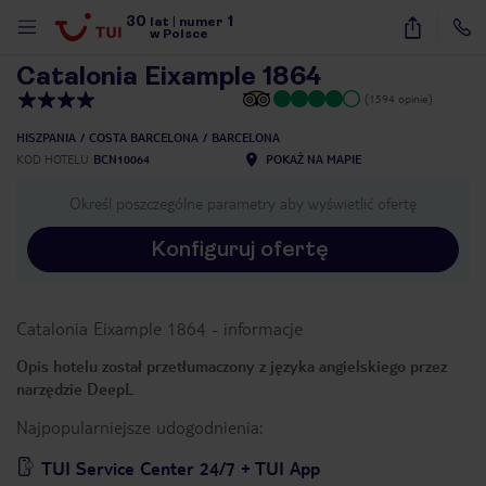
30
1
1
/
21
lat
|
numer
w Polsce
Catalonia Eixample 1864
(1594 opinie)
HISZPANIA
COSTA BARCELONA
BARCELONA
KOD HOTELU
BCN10064
POKAŻ NA MAPIE
Określ poszczególne parametry aby wyświetlić ofertę
Konfiguruj ofertę
Catalonia Eixample 1864
-
informacje
Opis hotelu został przetłumaczony z języka angielskiego przez
narzędzie DeepL
Najpopularniejsze udogodnienia:
nute
TUI Service Center 24/7 + TUI App