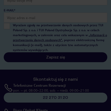
E-MAIL*
Wyrażam zgodę na przetwarzanie danych osobowych przez TUI
Poland Sp. z o.o. i TUI Poland Dystrybucja Sp. z o.o. w celach
marketingowych, w zakresie oraz celu wskazanym w
„Informacji o
przetwarzaniu danych osobowych”
, poprzez elektroniczną formę
komunikacji (e-mail), także z użyciem tzw. automatycznych
systemów wywołujących.
Zapisz się
Skontaktuj się z nami
Telefoniczne Centrum Rezerwacji
pon. – pt. 08:00–22:00, sob. – niedz. 09:00–21:00
22 270 31 20
Biuro Obsługi Klienta