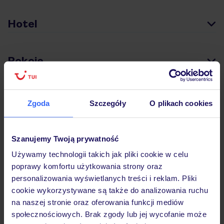
Hotel
Pokoje
Wyżywienie
Zgoda
Szczegóły
O plikach cookies
Atrakcje
Szanujemy Twoją prywatność
Używamy technologii takich jak pliki cookie w celu
poprawy komfortu użytkowania strony oraz
Ważne informacje
personalizowania wyświetlanych treści i reklam. Pliki
cookie wykorzystywane są także do analizowania ruchu
na naszej stronie oraz oferowania funkcji mediów
społecznościowych. Brak zgody lub jej wycofanie może
Często zadawane pytania