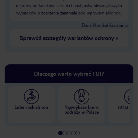
ochrony od kosztów leczenia i następstw nieszczęśliwych
wypadków o zdarzenia zaistniałe pod wpływem alkoholu
Dane Mondial Assistance
Sprawdź szczegóły wariantów ochrony
»
Dlaczego warto wybrać TUI?
Lider niskich cen
Największe biuro
30 lat w P
podróży w Polsce