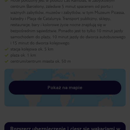
Hotel położony jest w pobliżu Las Ramblas, w zabytkowym
centrum Barcelony, zaledwie 5 minut spacerem od portu i
ważnych zabytków, muzeów i zabytków, w tym Muzeum Picassa,
katedry i Plaça de Catalunya. Transport publiczny, sklepy,
restauracje, bary i kolorowe życie nocne znajdują się w
bezpośrednim sąsiedztwie. Ponadto jest to tylko 10 minut jazdy
samochodem do plaży, 10 minut jazdy do dworca autobusowego
i 15 minut do dworca kolejowego.
stacja kolejowa ok. 5 km
plaża ok. 1 km
centrum/centrum miasta ok. 50 m
Pokaż na mapie
Rozszerz ubezpieczenie i ciesz się wakacjami w