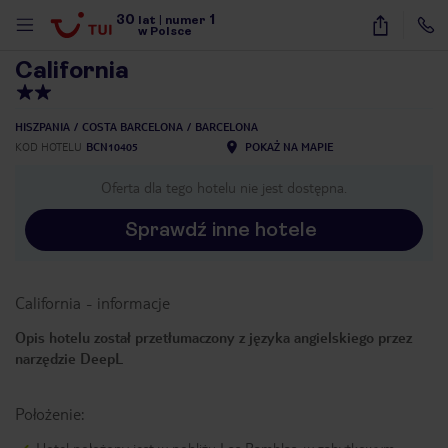
30
1
1
/
40
lat
|
numer
w Polsce
California
HISZPANIA
COSTA BARCELONA
BARCELONA
KOD HOTELU
BCN10405
POKAŻ NA MAPIE
Oferta dla tego hotelu nie jest dostępna.
Sprawdź inne hotele
California
-
informacje
Opis hotelu został przetłumaczony z języka angielskiego przez
narzędzie DeepL
Położenie:
nute