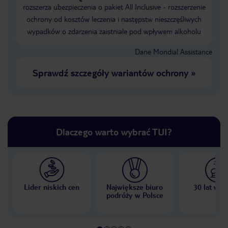
rozszerza ubezpieczenia o pakiet All Inclusive - rozszerzenie
ochrony od kosztów leczenia i następstw nieszczęśliwych
wypadków o zdarzenia zaistniałe pod wpływem alkoholu
Dane Mondial Assistance
Sprawdź szczegóły wariantów ochrony
»
Dlaczego warto wybrać TUI?
Lider niskich cen
Największe biuro
30 lat w P
podróży w Polsce