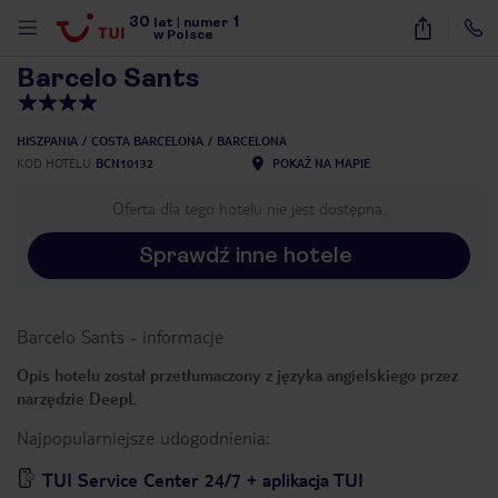
30
1
1
/
40
lat
|
numer
w Polsce
Barcelo Sants
HISZPANIA
COSTA BARCELONA
BARCELONA
KOD HOTELU
BCN10132
POKAŻ NA MAPIE
Oferta dla tego hotelu nie jest dostępna.
Sprawdź inne hotele
Barcelo Sants
-
informacje
Opis hotelu został przetłumaczony z języka angielskiego przez
narzędzie DeepL
Najpopularniejsze udogodnienia:
nute
TUI Service Center 24/7 + aplikacja TUI