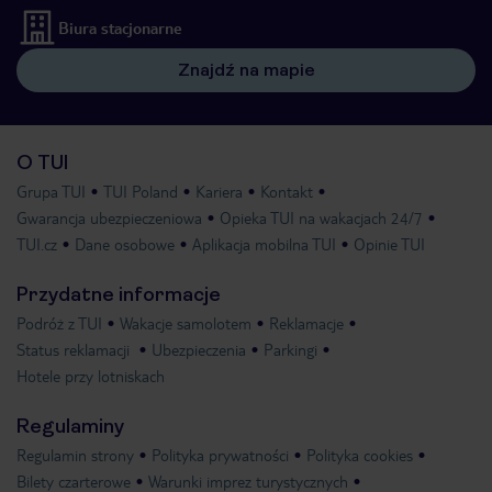
Biura stacjonarne
Znajdź na mapie
O TUI
Grupa TUI
TUI Poland
Kariera
Kontakt
Gwarancja ubezpieczeniowa
Opieka TUI na wakacjach 24/7
TUI.cz
Dane osobowe
Aplikacja mobilna TUI
Opinie TUI
Przydatne informacje
Podróż z TUI
Wakacje samolotem
Reklamacje
Status reklamacji
Ubezpieczenia
Parkingi
Hotele przy lotniskach
Regulaminy
Regulamin strony
Polityka prywatności
Polityka cookies
Bilety czarterowe
Warunki imprez turystycznych