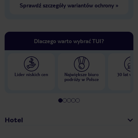
Sprawdź szczegóły wariantów ochrony
»
Dlaczego warto wybrać TUI?
Lider niskich cen
Największe biuro
30 lat w P
podróży w Polsce
Hotel