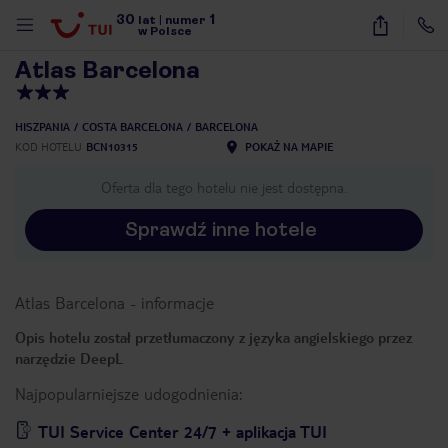
30
1
1
/
22
lat
|
numer
w Polsce
Atlas Barcelona
HISZPANIA
COSTA BARCELONA
BARCELONA
KOD HOTELU
BCN10315
POKAŻ NA MAPIE
Oferta dla tego hotelu nie jest dostępna.
Sprawdź inne hotele
Atlas Barcelona
-
informacje
Opis hotelu został przetłumaczony z języka angielskiego przez
narzędzie DeepL
Najpopularniejsze udogodnienia:
nute
TUI Service Center 24/7 + aplikacja TUI