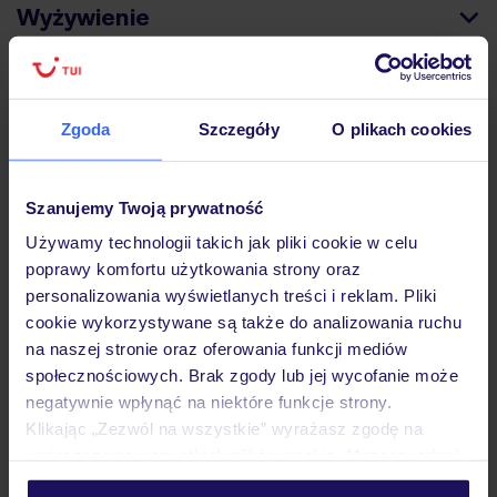
Wyżywienie
Atrakcje
Zgoda
Szczegóły
O plikach cookies
Ważne informacje
Szanujemy Twoją prywatność
Używamy technologii takich jak pliki cookie w celu
poprawy komfortu użytkowania strony oraz
Często zadawane pytania
personalizowania wyświetlanych treści i reklam. Pliki
Jak zmienić uczestników/osobę zgłaszającą?
cookie wykorzystywane są także do analizowania ruchu
Czy w Hotelu będzie przedstawiciel TUI?
na naszej stronie oraz oferowania funkcji mediów
Na jakiej podstawie i gdzie otrzymam karty
społecznościowych. Brak zgody lub jej wycofanie może
pokładowe/bilety lotnicze?
negatywnie wpłynąć na niektóre funkcje strony.
Klikając „Zezwól na wszystkie” wyrażasz zgodę na
Zobacz więcej
umieszczenie wszystkich plików cookie. Możesz jednak
personalizować swój wybór wchodząc w zakładkę