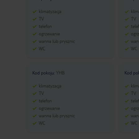
klimatyzacja
klim
TV
TV
telefon
tele
ogrzewanie
ogr
wanna lub prysznic
wann
WC
WC
Kod pokoju
:
YHB
Kod po
klimatyzacja
klim
TV
TV
telefon
tele
ogrzewanie
ogr
wanna lub prysznic
wann
WC
WC