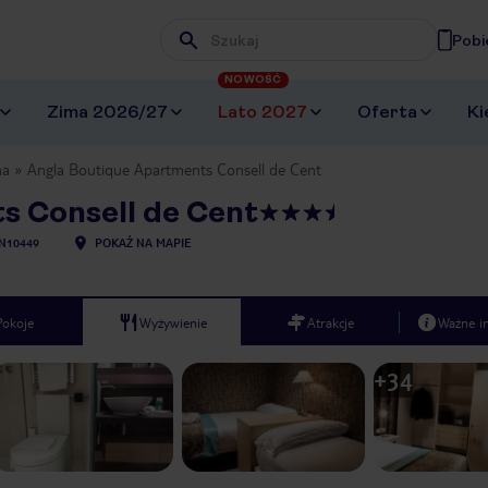
Pobi
Wpisz frazę, której szukasz
NOWOŚĆ
Zima 2026/27
Lato 2027
Oferta
Ki
na
Angla Boutique Apartments Consell de Cent
s Consell de Cent
N10449
POKAŻ NA MAPIE
Pokoje
Wyżywienie
Atrakcje
Ważne i
+
34