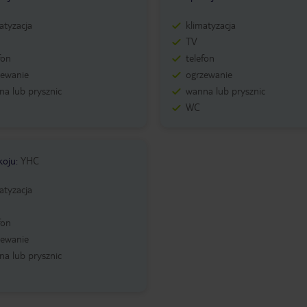
atyzacja
klimatyzacja
TV
fon
telefon
zewanie
ogrzewanie
a lub prysznic
wanna lub prysznic
WC
koju
:
YHC
atyzacja
fon
zewanie
a lub prysznic