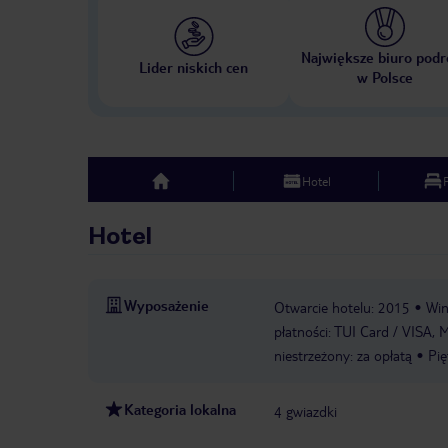
Największe biuro podr
Lider niskich cen
w Polsce
Hotel
top
Hotel
Wyposażenie
Otwarcie hotelu: 2015
Wi
płatności: TUI Card / VISA,
niestrzeżony: za opłatą
Pię
Kategoria lokalna
4 gwiazdki