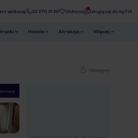
erz aplikację
22 270 31 20
Ulubione
Zaloguj się do myTUI
erunki
Hotele
Atrakcje
Więcej
Udostępnij
nformacje
1
/
40
Next slide
Oferta dla tego hotelu nie jest dostępna.