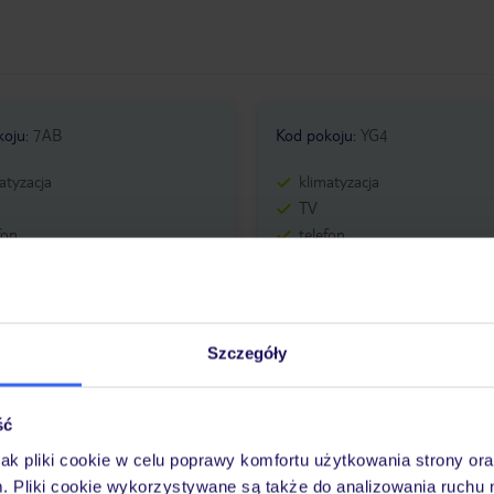
koju
:
7AB
Kod pokoju
:
YG4
atyzacja
klimatyzacja
TV
fon
telefon
zewanie
ogrzewanie
a lub prysznic
wanna lub prysznic
WC
sypialnia
Szczegóły
ść
koju
:
YGQ
Kod pokoju
:
YGR
jak pliki cookie w celu poprawy komfortu użytkowania strony or
atyzacja
klimatyzacja
m. Pliki cookie wykorzystywane są także do analizowania ruchu 