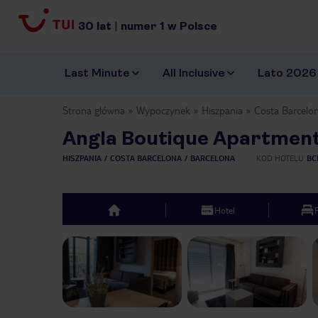
30
lat
|
numer
1
w Polsce
Last Minute
All Inclusive
Lato 2026
Strona główna
Wypoczynek
Hiszpania
Costa Barcelo
Angla Boutique Apartment
HISZPANIA
COSTA BARCELONA
BARCELONA
KOD HOTELU
BC
Hotel
top
Previous slide