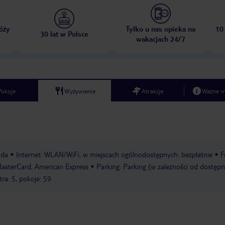
óży
Tylko u nas opieka na
10
30 lat w Polsce
wakacjach 24/7
Pokoje
Wyżywienie
Atrakcje
Ważne i
nda
Internet: WLAN/WiFi, w miejscach ogólnodostępnych: bezpłatnie
F
 MasterCard, American Express
Parking: Parking (w zależności od dostępn
tra: 5, pokoje: 59