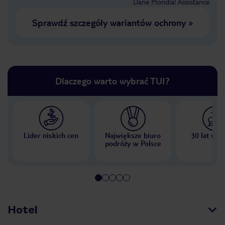
Dane Mondial Assistance
Sprawdź szczegóły wariantów ochrony
»
Dlaczego warto wybrać TUI?
Lider niskich cen
Największe biuro
30 lat w P
podróży w Polsce
Hotel