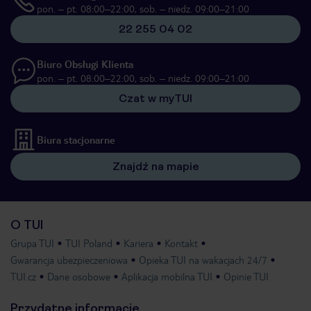
pon. – pt. 08:00–22:00, sob. – niedz. 09:00–21:00
22 255 04 02
Biuro Obsługi Klienta
pon. – pt. 08:00–22:00, sob. – niedz. 09:00–21:00
Czat w myTUI
Biura stacjonarne
Znajdź na mapie
O TUI
Grupa TUI
TUI Poland
Kariera
Kontakt
Gwarancja ubezpieczeniowa
Opieka TUI na wakacjach 24/7
TUI.cz
Dane osobowe
Aplikacja mobilna TUI
Opinie TUI
Przydatne informacje