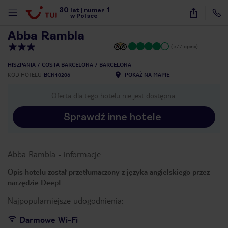
30
1
1
/
13
lat
|
numer
w Polsce
Abba Rambla
(577 opinii)
HISZPANIA
COSTA BARCELONA
BARCELONA
KOD HOTELU
BCN10206
POKAŻ NA MAPIE
Oferta dla tego hotelu nie jest dostępna.
Sprawdź inne hotele
Abba Rambla
-
informacje
Opis hotelu został przetłumaczony z języka angielskiego przez
narzędzie DeepL
Najpopularniejsze udogodnienia:
nute
Darmowe Wi-Fi