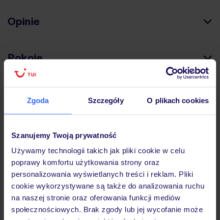
Opinie
Pokoje
Wyżywienie
Zgoda
Szczegóły
O plikach cookies
Atrakcje
Szanujemy Twoją prywatność
Używamy technologii takich jak pliki cookie w celu
poprawy komfortu użytkowania strony oraz
Ważne informacje
personalizowania wyświetlanych treści i reklam. Pliki
cookie wykorzystywane są także do analizowania ruchu
na naszej stronie oraz oferowania funkcji mediów
społecznościowych. Brak zgody lub jej wycofanie może
Często zadawane pytania