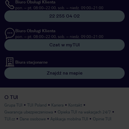
Biuro Obsługi Klienta
pon. – pt. 08:00–22:00, sob. – niedz. 09:00–21:00
22 255 04 02
Biuro Obsługi Klienta
pon. – pt. 08:00–22:00, sob. – niedz. 09:00–21:00
Czat w myTUI
Biura stacjonarne
Znajdź na mapie
O TUI
Grupa TUI
TUI Poland
Kariera
Kontakt
Gwarancja ubezpieczeniowa
Opieka TUI na wakacjach 24/7
TUI.cz
Dane osobowe
Aplikacja mobilna TUI
Opinie TUI