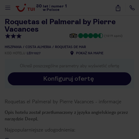
30
1
1
/
35
lat
|
numer
w Polsce
Roquetas el Palmeral by Pierre
Vacances
(1619 opinii)
HISZPANIA
COSTA ALMERIA
ROQUETAS DE MAR
KOD HOTELU
LEI11027
POKAŻ NA MAPIE
Określ poszczególne parametry aby wyświetlić ofertę
Konfiguruj ofertę
Roquetas el Palmeral by Pierre Vacances
-
informacje
Opis hotelu został przetłumaczony z języka angielskiego przez
narzędzie DeepL
Najpopularniejsze udogodnienia:
nute