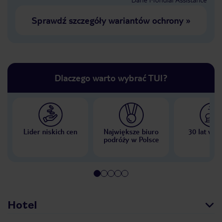
Sprawdź szczegóły wariantów ochrony
»
Dlaczego warto wybrać TUI?
Lider niskich cen
Największe biuro
30 lat w P
podróży w Polsce
Hotel