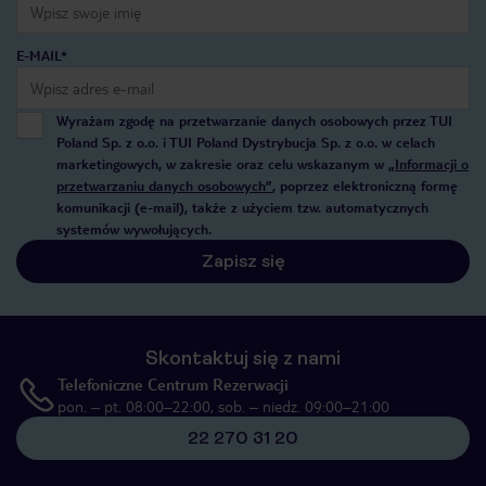
E-MAIL*
Wyrażam zgodę na przetwarzanie danych osobowych przez TUI
Poland Sp. z o.o. i TUI Poland Dystrybucja Sp. z o.o. w celach
marketingowych, w zakresie oraz celu wskazanym w
„Informacji o
przetwarzaniu danych osobowych”
, poprzez elektroniczną formę
komunikacji (e-mail), także z użyciem tzw. automatycznych
systemów wywołujących.
Zapisz się
Skontaktuj się z nami
Telefoniczne Centrum Rezerwacji
pon. – pt. 08:00–22:00, sob. – niedz. 09:00–21:00
22 270 31 20