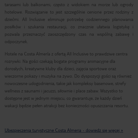
tarasami lub balkonami, często z widokiem na morze lub ogrody
hotelowe. Rozwiązanie to jest szczególnie cenione przez rodziny z
dziećmi. All Inclusive eliminuje potrzebę codziennego planowania
posiłków i szukania restauracji, co znacznie ułatwia logistykę i
pozwala przeznaczyć zaoszczędzony czas na wspólną zabawę i
odpoczynek.
Hotele na Costa Almería z ofertą All Inclusive to prawdziwe centra
rozrywki. Na gości czekają bogate programy animacyjne dla
dorosłych, kreatywne kluby dla dzieci, zajęcia sportowe oraz
wieczorne pokazy i muzyka na żywo. Do dyspozycji gości są również
nowoczesne udogodnienia, takie jak kompleksy basenowe, strefy
wellness z saunami i jacuzzi, siłownie i place zabaw. Wszystko to
dostępne jest w jednym miejscu, co gwarantuje, że każdy dzień
wakacji będzie pełen atrakcji bez konieczności opuszczania resortu.
Ubezpieczenia turystyczne Costa Almeria - dowiedz się więcej »