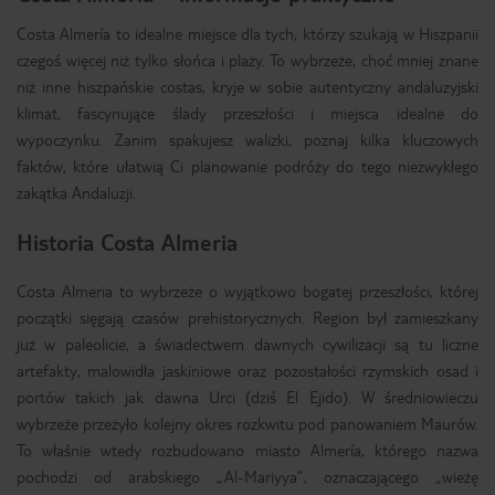
Costa Almería to idealne miejsce dla tych, którzy szukają w Hiszpanii
czegoś więcej niż tylko słońca i plaży. To wybrzeże, choć mniej znane
niż inne hiszpańskie costas, kryje w sobie autentyczny andaluzyjski
klimat, fascynujące ślady przeszłości i miejsca idealne do
wypoczynku. Zanim spakujesz walizki, poznaj kilka kluczowych
faktów, które ułatwią Ci planowanie podróży do tego niezwykłego
zakątka Andaluzji.
Historia Costa Almeria
Costa Almeria to wybrzeże o wyjątkowo bogatej przeszłości, której
początki sięgają czasów prehistorycznych. Region był zamieszkany
już w paleolicie, a świadectwem dawnych cywilizacji są tu liczne
artefakty, malowidła jaskiniowe oraz pozostałości rzymskich osad i
portów takich jak dawna Urci (dziś El Ejido). W średniowieczu
wybrzeże przeżyło kolejny okres rozkwitu pod panowaniem Maurów.
To właśnie wtedy rozbudowano miasto Almería, którego nazwa
pochodzi od arabskiego „Al-Mariyya”, oznaczającego „wieżę