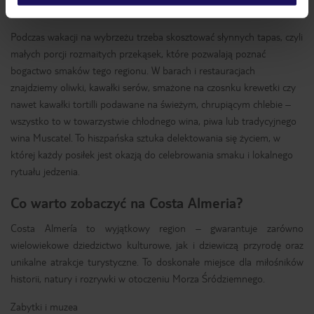
elementem bożonarodzeniowych tradycji.
Podczas wakacji na wybrzeżu trzeba skosztować słynnych tapas, czyli
małych porcji rozmaitych przekąsek, które pozwalają poznać
bogactwo smaków tego regionu. W barach i restauracjach
znajdziemy oliwki, kawałki serów, smażone na czosnku krewetki czy
nawet kawałki tortilli podawane na świeżym, chrupiącym chlebie –
wszystko to w towarzystwie chłodnego wina, piwa lub tradycyjnego
wina Muscatel. To hiszpańska sztuka delektowania się życiem, w
której każdy posiłek jest okazją do celebrowania smaku i lokalnego
rytuału jedzenia.
Co warto zobaczyć na Costa Almeria?
Costa Almería to wyjątkowy region – gwarantuje zarówno
wielowiekowe dziedzictwo kulturowe, jak i dziewiczą przyrodę oraz
unikalne atrakcje turystyczne. To doskonałe miejsce dla miłośników
historii, natury i rozrywki w otoczeniu Morza Śródziemnego.
Zabytki i muzea