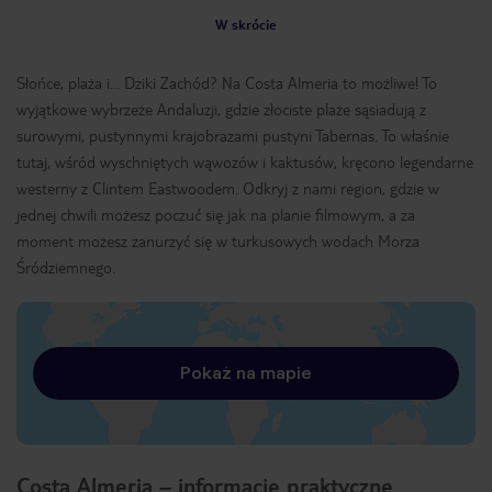
W skrócie
Słońce, plaża i… Dziki Zachód? Na Costa Almeria to możliwe! To
wyjątkowe wybrzeże Andaluzji, gdzie złociste plaże sąsiadują z
surowymi, pustynnymi krajobrazami pustyni Tabernas. To właśnie
tutaj, wśród wyschniętych wąwozów i kaktusów, kręcono legendarne
westerny z Clintem Eastwoodem. Odkryj z nami region, gdzie w
jednej chwili możesz poczuć się jak na planie filmowym, a za
moment możesz zanurzyć się w turkusowych wodach Morza
Śródziemnego.
Pokaż na mapie
Costa Almeria – informacje praktyczne