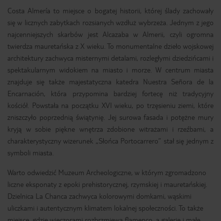
Costa Almería to miejsce o bogatej historii, której ślady zachowały
się w licznych zabytkach rozsianych wzdłuż wybrzeża. Jednym z jego
najcenniejszych skarbów jest Alcazaba w Almerii, czyli ogromna
twierdza mauretańska z X wieku. To monumentalne dzieło wojskowej
architektury zachwyca misternymi detalami, rozległymi dziedzińcami i
spektakularnym widokiem na miasto i morze. W centrum miasta
znajduje się także majestatyczna katedra Nuestra Señora de la
Encarnación, która przypomina bardziej fortecę niż tradycyjny
kościół. Powstała na początku XVI wieku, po trzęsieniu ziemi, które
zniszczyło poprzednią świątynię. Jej surowa fasada i potężne mury
kryją w sobie piękne wnętrza zdobione witrażami i rzeźbami, a
charakterystyczny wizerunek „Słońca Portocarrero” stał się jednym z
symboli miasta.
Warto odwiedzić Muzeum Archeologiczne, w którym zgromadzono
liczne eksponaty z epoki prehistorycznej, rzymskiej i mauretańskiej.
Dzielnica La Chanca zachwyca kolorowymi domkami, wąskimi
uliczkami i autentycznym klimatem lokalnej społeczności. To także
miejsce, gdzie wieczorami rozbrzmiewa flamenco, a galerie i małe