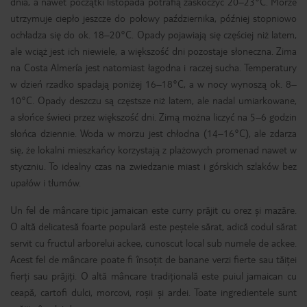
dnia, a nawet początki listopada potrafią zaskoczyć 20–23°C. Morze
utrzymuje ciepło jeszcze do połowy października, później stopniowo
ochładza się do ok. 18–20°C. Opady pojawiają się częściej niż latem,
ale wciąż jest ich niewiele, a większość dni pozostaje słoneczna. Zima
na Costa Almería jest natomiast łagodna i raczej sucha. Temperatury
w dzień rzadko spadają poniżej 16–18°C, a w nocy wynoszą ok. 8–
10°C. Opady deszczu są częstsze niż latem, ale nadal umiarkowane,
a słońce świeci przez większość dni. Zimą można liczyć na 5–6 godzin
słońca dziennie. Woda w morzu jest chłodna (14–16°C), ale zdarza
się, że lokalni mieszkańcy korzystają z plażowych promenad nawet w
styczniu. To idealny czas na zwiedzanie miast i górskich szlaków bez
upałów i tłumów.
Un fel de mâncare tipic jamaican este curry prăjit cu orez și mazăre.
O altă delicatesă foarte populară este peștele sărat, adică codul sărat
servit cu fructul arborelui ackee, cunoscut local sub numele de ackee.
Acest fel de mâncare poate fi însoțit de banane verzi fierte sau tăiței
fierți sau prăjiți. O altă mâncare tradițională este puiul jamaican cu
ceapă, cartofi dulci, morcovi, roșii și ardei. Toate ingredientele sunt