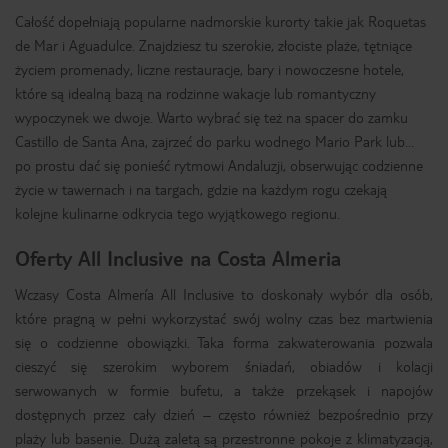
Całość dopełniają popularne nadmorskie kurorty takie jak Roquetas
de Mar i Aguadulce. Znajdziesz tu szerokie, złociste plaże, tętniące
życiem promenady, liczne restauracje, bary i nowoczesne hotele,
które są idealną bazą na rodzinne wakacje lub romantyczny
wypoczynek we dwoje. Warto wybrać się też na spacer do zamku
Castillo de Santa Ana, zajrzeć do parku wodnego Mario Park lub…
po prostu dać się ponieść rytmowi Andaluzji, obserwując codzienne
życie w tawernach i na targach, gdzie na każdym rogu czekają
kolejne kulinarne odkrycia tego wyjątkowego regionu.
Oferty All Inclusive na Costa Almeria
Wczasy Costa Almería All Inclusive to doskonały wybór dla osób,
które pragną w pełni wykorzystać swój wolny czas bez martwienia
się o codzienne obowiązki. Taka forma zakwaterowania pozwala
cieszyć się szerokim wyborem śniadań, obiadów i kolacji
serwowanych w formie bufetu, a także przekąsek i napojów
dostępnych przez cały dzień – często również bezpośrednio przy
plaży lub basenie. Dużą zaletą są przestronne pokoje z klimatyzacją,