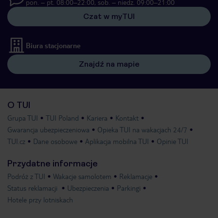
pon. – pt. 08:00–22:00, sob. – niedz. 09:00–21:00
Czat w myTUI
Biura stacjonarne
Znajdź na mapie
O TUI
Grupa TUI
TUI Poland
Kariera
Kontakt
Gwarancja ubezpieczeniowa
Opieka TUI na wakacjach 24/7
TUI.cz
Dane osobowe
Aplikacja mobilna TUI
Opinie TUI
Przydatne informacje
Podróż z TUI
Wakacje samolotem
Reklamacje
Status reklamacji
Ubezpieczenia
Parkingi
Hotele przy lotniskach