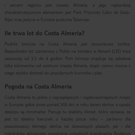
i sercem regionu jest miasto Almería, a jego najbardziej
charakterystycznym elementem jest Park Przyrody Cabo de Gata-
Níjar oraz jedyna w Europie pustynia Tabernas.
Ile trwa lot do Costa Almeria?
Podróż lotnicza na Costa Almería jest stosunkowo krótka.
Bezpośredni lot czarterowy z Polski na lotnisko w Almeríi (LEI) trwa
zazwyczaj od 3,5 do 4 godzin. Port lotniczy znajduje się zaledwie
kilka kilometrów od centrum miasta Almería, dzięki czemu można z
niego szybko dotrzeć do popularnych kurortów i plaż.
Pogoda na Costa Almeria
Costa Almería to jedno z najcieplejszych i najsłoneczniejszych miejsc
w Europie, gdzie przez ponad 300 dni w roku świeci słońce, a opady
deszczu są minimalne. Panuje tu stabilny klimat, który sprawia, że
jest to idealny kierunek o każdej porze roku – zarówno dla
poszukiwaczy letniego słońca na dziewiczych plażach, jak i dla
miłośników aktywnego zwiedzania unikalnych krajobrazów Andaluzji