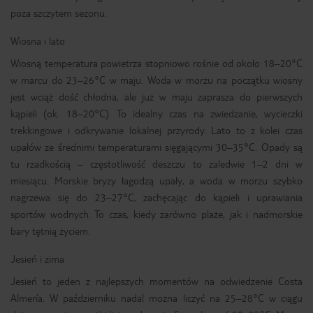
poza szczytem sezonu.
Wiosna i lato
Wiosną temperatura powietrza stopniowo rośnie od około 18–20°C
w marcu do 23–26°C w maju. Woda w morzu na początku wiosny
jest wciąż dość chłodna, ale już w maju zaprasza do pierwszych
kąpieli (ok. 18–20°C). To idealny czas na zwiedzanie, wycieczki
trekkingowe i odkrywanie lokalnej przyrody. Lato to z kolei czas
upałów ze średnimi temperaturami sięgającymi 30–35°C. Opady są
tu rzadkością – częstotliwość deszczu to zaledwie 1–2 dni w
miesiącu. Morskie bryzy łagodzą upały, a woda w morzu szybko
nagrzewa się do 23–27°C, zachęcając do kąpieli i uprawiania
sportów wodnych. To czas, kiedy zarówno plaże, jak i nadmorskie
bary tętnią życiem.
Jesień i zima
Jesień to jeden z najlepszych momentów na odwiedzenie Costa
Almería. W październiku nadal można liczyć na 25–28°C w ciągu