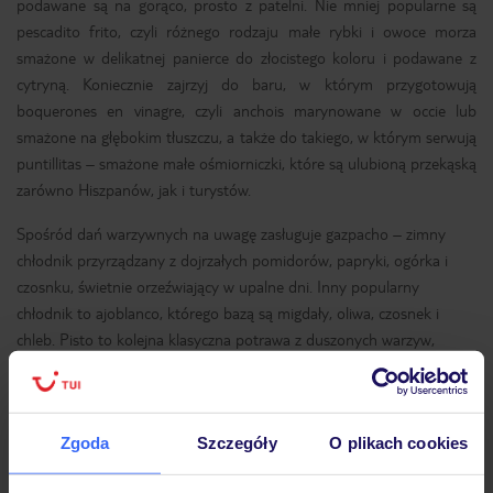
podawane są na gorąco, prosto z patelni. Nie mniej popularne są
pescadito frito, czyli różnego rodzaju małe rybki i owoce morza
smażone w delikatnej panierce do złocistego koloru i podawane z
cytryną. Koniecznie zajrzyj do baru, w którym przygotowują
boquerones en vinagre, czyli anchois marynowane w occie lub
smażone na głębokim tłuszczu, a także do takiego, w którym serwują
puntillitas – smażone małe ośmiorniczki, które są ulubioną przekąską
zarówno Hiszpanów, jak i turystów.
Spośród dań warzywnych na uwagę zasługuje gazpacho – zimny
chłodnik przyrządzany z dojrzałych pomidorów, papryki, ogórka i
czosnku, świetnie orzeźwiający w upalne dni. Inny popularny
chłodnik to ajoblanco, którego bazą są migdały, oliwa, czosnek i
chleb. Pisto to kolejna klasyczna potrawa z duszonych warzyw,
przede wszystkim bakłażana, cukinii, papryki i pomidorów, często
podawana z jajkiem sadzonym na wierzchu. Wśród bardziej
wyrazistych propozycji kuchni regionu warto spróbować gurullos con
Zgoda
Szczegóły
O plikach cookies
conejo – gęstego gulaszu z charakterystycznym, małym makaronem
i mięsem królika. Wszystkie te potrawy, przygotowywane z dbałością