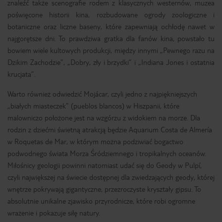
znaleźć także scenografie rodem z klasycznych westernów, muzea
poświęcone historii kina, rozbudowane ogrody zoologiczne i
botaniczne oraz liczne baseny, które zapewniają ochłodę nawet w
najgorętsze dni. To prawdziwa gratka dla fanów kina, powstało tu
bowiem wiele kultowych produkcji, między innymi „Pewnego razu na
Dzikim Zachodzie”, „Dobry, zły i brzydki” i „Indiana Jones i ostatnia
krucjata”.
Warto również odwiedzić Mojácar, czyli jedno z najpiękniejszych
„białych miasteczek” (pueblos blancos) w Hiszpanii, które
malowniczo położone jest na wzgórzu z widokiem na morze. Dla
rodzin z dziećmi świetną atrakcją będzie Aquarium Costa de Almería
w Roquetas de Mar, w którym można podziwiać bogactwo
podwodnego świata Morza Śródziemnego i tropikalnych oceanów.
Miłośnicy geologii powinni natomiast udać się do Geody w Pulpí,
czyli największej na świecie dostępnej dla zwiedzających geody, której
wnętrze pokrywają gigantyczne, przezroczyste kryształy gipsu. To
absolutnie unikalne zjawisko przyrodnicze, które robi ogromne
wrażenie i pokazuje siłę natury.