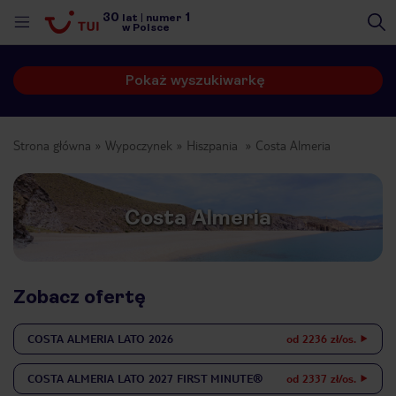
30
1
lat
|
numer
w Polsce
Pokaż wyszukiwarkę
Strona główna
Wypoczynek
Hiszpania
Costa Almeria
Costa Almeria
Zobacz ofertę
COSTA ALMERIA
LATO 2026
od 2236 zł/os.
nute
COSTA ALMERIA
LATO 2027 FIRST MINUTE®
od 2337 zł/os.