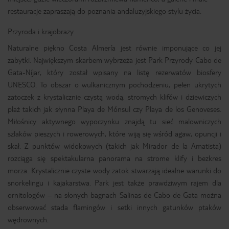
restauracje zapraszają do poznania andaluzyjskiego stylu życia.
Przyroda i krajobrazy
Naturalne piękno Costa Almería jest równie imponujące co jej
zabytki. Największym skarbem wybrzeża jest Park Przyrody Cabo de
Gata-Níjar, który został wpisany na listę rezerwatów biosfery
UNESCO. To obszar o wulkanicznym pochodzeniu, pełen ukrytych
zatoczek z krystalicznie czystą wodą, stromych klifów i dziewiczych
plaż takich jak słynna Playa de Mónsul czy Playa de los Genoveses.
Miłośnicy aktywnego wypoczynku znajdą tu sieć malowniczych
szlaków pieszych i rowerowych, które wiją się wśród agaw, opuncji i
skał. Z punktów widokowych (takich jak Mirador de la Amatista)
rozciąga się spektakularna panorama na strome klify i bezkres
morza. Krystalicznie czyste wody zatok stwarzają idealne warunki do
snorkelingu i kajakarstwa. Park jest także prawdziwym rajem dla
ornitologów – na słonych bagnach Salinas de Cabo de Gata można
obserwować stada flamingów i setki innych gatunków ptaków
wędrownych.