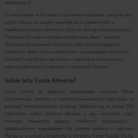
obserwacyjną”.
Po rekonkwiście w XV wieku Costa Almeria odzyskała znaczenie jako
region rolniczy, a z czasem rozwinęła się tu uprawa roślin w
charakterystycznych szklarniach, które do dziś są wizytówką okolicy.
Od połowy XX wieku wybrzeże zyskało nową sławę – pustynia
Tabernas stała się planem filmowym wielu słynnych spaghetti-
westernów, dzięki czemu zyskała miano „europejskiego Hollywood”.
Obecnie Costa Almeria jest jednym z najbardziej malowniczych i
najmniej zatłoczonych regionów turystycznych Hiszpanii.
Gdzie leży Costa Almeria?
Costa Almería to fragment hiszpańskiego wybrzeża Morza
Śródziemnego, położony w południowo-wschodniej części kraju, w
granicach administracyjnych Andaluzji. Wybrzeże się na ponad 200
kilometrów wzdłuż prowincji Almería, a jego wschodnia część
zachwyca dziewiczymi plażami, urokliwymi miasteczkami i
spektakularnymi krajobrazami. Od północy graniczy z regionem
Murcja, a na południu przechodzi w słoneczne Costa Tropical. Stolicą