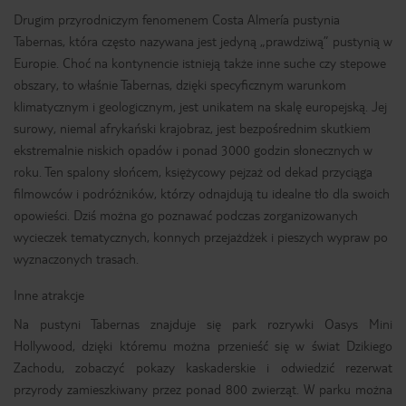
Drugim przyrodniczym fenomenem Costa Almería pustynia
Tabernas, która często nazywana jest jedyną „prawdziwą” pustynią w
Europie. Choć na kontynencie istnieją także inne suche czy stepowe
obszary, to właśnie Tabernas, dzięki specyficznym warunkom
klimatycznym i geologicznym, jest unikatem na skalę europejską. Jej
surowy, niemal afrykański krajobraz, jest bezpośrednim skutkiem
ekstremalnie niskich opadów i ponad 3000 godzin słonecznych w
roku. Ten spalony słońcem, księżycowy pejzaż od dekad przyciąga
filmowców i podróżników, którzy odnajdują tu idealne tło dla swoich
opowieści. Dziś można go poznawać podczas zorganizowanych
wycieczek tematycznych, konnych przejażdżek i pieszych wypraw po
wyznaczonych trasach.
Inne atrakcje
Na pustyni Tabernas znajduje się park rozrywki Oasys Mini
Hollywood, dzięki któremu można przenieść się w świat Dzikiego
Zachodu, zobaczyć pokazy kaskaderskie i odwiedzić rezerwat
przyrody zamieszkiwany przez ponad 800 zwierząt. W parku można