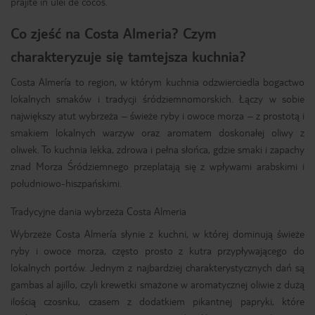
prăjite în ulei de cocos.
Co zjeść na Costa Almeria? Czym
charakteryzuje się tamtejsza kuchnia?
Costa Almería to region, w którym kuchnia odzwierciedla bogactwo
lokalnych smaków i tradycji śródziemnomorskich. Łączy w sobie
największy atut wybrzeża – świeże ryby i owoce morza – z prostotą i
smakiem lokalnych warzyw oraz aromatem doskonałej oliwy z
oliwek. To kuchnia lekka, zdrowa i pełna słońca, gdzie smaki i zapachy
znad Morza Śródziemnego przeplatają się z wpływami arabskimi i
południowo-hiszpańskimi.
Tradycyjne dania wybrzeża Costa Almeria
Wybrzeże Costa Almería słynie z kuchni, w której dominują świeże
ryby i owoce morza, często prosto z kutra przypływającego do
lokalnych portów. Jednym z najbardziej charakterystycznych dań są
gambas al ajillo, czyli krewetki smażone w aromatycznej oliwie z dużą
ilością czosnku, czasem z dodatkiem pikantnej papryki, które