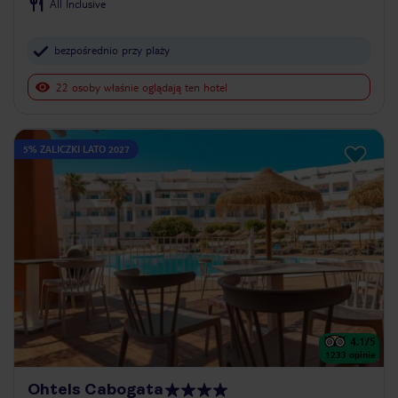
All Inclusive
bezpośrednio przy plaży
22 osoby właśnie oglądają ten hotel
5% ZALICZKI LATO 2027
4.1
/5
1233
opinie
Ohtels Cabogata