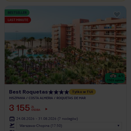
BESTSELLER
LAST MINUTE
4
/5
1503
opinie
Best Roquetas
Tylko w TUI
HISZPANIA
COSTA ALMERIA
ROQUETAS DE MAR
3 155
ZŁ
OSOBA
24.08.2026 - 31.08.2026
(7 noclegów)
Warszawa-Chopina (17:50)