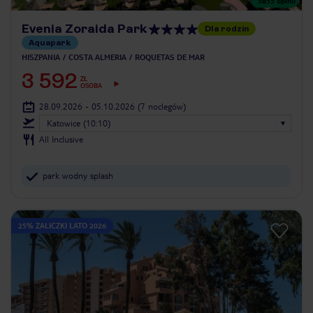
5855
opinii
Evenia Zoraida Park
Dla rodzin
Aquapark
HISZPANIA
COSTA ALMERIA
ROQUETAS DE MAR
3 592
ZŁ
OSOBA
28.09.2026 - 05.10.2026
(7 noclegów)
Katowice (10:10)
All Inclusive
park wodny splash
25% ZALICZKI LATO 2026