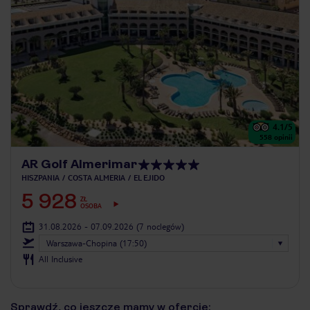
4.1
/5
558
opinii
AR Golf Almerimar
HISZPANIA
COSTA ALMERIA
EL EJIDO
5 928
ZŁ
OSOBA
31.08.2026 - 07.09.2026
(7 noclegów)
Warszawa-Chopina (17:50)
All Inclusive
Sprawdź, co jeszcze mamy w ofercie: