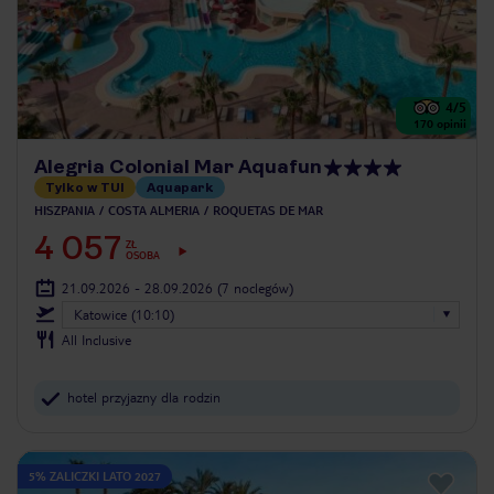
4
/5
170
opinii
Alegria Colonial Mar Aquafun
Tylko w TUI
Aquapark
HISZPANIA
COSTA ALMERIA
ROQUETAS DE MAR
4 057
ZŁ
OSOBA
21.09.2026 - 28.09.2026
(7 noclegów)
Katowice (10:10)
All Inclusive
hotel przyjazny dla rodzin
5% ZALICZKI LATO 2027