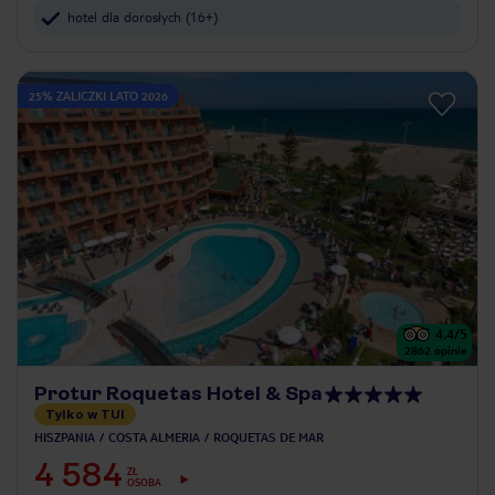
hotel dla dorosłych (16+)
25% ZALICZKI LATO 2026
4.4
/5
2862
opinie
Protur Roquetas Hotel & Spa
Tylko w TUI
HISZPANIA
COSTA ALMERIA
ROQUETAS DE MAR
4 584
ZŁ
OSOBA