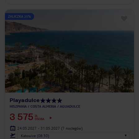
ZALICZKA 25%
Playadulce
HISZPANIA
COSTA ALMERIA
AGUADULCE
3 575
ZŁ
OSOBA
24.05.2027 - 31.05.2027
(7 noclegów)
Katowice (08:30)