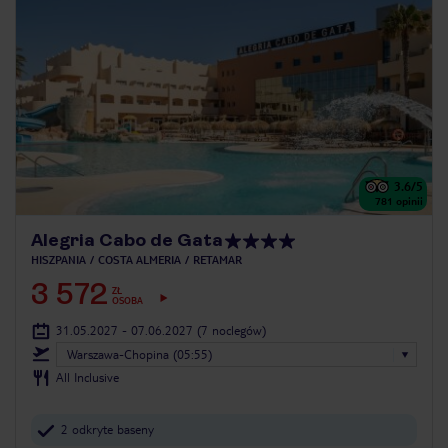
3.6
/5
781
opinii
Alegria Cabo de Gata
HISZPANIA
COSTA ALMERIA
RETAMAR
3 572
ZŁ
OSOBA
31.05.2027 - 07.06.2027
(7 noclegów)
Warszawa-Chopina (05:55)
All Inclusive
2 odkryte baseny