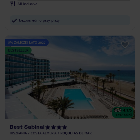
All Inclusive
bezpośrednio przy plaży
5% ZALICZKI LATO 2027
BESTSELLER
4.1
/5
4747
opinii
Best Sabinal
HISZPANIA
COSTA ALMERIA
ROQUETAS DE MAR