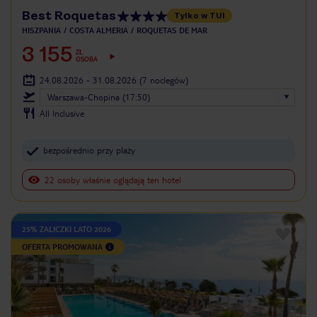
Best Roquetas
Tylko w TUI
HISZPANIA
COSTA ALMERIA
ROQUETAS DE MAR
3 155
ZŁ
OSOBA
24.08.2026 - 31.08.2026
(7 noclegów)
Warszawa-Chopina (17:50)
All Inclusive
bezpośrednio przy plaży
22 osoby właśnie oglądają ten hotel
25% ZALICZKI LATO 2026
OFERTA PROMOWANA