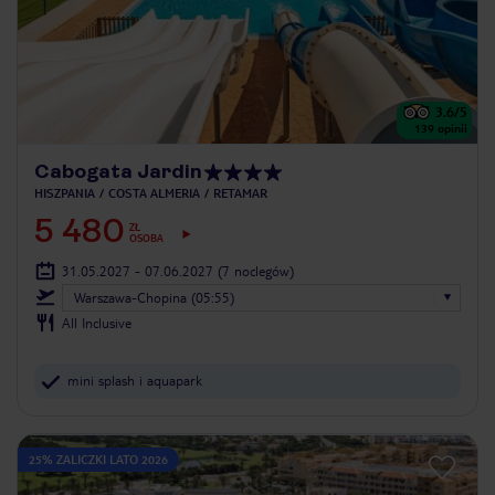
3.6
/5
139
opinii
Cabogata Jardin
HISZPANIA
COSTA ALMERIA
RETAMAR
5 480
ZŁ
OSOBA
31.05.2027 - 07.06.2027
(7 noclegów)
Warszawa-Chopina (05:55)
All Inclusive
mini splash i aquapark
25% ZALICZKI LATO 2026