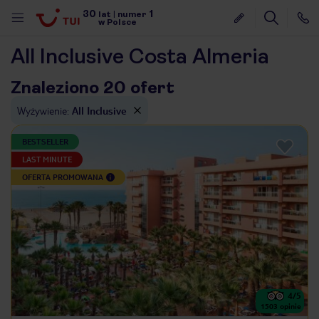
30
1
lat
|
numer
w Polsce
All Inclusive Costa Almeria
Znaleziono 20 ofert
Wyżywienie
:
All Inclusive
BESTSELLER
LAST MINUTE
OFERTA PROMOWANA
4
/5
nute
1503
opinie