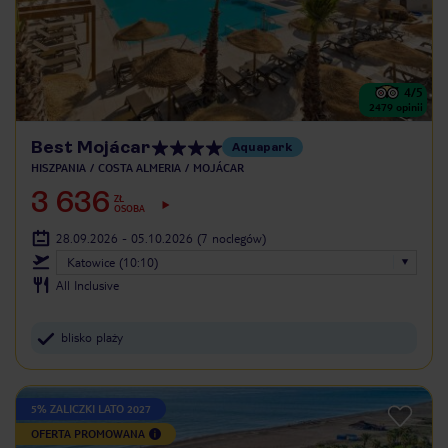
4
/5
2479
opinii
Best Mojácar
Aquapark
HISZPANIA
COSTA ALMERIA
MOJÁCAR
3 636
ZŁ
OSOBA
28.09.2026 - 05.10.2026
(7 noclegów)
Katowice (10:10)
All Inclusive
blisko plaży
5% ZALICZKI LATO 2027
OFERTA PROMOWANA