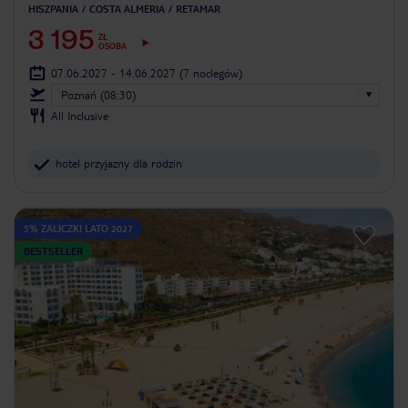
HISZPANIA
COSTA ALMERIA
RETAMAR
3 195
ZŁ
OSOBA
07.06.2027 - 14.06.2027
(7 noclegów)
Poznań (08:30)
All Inclusive
hotel przyjazny dla rodzin
5% ZALICZKI LATO 2027
BESTSELLER