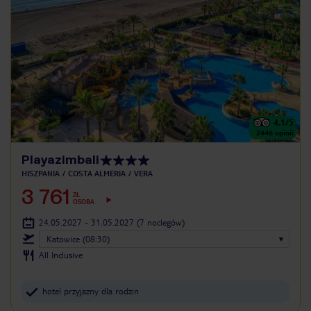
4.1
/5
2446
opinii
Playazimbali
HISZPANIA
COSTA ALMERIA
VERA
3 761
ZŁ
OSOBA
24.05.2027 - 31.05.2027
(7 noclegów)
Katowice (08:30)
All Inclusive
hotel przyjazny dla rodzin