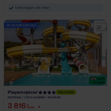
hotel przyjazny dla rodzin
5% ZALICZKI LATO 2027
4.2
/5
367
opinii
Playamojácar
Dla rodzin
HISZPANIA
COSTA ALMERIA
MOJÁCAR
3 816
ZŁ
OSOBA