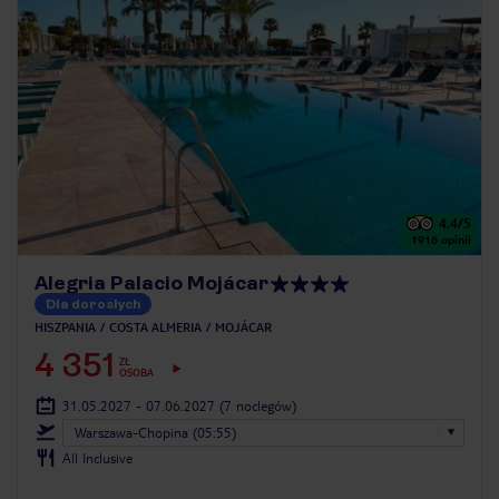
4.4
/5
1916
opinii
Alegria Palacio Mojácar
Dla dorosłych
HISZPANIA
COSTA ALMERIA
MOJÁCAR
4 351
ZŁ
OSOBA
31.05.2027 - 07.06.2027
(7 noclegów)
Warszawa-Chopina (05:55)
All Inclusive