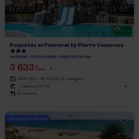
4.4
/5
1619
opinii
Roquetas el Palmeral by Pierre Vacances
HISZPANIA
COSTA ALMERIA
ROQUETAS DE MAR
3 633
ZŁ
OSOBA
28.09.2026 - 05.10.2026
(7 noclegów)
Katowice (10:10)
All Inclusive
25% ZALICZKI LATO 2026