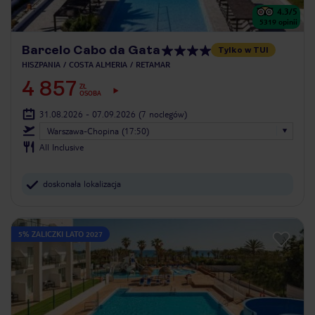
4.3
/5
5319
opinii
Barcelo Cabo da Gata
Tylko w TUI
HISZPANIA
COSTA ALMERIA
RETAMAR
4 857
ZŁ
OSOBA
31.08.2026 - 07.09.2026
(7 noclegów)
Warszawa-Chopina (17:50)
All Inclusive
doskonała lokalizacja
5% ZALICZKI LATO 2027