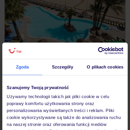
3.8
/5
2883
opinie
Alua Golf Trinidad
Tylko w TUI
HISZPANIA
COSTA ALMERIA
ROQUETAS DE MAR
Zgoda
Szczegóły
O plikach cookies
3 675
ZŁ
OSOBA
28.09.2026 - 05.10.2026
(7 noclegów)
Szanujemy Twoją prywatność
Katowice (10:10)
Używamy technologii takich jak pliki cookie w celu
All Inclusive
poprawy komfortu użytkowania strony oraz
personalizowania wyświetlanych treści i reklam. Pliki
bezpośrednio przy plaży
cookie wykorzystywane są także do analizowania ruchu
na naszej stronie oraz oferowania funkcji mediów