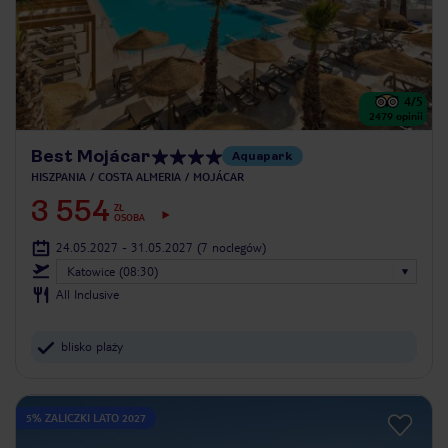
4
/5
2479
opinii
Best Mojácar
Aquapark
HISZPANIA
COSTA ALMERIA
MOJÁCAR
3 554
ZŁ
OSOBA
24.05.2027 - 31.05.2027
(7 noclegów)
Katowice (08:30)
All Inclusive
blisko plaży
5% ZALICZKI LATO 2027