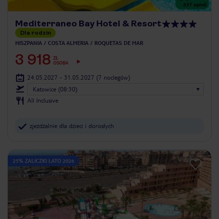
637
opinii
Mediterraneo Bay Hotel & Resort
Dla rodzin
HISZPANIA
COSTA ALMERIA
ROQUETAS DE MAR
3 918
ZŁ
OSOBA
24.05.2027 - 31.05.2027
(7 noclegów)
Katowice (08:30)
All Inclusive
zjeżdżalnie dla dzieci i dorosłych
25% ZALICZKI LATO 2026