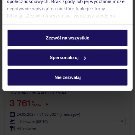
społecznościowych. Brak zgody lub jej wycofanie może
5% ZALICZKI LATO 2027
negatywnie wpłynąć na niektóre funkcje strony.
Klikając „Zezwól na wszystkie” wyrażasz zgodę na
umieszczenie wszystkich plików cookie. Możesz jednak
personalizować swój wybór wchodząc w zakładkę
„Szczegóły”
Zezwól na wszystkie
Szczegółowe informacje o plikach cookie znajdziesz
w
polityce plików cookies
oraz
polityce prywatności
.
Spersonalizuj
4.1
/5
2446
opinii
Nie zezwalaj
Playazimbali
HISZPANIA
COSTA ALMERIA
VERA
3 761
ZŁ
OSOBA
24.05.2027 - 31.05.2027
(7 noclegów)
Katowice (08:30)
All Inclusive