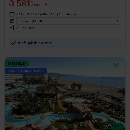
3 591
ZŁ
OSOBA
07.06.2027 - 14.06.2027
(7 noclegów)
Poznań (08:30)
All Inclusive
strefa splash dla dzieci
BESTSELLER
25% ZALICZKI LATO 2026
4.1
/5