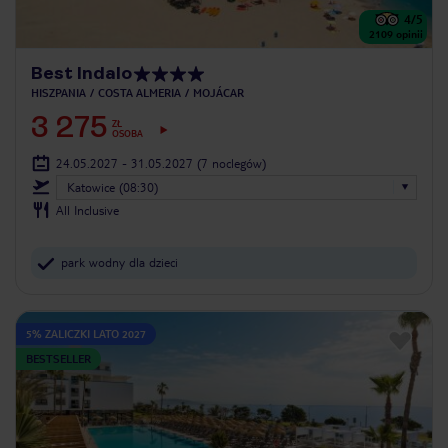
4
/5
2109
opinii
Best Indalo
HISZPANIA
COSTA ALMERIA
MOJÁCAR
3 275
ZŁ
OSOBA
24.05.2027 - 31.05.2027
(7 noclegów)
Katowice (08:30)
All Inclusive
park wodny dla dzieci
5% ZALICZKI LATO 2027
BESTSELLER