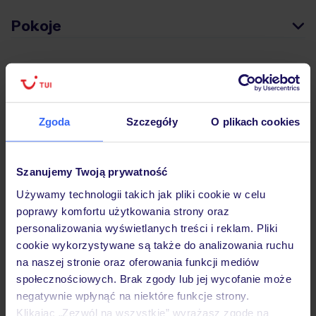
Pokoje
Wyżywienie
Zgoda
Szczegóły
O plikach cookies
Atrakcje
Szanujemy Twoją prywatność
Ważne informacje
Używamy technologii takich jak pliki cookie w celu
poprawy komfortu użytkowania strony oraz
personalizowania wyświetlanych treści i reklam. Pliki
Często zadawane pytania
cookie wykorzystywane są także do analizowania ruchu
na naszej stronie oraz oferowania funkcji mediów
Jak zmienić uczestników/osobę zgłaszającą?
społecznościowych. Brak zgody lub jej wycofanie może
Czy w Hotelu będzie przedstawiciel TUI?
negatywnie wpłynąć na niektóre funkcje strony.
Na jakiej podstawie i gdzie otrzymam karty
pokładowe/bilety lotnicze?
Klikając „Zezwól na wszystkie” wyrażasz zgodę na