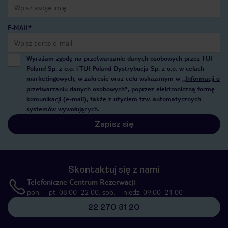
E-MAIL*
Wyrażam zgodę na przetwarzanie danych osobowych przez TUI
Poland Sp. z o.o. i TUI Poland Dystrybucja Sp. z o.o. w celach
marketingowych, w zakresie oraz celu wskazanym w
„Informacji o
przetwarzaniu danych osobowych”
, poprzez elektroniczną formę
komunikacji (e-mail), także z użyciem tzw. automatycznych
systemów wywołujących.
Zapisz się
Skontaktuj się z nami
Telefoniczne Centrum Rezerwacji
pon. – pt. 08:00–22:00, sob. – niedz. 09:00–21:00
22 270 31 20