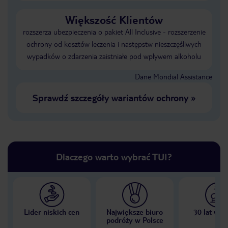
Większość Klientów
rozszerza ubezpieczenia o pakiet All Inclusive - rozszerzenie
ochrony od kosztów leczenia i następstw nieszczęśliwych
wypadków o zdarzenia zaistniałe pod wpływem alkoholu
Dane Mondial Assistance
Sprawdź szczegóły wariantów ochrony
»
Dlaczego warto wybrać TUI?
Lider niskich cen
Największe biuro
30 lat w P
podróży w Polsce