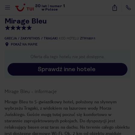
30
1
1
/
19
lat
|
numer
w Polsce
Mirage Bleu
GRECJA
ZAKYNTHOS
TRAGAKI
KOD HOTELU
ZTH18011
POKAŻ NA MAPIE
Oferta dla tego hotelu nie jest dostępna.
Sprawdź inne hotele
Mirage Bleu
-
informacje
Mirage Bleu to 5-gwiazdkowy hotel, położony na słynnym
wybrzeżu Tragaki, z widokiem na lazurowe wody Morza
Jońskiego. Goście mogą tutaj poczuć się komfortowo w
starannie zaprojektowanych pokojach. Do dyspozycji jest
relaksujący basen oraz taras na dachu. Na terenie całego obiektu
nute
jest dostępne darmowe Wi-Fi. Ok. 2 km od obiektu znajduje