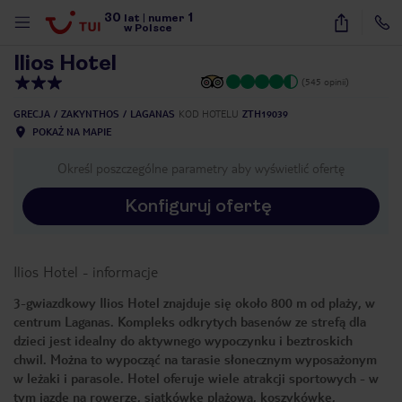
30
1
1
/
23
lat
|
numer
w Polsce
Ilios Hotel
(545 opinii)
GRECJA
ZAKYNTHOS
LAGANAS
KOD HOTELU
ZTH19039
POKAŻ NA MAPIE
Określ poszczególne parametry aby wyświetlić ofertę
Konfiguruj ofertę
Ilios Hotel
-
informacje
3-gwiazdkowy Ilios Hotel znajduje się około 800 m od plaży, w
centrum Laganas. Kompleks odkrytych basenów ze strefą dla
dzieci jest idealny do aktywnego wypoczynku i beztroskich
chwil. Można to wypocząć na tarasie słonecznym wyposażonym
w leżaki i parasole. Hotel oferuje wiele atrakcji sportowych - w
nute
tym jazdę na rowerze, siatkówkę plażową, koszykówkę,