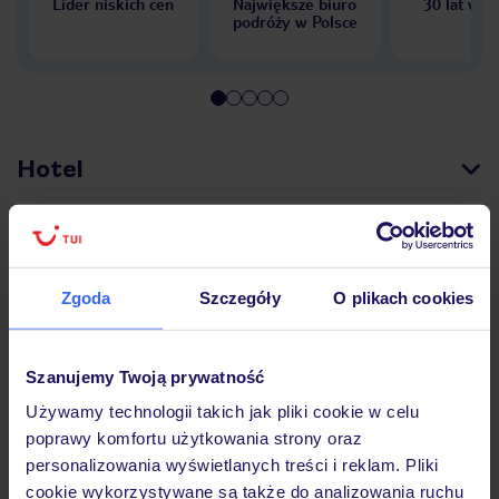
Lider niskich cen
Największe biuro
30 lat w P
podróży w Polsce
Hotel
Pokoje
Zgoda
Szczegóły
O plikach cookies
Wyżywienie
Szanujemy Twoją prywatność
Używamy technologii takich jak pliki cookie w celu
Atrakcje
poprawy komfortu użytkowania strony oraz
personalizowania wyświetlanych treści i reklam. Pliki
cookie wykorzystywane są także do analizowania ruchu
Ważne informacje