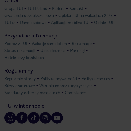
O TUI
Grupa TUI
TUI Poland
Kariera
Kontakt
Gwarancja ubezpieczeniowa
Opieka TUI na wakacjach 24/7
TUI.cz
Dane osobowe
Aplikacja mobilna TUI
Opinie TUI
Przydatne informacje
Podróż z TUI
Wakacje samolotem
Reklamacje
Status reklamacji
Ubezpieczenia
Parkingi
Hotele przy lotniskach
Regulaminy
Regulamin strony
Polityka prywatności
Polityka cookies
Bilety czarterowe
Warunki imprez turystycznych
Standardy ochrony małoletnich
Compliance
TUI w Internecie