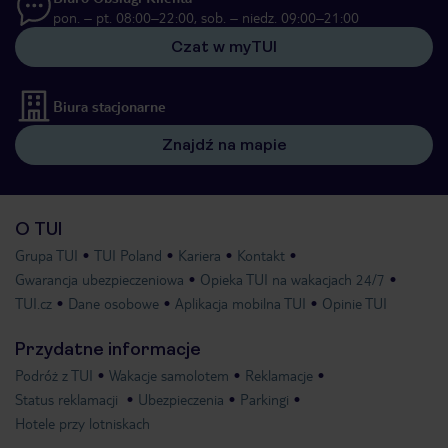
pon. – pt. 08:00–22:00, sob. – niedz. 09:00–21:00
Czat w myTUI
Biura stacjonarne
Znajdź na mapie
O TUI
Grupa TUI
TUI Poland
Kariera
Kontakt
Gwarancja ubezpieczeniowa
Opieka TUI na wakacjach 24/7
TUI.cz
Dane osobowe
Aplikacja mobilna TUI
Opinie TUI
Przydatne informacje
Podróż z TUI
Wakacje samolotem
Reklamacje
Status reklamacji
Ubezpieczenia
Parkingi
Hotele przy lotniskach