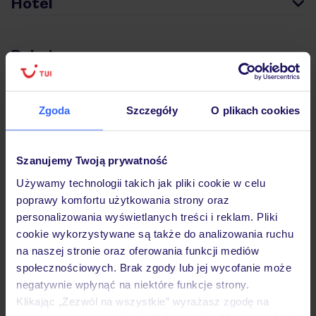
Hotel
Pokoje
Atrakcje
Zgoda
Szczegóły
O plikach cookies
Ważne informacje
Szanujemy Twoją prywatność
Używamy technologii takich jak pliki cookie w celu
poprawy komfortu użytkowania strony oraz
personalizowania wyświetlanych treści i reklam. Pliki
Często zadawane pytania
cookie wykorzystywane są także do analizowania ruchu
Jak zmienić uczestników/osobę zgłaszającą?
na naszej stronie oraz oferowania funkcji mediów
Czy w Hotelu będzie przedstawiciel TUI?
społecznościowych. Brak zgody lub jej wycofanie może
Na jakiej podstawie i gdzie otrzymam karty
negatywnie wpłynąć na niektóre funkcje strony.
pokładowe/bilety lotnicze?
Klikając „Zezwól na wszystkie” wyrażasz zgodę na