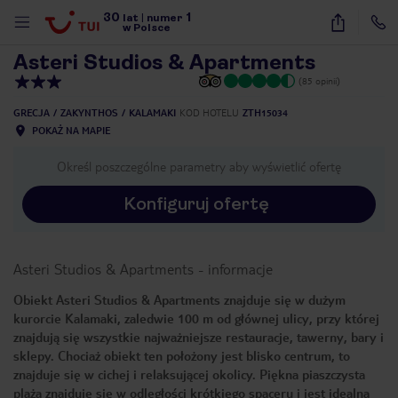
30
1
1
/
2
lat
|
numer
w Polsce
Asteri Studios & Apartments
(85 opinii)
GRECJA
ZAKYNTHOS
KALAMAKI
KOD HOTELU
ZTH15034
POKAŻ NA MAPIE
Określ poszczególne parametry aby wyświetlić ofertę
Konfiguruj ofertę
Asteri Studios & Apartments
-
informacje
Obiekt Asteri Studios & Apartments znajduje się w dużym
kurorcie Kalamaki, zaledwie 100 m od głównej ulicy, przy której
znajdują się wszystkie najważniejsze restauracje, tawerny, bary i
sklepy. Chociaż obiekt ten położony jest blisko centrum, to
znajduje się w cichej i relaksującej okolicy. Piękna piaszczysta
nute
plaża znajduje się w odległości krótkiego spaceru i jest idealna