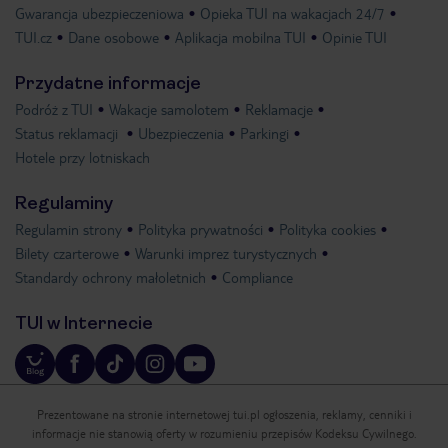
Gwarancja ubezpieczeniowa
Opieka TUI na wakacjach 24/7
TUI.cz
Dane osobowe
Aplikacja mobilna TUI
Opinie TUI
Przydatne informacje
Podróż z TUI
Wakacje samolotem
Reklamacje
Status reklamacji
Ubezpieczenia
Parkingi
Hotele przy lotniskach
Regulaminy
Regulamin strony
Polityka prywatności
Polityka cookies
Bilety czarterowe
Warunki imprez turystycznych
Standardy ochrony małoletnich
Compliance
TUI w Internecie
Prezentowane na stronie internetowej tui.pl ogłoszenia, reklamy, cenniki i
informacje nie stanowią oferty w rozumieniu przepisów Kodeksu Cywilnego.