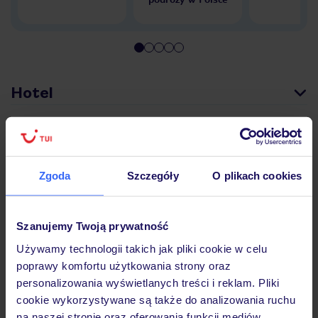
Hotel
Pokoje
Zgoda
Szczegóły
O plikach cookies
Wyżywienie
Szanujemy Twoją prywatność
Atrakcje
Używamy technologii takich jak pliki cookie w celu
poprawy komfortu użytkowania strony oraz
personalizowania wyświetlanych treści i reklam. Pliki
cookie wykorzystywane są także do analizowania ruchu
Ważne informacje
na naszej stronie oraz oferowania funkcji mediów