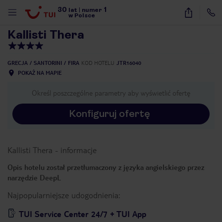
30
1
1
/
39
lat
|
numer
w Polsce
Kallisti Thera
GRECJA
SANTORINI
FIRA
KOD HOTELU
JTR16040
POKAŻ NA MAPIE
Określ poszczególne parametry aby wyświetlić ofertę
Konfiguruj ofertę
Kallisti Thera
-
informacje
Opis hotelu został przetłumaczony z języka angielskiego przez
narzędzie DeepL
Najpopularniejsze udogodnienia:
nute
TUI Service Center 24/7 + TUI App