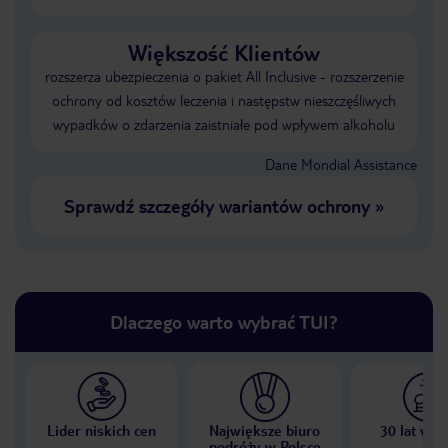
Większość Klientów
rozszerza ubezpieczenia o pakiet All Inclusive - rozszerzenie
ochrony od kosztów leczenia i następstw nieszczęśliwych
wypadków o zdarzenia zaistniałe pod wpływem alkoholu
Dane Mondial Assistance
Sprawdź szczegóły wariantów ochrony
»
Dlaczego warto wybrać TUI?
Lider niskich cen
Największe biuro
30 lat w P
podróży w Polsce