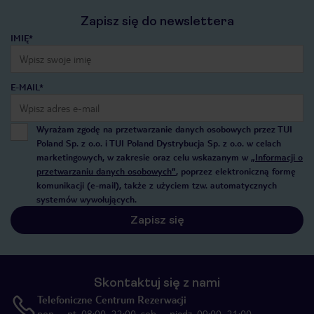
Zapisz się do newslettera
IMIĘ*
E-MAIL*
Wyrażam zgodę na przetwarzanie danych osobowych przez TUI
Poland Sp. z o.o. i TUI Poland Dystrybucja Sp. z o.o. w celach
marketingowych, w zakresie oraz celu wskazanym w
„Informacji o
przetwarzaniu danych osobowych”
, poprzez elektroniczną formę
komunikacji (e-mail), także z użyciem tzw. automatycznych
systemów wywołujących.
Zapisz się
Skontaktuj się z nami
Telefoniczne Centrum Rezerwacji
pon. – pt. 08:00–22:00, sob. – niedz. 09:00–21:00