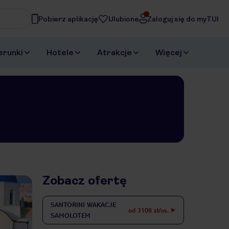
Pobierz aplikację
Ulubione
Zaloguj się do myTUI
asz
erunki
Hotele
Atrakcje
Więcej
Zobacz ofertę
SANTORINI
WAKACJE
od 3108 zł/os.
SAMOLOTEM