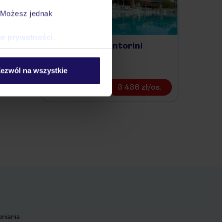
. Możesz jednak
ce prywatności
.
Hotel Rivari Santorini
GRECJA / SANTORINI
ezwól na wszystkie
3 436 zł/os.
pniania