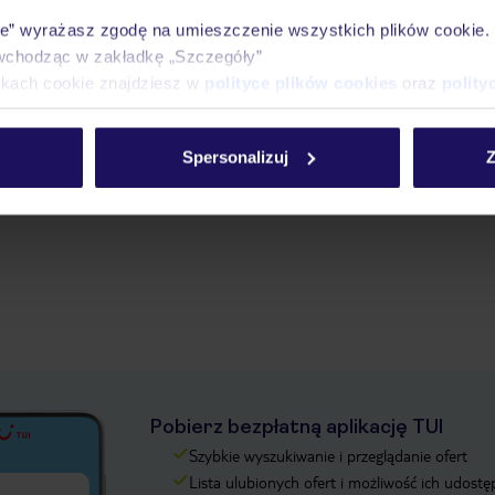
ie” wyrażasz zgodę na umieszczenie wszystkich plików cookie
wchodząc w zakładkę „Szczegóły”
ikach cookie znajdziesz w
polityce plików cookies
oraz
polity
Spersonalizuj
Z
Pobierz bezpłatną aplikację TUI
Szybkie wyszukiwanie i przeglądanie ofert
Lista ulubionych ofert i możliwość ich udostę