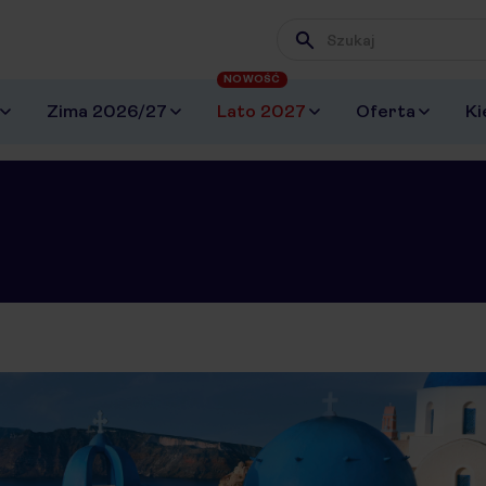
Wpisz frazę, której szuk
NOWOŚĆ
Zima 2026/27
Lato 2027
Oferta
Ki