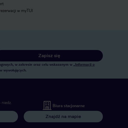
ert
 rezerwacji w myTUI
Zapisz się
tingowych, w zakresie oraz celu wskazanym w
„Informacji o
ów wywołujących.
 niedz.
Biura stacjonarne
Znajdź na mapie