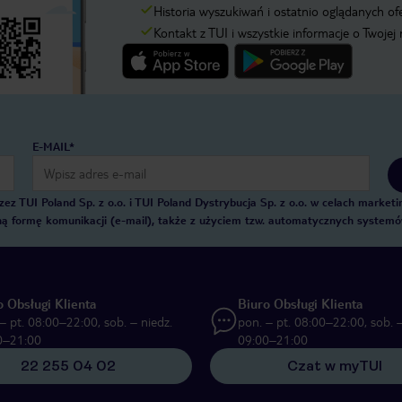
Historia wyszukiwań i ostatnio oglądanych of
Kontakt z TUI i wszystkie informacje o Twojej
E-MAIL*
 TUI Poland Sp. z o.o. i TUI Poland Dystrybucja Sp. z o.o. w celach marke
zną formę komunikacji (e-mail), także z użyciem tzw. automatycznych system
o Obsługi Klienta
Biuro Obsługi Klienta
– pt. 08:00–22:00, sob. – niedz.
pon. – pt. 08:00–22:00, sob. –
0–21:00
09:00–21:00
22 255 04 02
Czat w myTUI