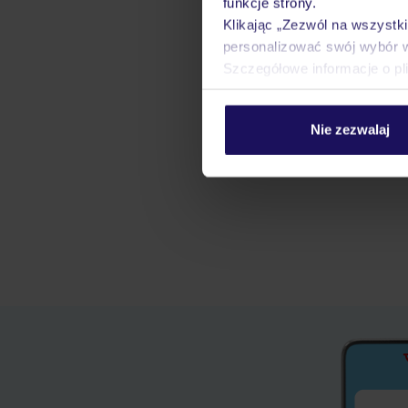
funkcje strony.
Klikając „Zezwól na wszystk
personalizować swój wybór 
Szczegółowe informacje o pl
Nie zezwalaj