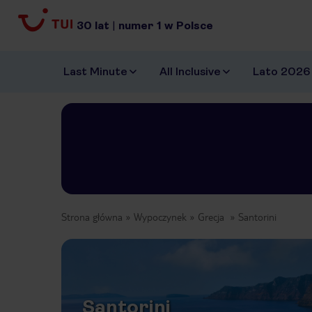
30
lat
|
numer
1
w Polsce
Last Minute
All Inclusive
Lato 2026
Strona główna
Wypoczynek
Grecja
Santorini
Santorini