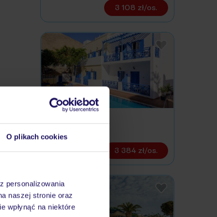
3 108 zł/os.
Karidis
GRECJA / SANTORINI
O plikach cookies
3 384 zł/os.
az personalizowania
na naszej stronie oraz
e wpłynąć na niektóre