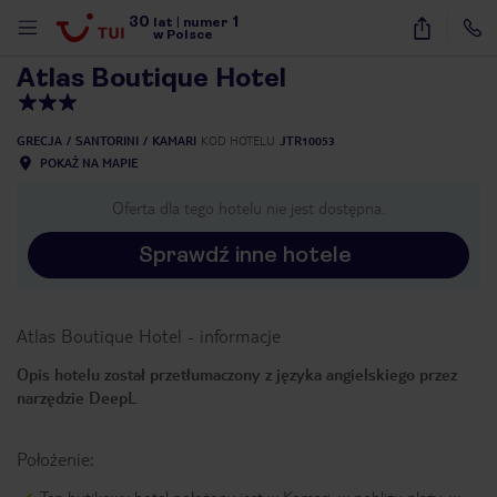
30
1
1
/
14
lat
|
numer
w Polsce
Atlas Boutique Hotel
GRECJA
SANTORINI
KAMARI
KOD HOTELU
JTR10053
POKAŻ NA MAPIE
Oferta dla tego hotelu nie jest dostępna.
Sprawdź inne hotele
Atlas Boutique Hotel
-
informacje
Opis hotelu został przetłumaczony z języka angielskiego przez
narzędzie DeepL
Położenie:
nute