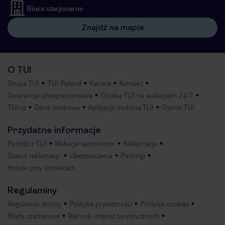
Biura stacjonarne
Znajdź na mapie
O TUI
Grupa TUI
TUI Poland
Kariera
Kontakt
Gwarancja ubezpieczeniowa
Opieka TUI na wakacjach 24/7
TUI.cz
Dane osobowe
Aplikacja mobilna TUI
Opinie TUI
Przydatne informacje
Podróż z TUI
Wakacje samolotem
Reklamacje
Status reklamacji
Ubezpieczenia
Parkingi
Hotele przy lotniskach
Regulaminy
Regulamin strony
Polityka prywatności
Polityka cookies
Bilety czarterowe
Warunki imprez turystycznych