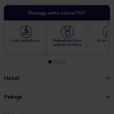
Dlaczego warto wybrać TUI?
Lider niskich cen
Największe biuro
30 lat w P
podróży w Polsce
Hotel
Pokoje