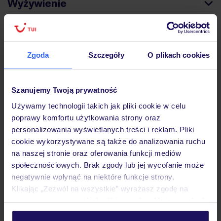
Wyżywienie
Atrakcje
Zgoda
Szczegóły
O plikach cookies
Ważne informacje
Szanujemy Twoją prywatność
Używamy technologii takich jak pliki cookie w celu
poprawy komfortu użytkowania strony oraz
Często zadawane pytania
personalizowania wyświetlanych treści i reklam. Pliki
Jak zmienić uczestników/osobę zgłaszającą?
cookie wykorzystywane są także do analizowania ruchu
Czy w Hotelu będzie przedstawiciel TUI?
na naszej stronie oraz oferowania funkcji mediów
Na jakiej podstawie i gdzie otrzymam karty
społecznościowych. Brak zgody lub jej wycofanie może
pokładowe/bilety lotnicze?
negatywnie wpłynąć na niektóre funkcje strony.
Zobacz więcej
Klikając „Zezwól na wszystkie” wyrażasz zgodę na
umieszczenie wszystkich plików cookie. Możesz jednak
personalizować swój wybór wchodząc w zakładkę