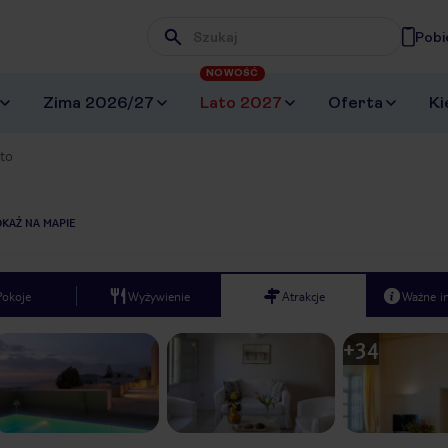
Pobi
Wpisz frazę, której szukasz
NOWOŚĆ
Zima 2026/27
Lato 2027
Oferta
Ki
ito
KAŻ NA MAPIE
Pokoje
Wyżywienie
Atrakcje
Ważne i
+
34