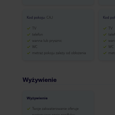
Kod pokoju
:
CAJ
Kod po
TV
TV
telefon
tele
wanna lub prysznic
wann
WC
WC
metraż pokoju zależy od obłożenia
metr
Wyżywienie
Wyżywienie
Twoje zakwaterowanie oferuje
następujące opcje posiłków: