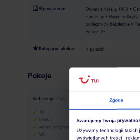
Wyposażenie
Otwarcie hotelu: 1950
Ost
słoneczny
Basen: odkryty, 
publicznych: bezpłatnie
Fo
Pokoje: 97
Kategoria lokalna
4 gwiazdki
Pokoje
Kod pokoju
:
CAA
Kod po
Zgoda
TV
TV
telefon
tele
Szanujemy Twoją prywatno
wanna lub prysznic
wann
Używamy technologii takich 
WC
WC
wyświetlanych treści i rekla