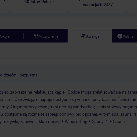
30 lat w Polsce
wakacjach 24/7
Pokoje
Wyżywienie
Atrakcje
Ważne i
d dziećmi: bezpłatna
dzieci zaprasza na relaksującą kąpiel. Goście mogą zrelaksować się na taras
solami. Orzeźwiające napoje dostępne są w barze przy basenie. Tenis i min
firmy. Organizatorzy zewnętrzni oferują windsurfing. Tenis stołowy organi
elu dostępne są rozmaite zabiegi odnowy biologicznej, w tym spa, sauna, ła
 rozrywkę zapewnia klub nocny.
Windsurfing
Sauny: 1
Sauna