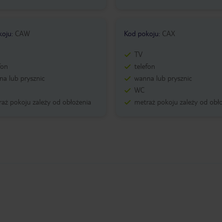
koju
:
CAW
Kod pokoju
:
CAX
TV
fon
telefon
a lub prysznic
wanna lub prysznic
WC
aż pokoju zależy od obłożenia
metraż pokoju zależy od obł