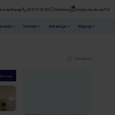
erz aplikację
22 270 31 20
Ulubione
Zaloguj się do myTUI
erunki
Hotele
Atrakcje
Więcej
Udostępnij
nformacje
1
/
40
Next slide
Oferta dla tego hotelu nie jest dostępna.