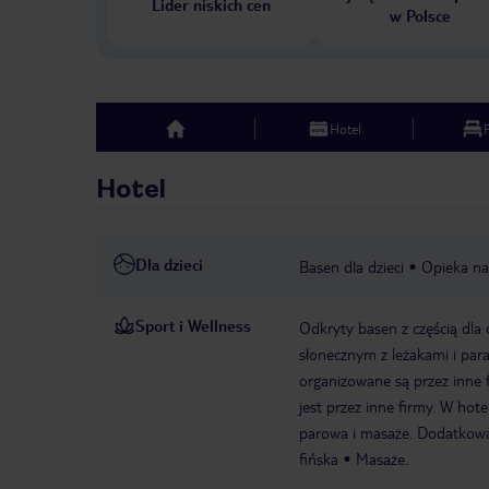
Lider niskich cen
w Polsce
Hotel
top
Hotel
Dla dzieci
Basen dla dzieci
Opieka na
Sport i Wellness
Odkryty basen z częścią dla 
słonecznym z leżakami i para
organizowane są przez inne 
jest przez inne firmy. W hot
parowa i masaże. Dodatkową
fińska
Masaże.