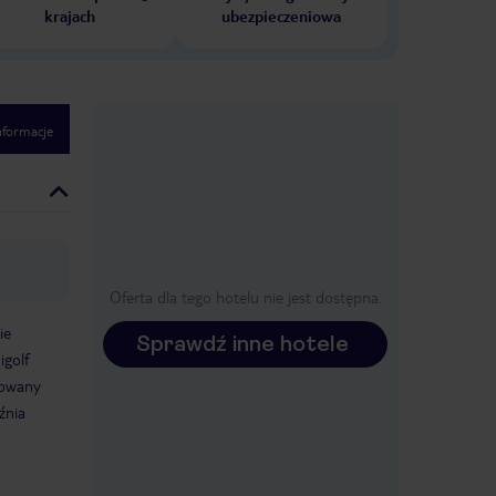
krajach
ubezpieczeniowa
nformacje
Oferta dla tego hotelu nie jest dostępna.
ie
Sprawdź inne hotele
igolf
zowany
źnia