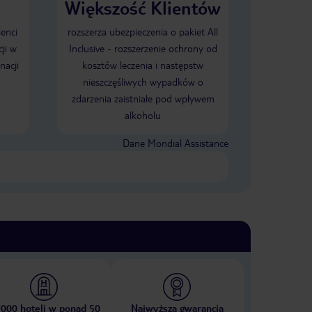
Większość Klientów
ienci
rozszerza ubezpieczenia o pakiet All
ji w
Inclusive - rozszerzenie ochrony od
nacji
kosztów leczenia i następstw
nieszczęśliwych wypadków o
zdarzenia zaistniałe pod wpływem
alkoholu
Dane Mondial Assistance
 000 hoteli w ponad 50
Najwyższa gwarancja