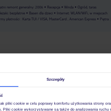
atni remont generalny: 2006
Recepcja
Winda
Ogród, taras
leżaki: bezpłatnie
Basen dla dzieci
Internet: WLAN/WiFi, w miejscach
rmy płatności : Karta TUI / VISA, MasterCard , American Express
Piętra: 
koju
:
CAB
Kod pokoju
:
CAC
Szczegóły
TV
fon
telefon
ść
a lub prysznic
wanna lub prysznic
jak pliki cookie w celu poprawy komfortu użytkowania strony or
WC
m. Pliki cookie wykorzystywane są także do analizowania ruchu 