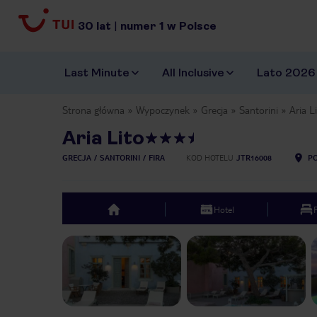
30
lat
|
numer
1
w Polsce
Last Minute
All Inclusive
Lato 2026
Strona główna
Wypoczynek
Grecja
Santorini
Aria L
Aria Lito
GRECJA
SANTORINI
FIRA
KOD HOTELU
JTR16008
PO
Hotel
top
Previous slide