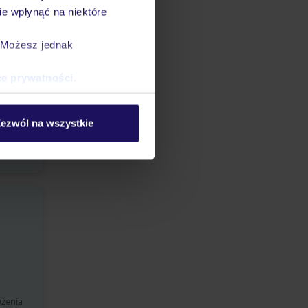
ożenia
e wpłynąć na niektóre
. Możesz jednak
ce prywatności
.
ezwól na wszystkie
ożenia
ożenia