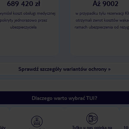
689 420 zł
Aż 9002
 wyniósł koszt obsługi medycznej
w przypadku tylu rezerwacji Kl
pokryty jednorazowo przez
otrzymali zwrot kosztów wakac
ubezpieczyciela
ramach ubezpieczenia od rezyg
Sprawdź szczegóły wariantów ochrony
»
Dlaczego warto wybrać TUI?
óży
Tylko u nas opieka na
10