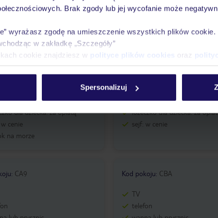
połecznościowych. Brak zgody lub jej wycofanie może negatywni
ie” wyrażasz zgodę na umieszczenie wszystkich plików cookie
koju
:
7B9
Kod pokoju
:
7BB
wchodząc w zakładkę „Szczegóły”
TV
ikach cookie znajdziesz w
polityce plików cookies
oraz
polity
fon
telefon
a lub prysznic
wanna lub prysznic
Spersonalizuj
Z
WC
tawka
dostawka
czko dla dziecka: za opłatą
łóżeczko dla dziecka: za opła
: w cenie
sejf: w cenie
ok na morze
koju
:
CA9
Kod pokoju
:
CBA
TV
fon
telefon
a lub prysznic
wanna lub prysznic