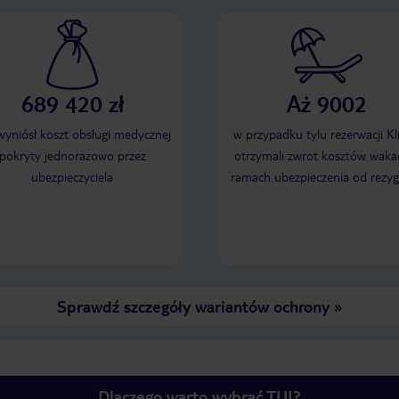
689 420 zł
Aż 9002
 wyniósł koszt obsługi medycznej
w przypadku tylu rezerwacji Kl
pokryty jednorazowo przez
otrzymali zwrot kosztów wakac
ubezpieczyciela
ramach ubezpieczenia od rezyg
Sprawdź szczegóły wariantów ochrony
»
Dlaczego warto wybrać TUI?