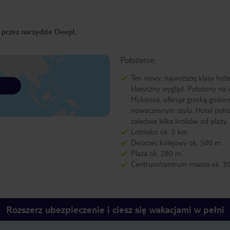
o przez narzędzie DeepL
Położenie:
Ten nowy, najwyższej klasy hot
klasyczny wygląd. Położony na 
Mykonos, oferuje grecką gości
nowoczesnym stylu. Hotel położ
zaledwie kilka kroków od plaży.
Lotnisko ok. 2 km
Dworzec kolejowy ok. 500 m
Plaża ok. 280 m
Centrum/centrum miasta ok. 3
Rozszerz ubezpieczenie i ciesz się wakacjami w pełni