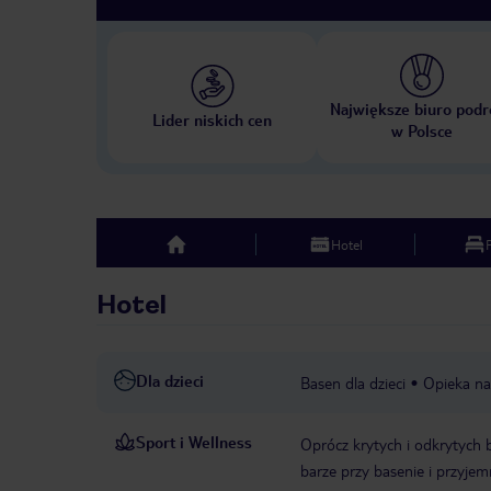
Największe biuro podr
Lider niskich cen
w Polsce
Hotel
top
Hotel
Dla dzieci
Basen dla dzieci
Opieka na
Sport i Wellness
Oprócz krytych i odkrytych b
barze przy basenie i przyj