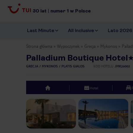
30
lat
|
numer
1
w Polsce
Last Minute
All Inclusive
Lato 2026
Strona główna
Wypoczynek
Grecja
Mykonos
Palla
Palladium Boutique Hotel
GRECJA
MYKONOS
PLATIS GIALOS
KOD HOTELU
JMK26002
Hotel
top
Previous slide