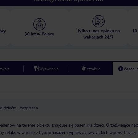
óży
Tylko u nas opieka na
10
30 lat w Polsce
wakacjach 24/7
Pokoje
Wyżywienie
Atrakcje
Ważne i
d dziećmi: bezpłatna
asenów na terenie obiektu znajduje się basen dla dzieci. Orzeźwiające na
emny relaks w wannie z hydromasażem wprawiają wszystkich wodnych szcz