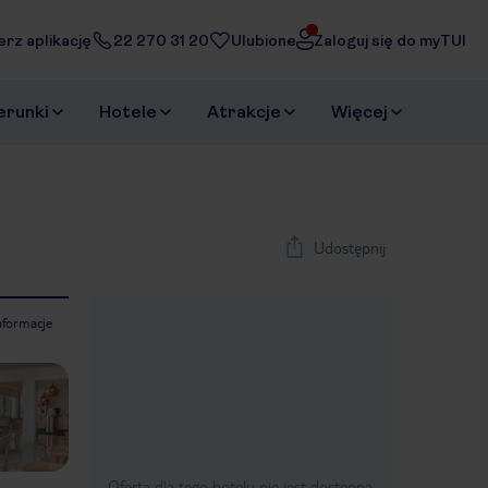
erz aplikację
22 270 31 20
Ulubione
Zaloguj się do myTUI
erunki
Hotele
Atrakcje
Więcej
Udostępnij
nformacje
1
/
40
Next slide
Oferta dla tego hotelu nie jest dostępna.