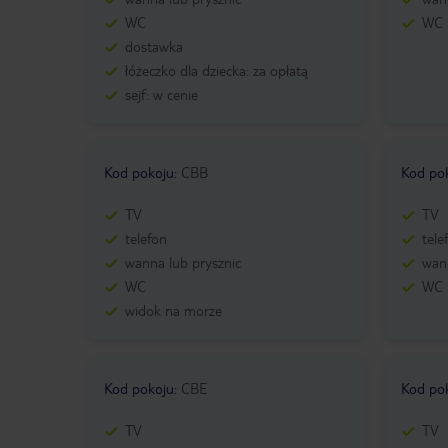
WC
WC
dostawka
łóżeczko dla dziecka: za opłatą
sejf: w cenie
Kod pokoju
:
CBB
Kod po
TV
TV
telefon
tele
wanna lub prysznic
wann
WC
WC
widok na morze
Kod pokoju
:
CBE
Kod po
TV
TV