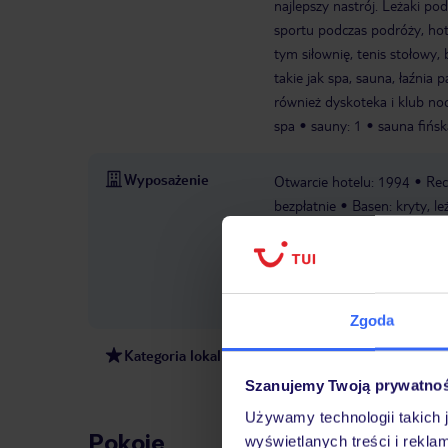
najlepszy nastrój. Leżaki pod
sportu podczas podróży, hote
tym siłownię, tenis stołowy, 
takie jak spa, sauna, łaźnia 
również dyskoteka i klub no
spa
sauny: 1
sauna fińsk
Wyposażenie
Otwarcie hotelu: 1994
Rec
bezpłatnie
Basen: kryty, le
market
Dyskoteka/klub n
płatności: TUI Card / VISA, 
zależności od dostępności), n
konferencyjne: 1
Piętra: 5
Zgoda
Kategoria lokalna
5 gwiazdek
Szanujemy Twoją prywatno
Używamy technologii takich 
Pokoje
wyświetlanych treści i rekla