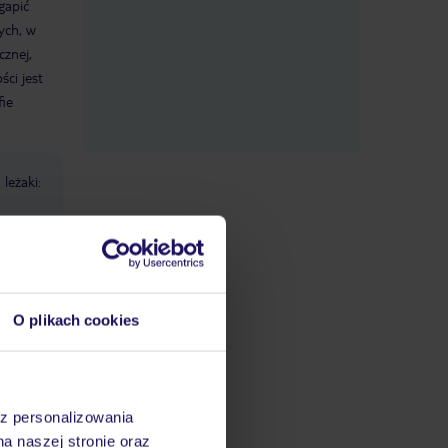
gapić
ych, w
cznej,
ści jest
ie
 leżaki:
g (w
le
O plikach cookies
az personalizowania
na naszej stronie oraz