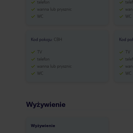
telefon
tele
wanna lub prysznic
wann
WC
WC
Kod pokoju
:
CBH
Kod po
TV
TV
telefon
tele
wanna lub prysznic
wann
WC
WC
Wyżywienie
Wyżywienie