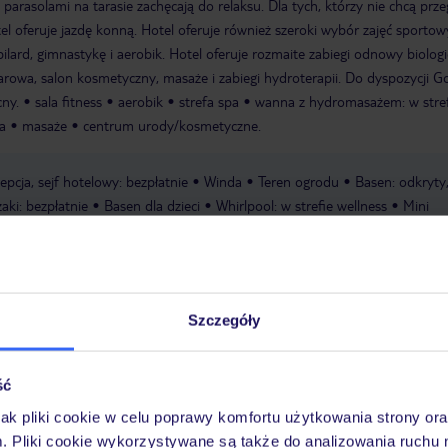
 parasolami na tarasie zachęcają do relaksu. Dla tych, którzy nie chcą prze
l oferuje jazdę konną. Hotel oferuje również szeroki wybór zajęć sportow
bilard, gimnastykę i aerobik. Hotel oferuje rozmaite zabiegi odnowy biologi
parowa, salon kosmetyczny, masaże i zabiegi hydroterapii. Do dyspozycji Go
cny.
sala fitness
aerobik
strefa spa
wanna z hydromasażem: w stref
a
masaże
centrum urody/kosmetyczne.
epcja, sejf hotelowy: bezpłatnie
Winda
Teren ogrodu
Basen: odkryty,
żaki: bezpłatnie
Basen dla dzieci
Whirlpool: w strefie wellness
Mini
ocny
Internet: WLAN/WiFi, w miejscach publicznych: bez opłat
Metody
MasterCard, American Express, Diners
Udogodnienia parkingowe: Parkin
iestrzeżony: za opłatą, garaż: za opłatą
Udogodnienia konferencyjne: Sa
, Pokoje: 30
>>
Szczegóły
ść
jak pliki cookie w celu poprawy komfortu użytkowania strony or
m. Pliki cookie wykorzystywane są także do analizowania ruchu 