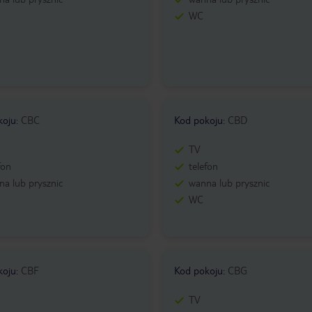
WC
koju
:
CBC
Kod pokoju
:
CBD
TV
fon
telefon
a lub prysznic
wanna lub prysznic
WC
koju
:
CBF
Kod pokoju
:
CBG
TV