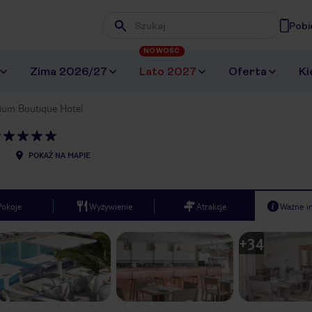
Pobi
Wpisz frazę, której szukasz
NOWOŚĆ
Zima 2026/27
Lato 2027
Oferta
Ki
dium Boutique Hotel
POKAŻ NA MAPIE
Pokoje
Wyżywienie
Atrakcje
Ważne i
+
34