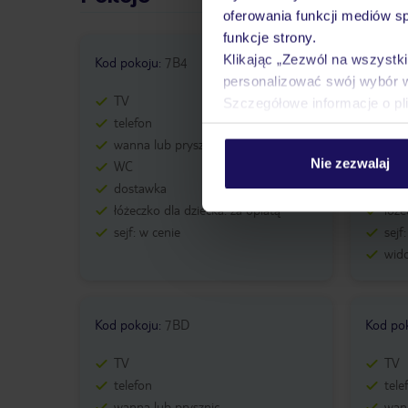
oferowania funkcji mediów s
funkcje strony.
Klikając „Zezwól na wszystk
Kod pokoju
:
7B4
Kod po
personalizować swój wybór 
TV
TV
Szczegółowe informacje o pl
telefon
tele
wanna lub prysznic
wann
Nie zezwalaj
WC
WC
dostawka
dos
łóżeczko dla dziecka: za opłatą
łóże
sejf: w cenie
sejf
wid
Kod pokoju
:
7BD
Kod po
TV
TV
telefon
tele
wanna lub prysznic
wann