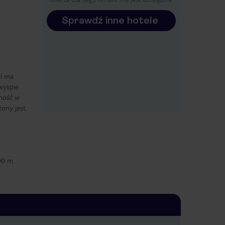
Sprawdź inne hotele
el ma
wyspie
nność w
ony jest
00 m