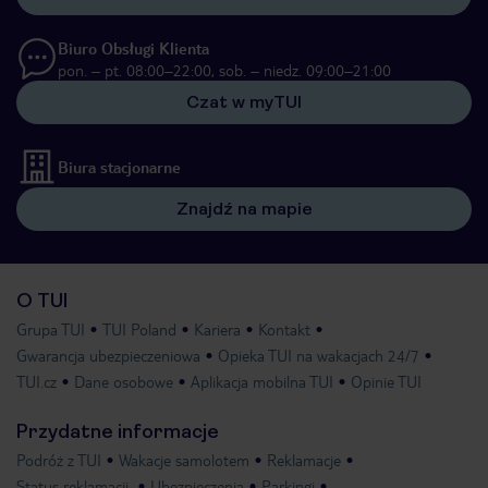
Biuro Obsługi Klienta
pon. – pt. 08:00–22:00, sob. – niedz. 09:00–21:00
Czat w myTUI
Biura stacjonarne
Znajdź na mapie
O TUI
Grupa TUI
TUI Poland
Kariera
Kontakt
Gwarancja ubezpieczeniowa
Opieka TUI na wakacjach 24/7
TUI.cz
Dane osobowe
Aplikacja mobilna TUI
Opinie TUI
Przydatne informacje
Podróż z TUI
Wakacje samolotem
Reklamacje
Status reklamacji
Ubezpieczenia
Parkingi