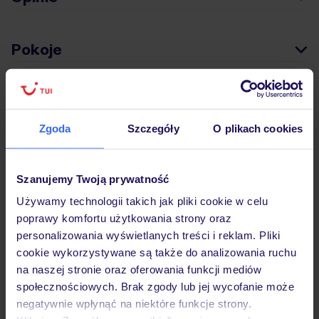
Pokoje
Wyżywienie
Zgoda
Szczegóły
O plikach cookies
Atrakcje
Szanujemy Twoją prywatność
Używamy technologii takich jak pliki cookie w celu
Ważne informacje
poprawy komfortu użytkowania strony oraz
personalizowania wyświetlanych treści i reklam. Pliki
cookie wykorzystywane są także do analizowania ruchu
na naszej stronie oraz oferowania funkcji mediów
Często zadawane pytania
społecznościowych. Brak zgody lub jej wycofanie może
Jak zmienić uczestników/osobę zgłaszającą?
negatywnie wpłynąć na niektóre funkcje strony.
Czy w Hotelu będzie przedstawiciel TUI?