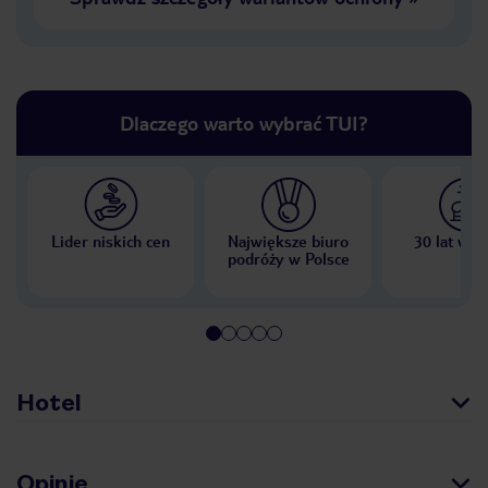
Dlaczego warto wybrać TUI?
Lider niskich cen
Największe biuro
30 lat w P
podróży w Polsce
Hotel
Opinie