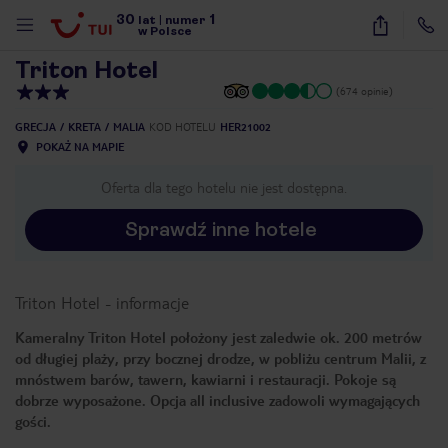
30
1
1
/
11
lat
|
numer
w Polsce
Triton Hotel
(674 opinie)
GRECJA
KRETA
MALIA
KOD HOTELU
HER21002
POKAŻ NA MAPIE
Oferta dla tego hotelu nie jest dostępna.
Sprawdź inne hotele
Triton Hotel
-
informacje
Kameralny Triton Hotel położony jest zaledwie ok. 200 metrów
od długiej plaży, przy bocznej drodze, w pobliżu centrum Malii, z
mnóstwem barów, tawern, kawiarni i restauracji. Pokoje są
dobrze wyposażone. Opcja all inclusive zadowoli wymagających
gości.
nute