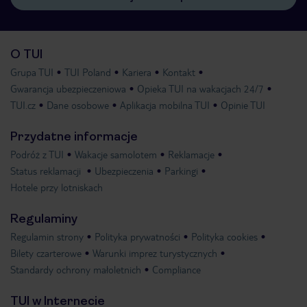
O TUI
Grupa TUI
TUI Poland
Kariera
Kontakt
Gwarancja ubezpieczeniowa
Opieka TUI na wakacjach 24/7
TUI.cz
Dane osobowe
Aplikacja mobilna TUI
Opinie TUI
Przydatne informacje
Podróż z TUI
Wakacje samolotem
Reklamacje
Status reklamacji
Ubezpieczenia
Parkingi
Hotele przy lotniskach
Regulaminy
Regulamin strony
Polityka prywatności
Polityka cookies
Bilety czarterowe
Warunki imprez turystycznych
Standardy ochrony małoletnich
Compliance
TUI w Internecie