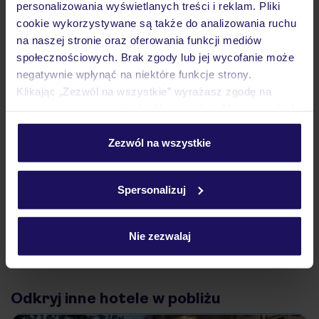
personalizowania wyświetlanych treści i reklam. Pliki
Atrakcje
cookie wykorzystywane są także do analizowania ruchu
na naszej stronie oraz oferowania funkcji mediów
społecznościowych. Brak zgody lub jej wycofanie może
Ważne informacje
negatywnie wpłynąć na niektóre funkcje strony.
Klikając „Zezwól na wszystkie” wyrażasz zgodę na
umieszczenie wszystkich plików cookie. Możesz jednak
personalizować swój wybór wchodząc w zakładkę
Często zadawane pytania
„Szczegóły”
Zezwól na wszystkie
Jak zmienić uczestników/osobę zgłaszającą?
Szczegółowe informacje o plikach cookie znajdziesz
Czy w Hotelu będzie przedstawiciel TUI?
w
polityce plików cookies
oraz
polityce prywatności
.
Na jakiej podstawie i gdzie otrzymam karty
Spersonalizuj
pokładowe/bilety lotnicze?
Zobacz więcej
Nie zezwalaj
Odkryj inne hotele w pobliżu