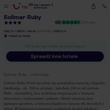
30
1
1
/
24
lat
|
numer
w Polsce
Solimar Ruby
(530 opinii)
GRECJA
KRETA
MALIA
KOD HOTELU
HER21151
POKAŻ NA MAPIE
Oferta dla tego hotelu nie jest dostępna.
Sprawdź inne hotele
Solimar Ruby
-
informacje
Solimar Ruby Hotel wyróżnia się przepiękną scenerią i dogodna
lokalizacją - ok. 700 m od plaży i zaledwie 200 m od centrum
Malii - niewielkiej, lecz urokliwej miejscowości z licznymi
tawernami, restauracjami i pubami. Obiekt otoczony jest
pięknym ogrodem, w którym znajdziecie baseny dla dorosłych i
nute
dzieci. W hotelowej restauracji spróbujecie kuchni lokalnej i