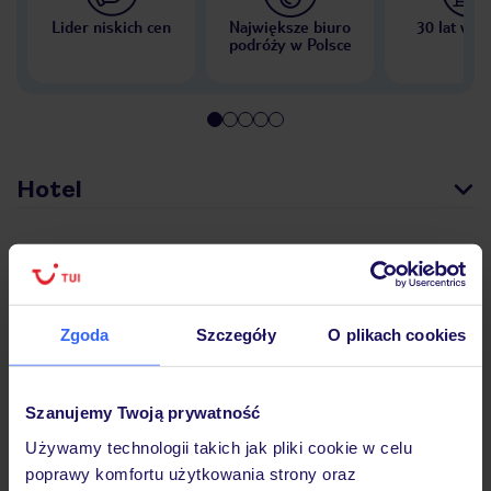
Lider niskich cen
Największe biuro
30 lat w P
podróży w Polsce
Hotel
Opinie
Zgoda
Szczegóły
O plikach cookies
Pokoje
Szanujemy Twoją prywatność
Wyżywienie
Używamy technologii takich jak pliki cookie w celu
poprawy komfortu użytkowania strony oraz