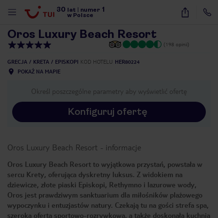
30
1
1
/
32
lat
|
numer
w Polsce
Oros Luxury Beach Resort
(198 opinii)
GRECJA
KRETA
EPISKOPI
KOD HOTELU
HER80224
POKAŻ NA MAPIE
Określ poszczególne parametry aby wyświetlić ofertę
Konfiguruj ofertę
Oros Luxury Beach Resort
-
informacje
Oros Luxury Beach Resort to wyjątkowa przystań, powstała w
sercu Krety, oferująca dyskretny luksus. Z widokiem na
dziewicze, złote piaski Episkopi, Rethymno i lazurowe wody,
Oros jest prawdziwym sanktuarium dla miłośników plażowego
wypoczynku i entuzjastów natury. Czekają tu na gości strefa spa,
nute
szeroka oferta sportowo-rozrywkowa, a także doskonała kuchnia