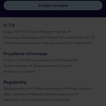
Znajdź na mapie
O TUI
Grupa TUI
TUI Poland
Kariera
Kontakt
Gwarancja ubezpieczeniowa
Opieka TUI na wakacjach 24/7
TUI.cz
Dane osobowe
Aplikacja mobilna TUI
Opinie TUI
Przydatne informacje
Podróż z TUI
Wakacje samolotem
Reklamacje
Status reklamacji
Ubezpieczenia
Parkingi
Hotele przy lotniskach
Regulaminy
Regulamin strony
Polityka prywatności
Polityka cookies
Bilety czarterowe
Warunki imprez turystycznych
Standardy ochrony małoletnich
Compliance