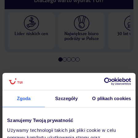
Lider niskich cen
Największe biuro
30 lat w P
podróży w Polsce
Hotel
Zgoda
Szczegóły
O plikach cookies
Pokoje
Szanujemy Twoją prywatność
Wyżywienie
Używamy technologii takich jak pliki cookie w celu
poprawy komfortu użytkowania strony oraz