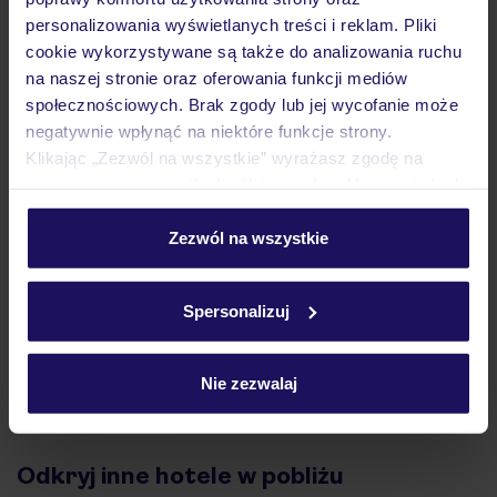
personalizowania wyświetlanych treści i reklam. Pliki
Atrakcje
cookie wykorzystywane są także do analizowania ruchu
na naszej stronie oraz oferowania funkcji mediów
społecznościowych. Brak zgody lub jej wycofanie może
Ważne informacje
negatywnie wpłynąć na niektóre funkcje strony.
Klikając „Zezwól na wszystkie” wyrażasz zgodę na
umieszczenie wszystkich plików cookie. Możesz jednak
personalizować swój wybór wchodząc w zakładkę
Często zadawane pytania
„Szczegóły”
Zezwól na wszystkie
Jak zmienić uczestników/osobę zgłaszającą?
Szczegółowe informacje o plikach cookie znajdziesz
Czy w Hotelu będzie przedstawiciel TUI?
w
polityce plików cookies
oraz
polityce prywatności
.
Na jakiej podstawie i gdzie otrzymam karty
Spersonalizuj
pokładowe/bilety lotnicze?
Zobacz więcej
Nie zezwalaj
Odkryj inne hotele w pobliżu