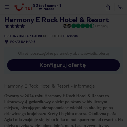
30
1
1
/
30
lat
|
numer
w Polsce
Harmony E Rock Hotel & Resort
(49 opinii)
GRECJA
KRETA
GALINI
KOD HOTELU
HER30000
POKAŻ NA MAPIE
Określ poszczególne parametry aby wyświetlić ofertę
Konfiguruj ofertę
Harmony E Rock Hotel & Resort
-
informacje
Otwarty w 2024 roku Harmony E Rock Hotel & Resort to
luksusowy 4-gwiazdkowy obiekt położony w idyllicznym
miejscu, oferującym niezapomniane widoki na okolicę pełną
dziewiczego krajobrazu Krety i błękitu morza. Okoliczna plaża
Agia Fotia znajduje się tylko kilka minut spacerem od resortu. Na
nute
miejscu czeka wiele udogodnień, m.in. basen zewnętrzny,