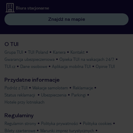
Biura stacjonarne
Znajdź na mapie
O TUI
Grupa TUI
TUI Poland
Kariera
Kontakt
Gwarancja ubezpieczeniowa
Opieka TUI na wakacjach 24/7
TUI.cz
Dane osobowe
Aplikacja mobilna TUI
Opinie TUI
Przydatne informacje
Podróż z TUI
Wakacje samolotem
Reklamacje
Status reklamacji
Ubezpieczenia
Parkingi
Hotele przy lotniskach
Regulaminy
Regulamin strony
Polityka prywatności
Polityka cookies
Bilety czarterowe
Warunki imprez turystycznych