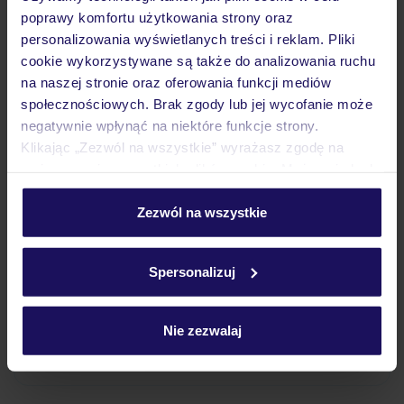
Wyżywienie
poprawy komfortu użytkowania strony oraz
personalizowania wyświetlanych treści i reklam. Pliki
cookie wykorzystywane są także do analizowania ruchu
Atrakcje
na naszej stronie oraz oferowania funkcji mediów
społecznościowych. Brak zgody lub jej wycofanie może
negatywnie wpłynąć na niektóre funkcje strony.
Ważne informacje
Klikając „Zezwól na wszystkie” wyrażasz zgodę na
umieszczenie wszystkich plików cookie. Możesz jednak
personalizować swój wybór wchodząc w zakładkę
„Szczegóły”
Zezwól na wszystkie
Często zadawane pytania
Szczegółowe informacje o plikach cookie znajdziesz
w
polityce plików cookies
oraz
polityce prywatności
.
Jak zmienić uczestników/osobę zgłaszającą?
Spersonalizuj
Czy w Hotelu będzie przedstawiciel TUI?
Na jakiej podstawie i gdzie otrzymam karty
pokładowe/bilety lotnicze?
Nie zezwalaj
Zobacz więcej