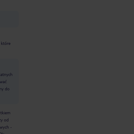
 które
datnych
ować
śmy do
atkiem
ży od
owych -