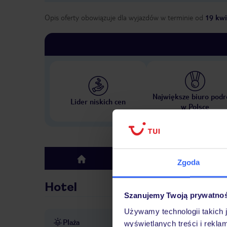
Opis oferty obowiązuje dla wyjazdów w terminie
od
19 kwi
Największe biuro podr
Lider niskich cen
w Polsce
Hotel
top
Zgoda
Hotel
Szanujemy Twoją prywatno
Używamy technologii takich 
Plaża
ok. 550 m od plaży Matala
wyświetlanych treści i rekla