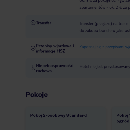
ok. 5 € za pokój/noc4-gwia
apartamentów - ok. 2 € za po
Transfer
Transfer (przejazd) na trasi
do zakupu transferu jako us
Przepisy wjazdowe i
Zapoznaj się z przepisami w
informacje MSZ
Niepełnosprawność
Hotel nie jest przystosowan
ruchowa
Pokoje
Pokój 2-osobowy Standard
Pokój 
1 /
2
ogród