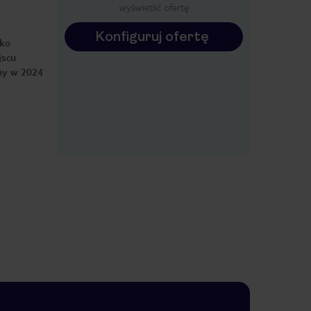
wyświetlić ofertę
Konfiguruj ofertę
eko
jscu
any w 2024