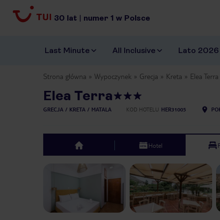
30
lat
|
numer
1
w Polsce
Last Minute
All Inclusive
Lato 2026
Strona główna
Wypoczynek
Grecja
Kreta
Elea Terra
Elea Terra
GRECJA
KRETA
MATALA
KOD HOTELU
HER31005
PO
Hotel
top
Previous slide