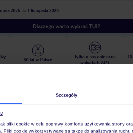
etnia 2026
do
1 listopada 2026
Dlaczego warto wybrać TUI?
óży
Tylko u nas opieka na
10
30 lat w Polsce
wakacjach 24/7
Pokoje
Wyżywienie
Atrakcje
Ważne i
Szczegóły
ść
jak pliki cookie w celu poprawy komfortu użytkowania strony or
piaszczysta
żwirowa
leżaki za opłatą, dostępność nie jest gwarantowa
m. Pliki cookie wykorzystywane są także do analizowania ruchu 