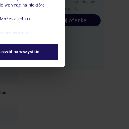
Określ poszczególne parametry aby
ntowana,
e wpłynąć na niektóre
wyświetlić ofertę
. Możesz jednak
Konfiguruj ofertę
ce prywatności
.
ezwól na wszystkie
i od