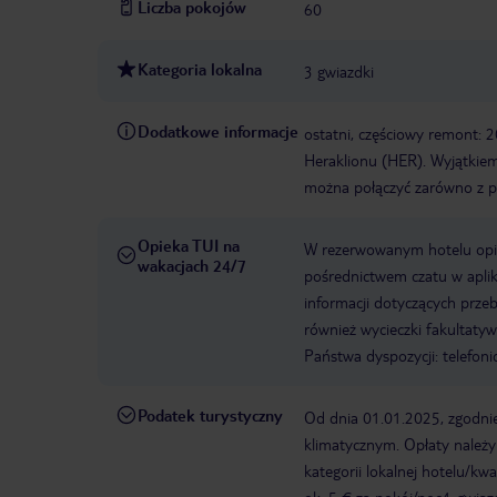
Liczba pokojów
60
Kategoria lokalna
3 gwiazdki
Dodatkowe informacje
ostatni, częściowy remont: 2
Heraklionu (HER). Wyjątkie
można połączyć zarówno z p
Opieka TUI na
W rezerwowanym hotelu opiek
wakacjach 24/7
pośrednictwem czatu w aplik
informacji dotyczących prze
również wycieczki fakultaty
Państwa dyspozycji: telefon
Podatek turystyczny
Od dnia 01.01.2025, zgodnie
klimatycznym. Opłaty należ
kategorii lokalnej hotelu/k