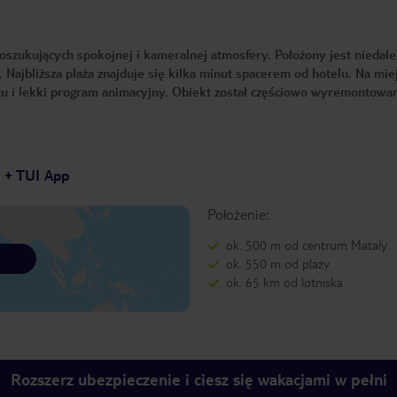
oszukujących spokojnej i kameralnej atmosfery. Położony jest niedal
 Najbliższa plaża znajduje się kilka minut spacerem od hotelu. Na mie
etu i lekki program animacyjny. Obiekt został częściowo wyremontow
7 + TUI App
Położenie:
ok. 500 m od centrum Mataly
ok. 550 m od plaży
ok. 65 km od lotniska
Rozszerz ubezpieczenie i ciesz się wakacjami w pełni