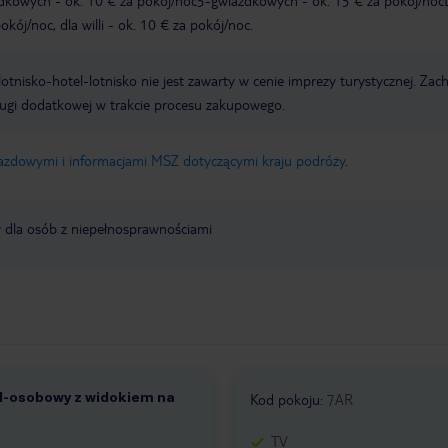
zdkowych - ok. 10 € za pokój/noc5-gwiazdkowych - ok. 15 € za pokój/noc
kój/noc, dla willi - ok. 10 € za pokój/noc.
e lotnisko-hotel-lotnisko nie jest zawarty w cenie imprezy turystycznej. Za
ługi dodatkowej w trakcie procesu zakupowego.
jazdowymi i informacjami MSZ dotyczącymi kraju podróży
.
y dla osób z niepełnosprawnościami
1-osobowy z widokiem na
Kod pokoju
:
7AR
TV