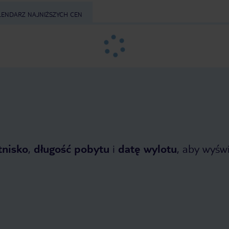
LENDARZ NAJNIŻSZYCH CEN
tnisko
,
długość pobytu
i
datę wylotu
, aby wyświe