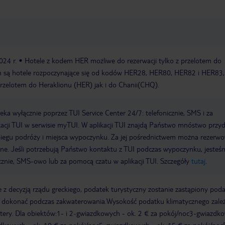
024 r.
Hotele z kodem HER możliwe do rezerwacji tylko z przelotem do
m są hotele rozpoczynające się od kodów HER28, HER80, HER82 i HER83,
rzelotem do Heraklionu (HER) jak i do Chanii(CHQ).
a wyłącznie poprzez TUI Service Center 24/7: telefonicznie, SMS i za
acji TUI w serwisie myTUI. W aplikacji TUI znajdą Państwo mnóstwo przy
biegu podróży i miejsca wypoczynku. Za jej pośrednictwem można rezerw
wne. Jeśli potrzebują Państwo kontaktu z TUI podczas wypoczynku, jeste
icznie, SMS-owo lub za pomocą czatu w aplikacji TUI. Szczegóły
tutaj
.
 z decyzją rządu greckiego, podatek turystyczny zostanie zastąpiony pod
y dokonać podczas zakwaterowania.Wysokość podatku klimatycznego zale
watery. Dla obiektów:1- i 2-gwiazdkowych - ok. 2 € za pokój/noc3-gwiazdk