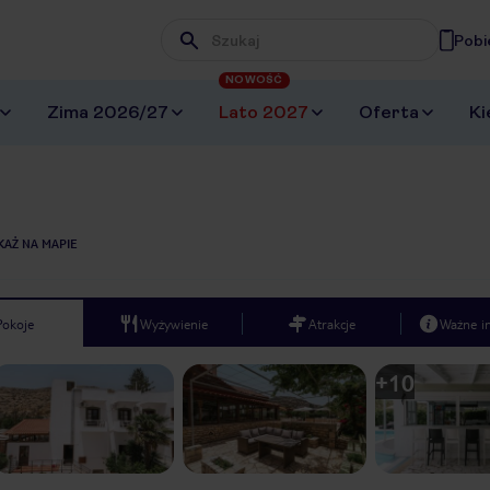
Pobi
Wpisz frazę, której szukasz
NOWOŚĆ
Zima 2026/27
Lato 2027
Oferta
Ki
KAŻ NA MAPIE
Pokoje
Wyżywienie
Atrakcje
Ważne i
+
10