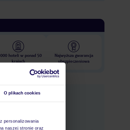
 000 hoteli w ponad 50
Najwyższa gwarancja
krajach
ubezpieczeniowa
nformacje
O plikach cookies
az personalizowania
na,
na naszej stronie oraz