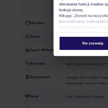
zależna od decyzji hotelu l
oferowania funkcji mediów s
zależna od decyzji hotelu l
funkcje strony.
Klikając „Zezwól na wszystk
personalizować swój wybór 
Dla dzieci
wysokie krzesełka dla dziec
Szczegółowe informacje o pl
Basen
basen: zewnętrzny
leżaki i
Nie zezwalaj
Sport i Wellness
Masaże: masaż klasyczny, mas
Rozrywka
lekki program animacyjny
Wyposażenie
recepcja: 24 h
lobby
sal
dostępności: w cenie
lekar
Karty
Visa, MasterCard, Maestro