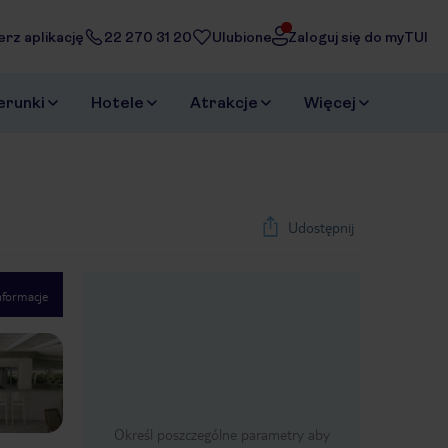
erz aplikację
22 270 31 20
Ulubione
Zaloguj się do myTUI
erunki
Hotele
Atrakcje
Więcej
Udostępnij
nformacje
1
/
16
Next slide
Określ poszczególne parametry aby