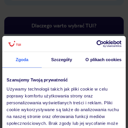
Dlaczego warto wybrać TUI?
Lider niskich cen
Największe biuro
30 lat w P
Zgoda
Szczegóły
O plikach cookies
podróży w Polsce
Szanujemy Twoją prywatność
Używamy technologii takich jak pliki cookie w celu
poprawy komfortu użytkowania strony oraz
Hotel
personalizowania wyświetlanych treści i reklam. Pliki
cookie wykorzystywane są także do analizowania ruchu
na naszej stronie oraz oferowania funkcji mediów
Opinie
społecznościowych. Brak zgody lub jej wycofanie może