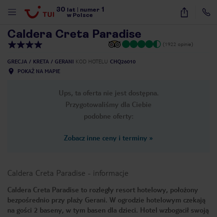
30
1
1
/
44
lat
|
numer
w Polsce
Caldera Creta Paradise
(1922 opinie)
GRECJA
KRETA
GERANI
KOD HOTELU
CHQ26010
POKAŻ NA MAPIE
Ups, ta oferta nie jest dostępna.
Przygotowaliśmy dla Ciebie
podobne oferty:
Zobacz inne ceny i terminy
»
Caldera Creta Paradise
-
informacje
Caldera Creta Paradise to rozległy resort hotelowy, położony
bezpośrednio przy plaży Gerani. W ogrodzie hotelowym czekają
nute
na gości 2 baseny, w tym basen dla dzieci. Hotel wzbogacił swoją