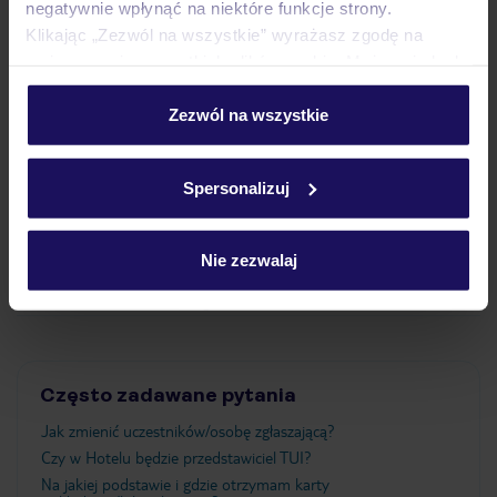
negatywnie wpłynąć na niektóre funkcje strony.
Klikając „Zezwól na wszystkie” wyrażasz zgodę na
Pokoje
umieszczenie wszystkich plików cookie. Możesz jednak
personalizować swój wybór wchodząc w zakładkę
„Szczegóły”
Zezwól na wszystkie
Wyżywienie
Szczegółowe informacje o plikach cookie znajdziesz
w
polityce plików cookies
oraz
polityce prywatności
.
Spersonalizuj
Atrakcje
Nie zezwalaj
Ważne informacje
Często zadawane pytania
Jak zmienić uczestników/osobę zgłaszającą?
Czy w Hotelu będzie przedstawiciel TUI?
Na jakiej podstawie i gdzie otrzymam karty