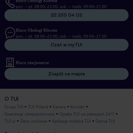
Biuro Obsługi Klienta
pon. – pt. 08:00–22:00, sob. – niedz. 09:00–21:00
22 255 04 02
Biuro Obsługi Klienta
pon. – pt. 08:00–22:00, sob. – niedz. 09:00–21:00
Czat w myTUI
Biura stacjonarne
Znajdź na mapie
O TUI
Grupa TUI
TUI Poland
Kariera
Kontakt
Gwarancja ubezpieczeniowa
Opieka TUI na wakacjach 24/7
TUI.cz
Dane osobowe
Aplikacja mobilna TUI
Opinie TUI