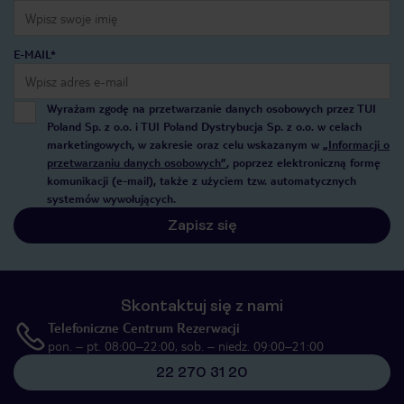
E-MAIL*
Wyrażam zgodę na przetwarzanie danych osobowych przez TUI
Poland Sp. z o.o. i TUI Poland Dystrybucja Sp. z o.o. w celach
marketingowych, w zakresie oraz celu wskazanym w
„Informacji o
przetwarzaniu danych osobowych”
, poprzez elektroniczną formę
komunikacji (e-mail), także z użyciem tzw. automatycznych
systemów wywołujących.
Zapisz się
Skontaktuj się z nami
Telefoniczne Centrum Rezerwacji
pon. – pt. 08:00–22:00, sob. – niedz. 09:00–21:00
22 270 31 20