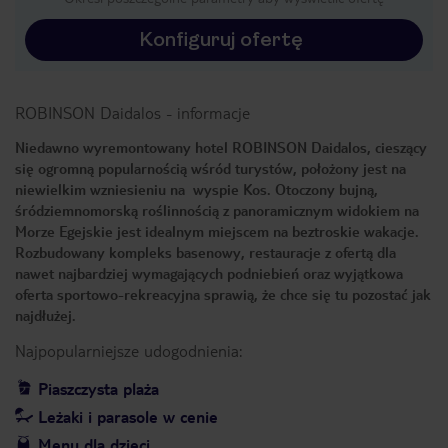
Konfiguruj ofertę
ROBINSON Daidalos
-
informacje
Niedawno wyremontowany hotel ROBINSON Daidalos, cieszący
się ogromną popularnością wśród turystów, położony jest na
niewielkim wzniesieniu na wyspie Kos. Otoczony bujną,
śródziemnomorską roślinnością z panoramicznym widokiem na
Morze Egejskie jest idealnym miejscem na beztroskie wakacje.
Rozbudowany kompleks basenowy, restauracje z ofertą dla
nawet najbardziej wymagających podniebień oraz wyjątkowa
oferta sportowo-rekreacyjna sprawią, że chce się tu pozostać jak
najdłużej.
Najpopularniejsze udogodnienia:
Piaszczysta plaża
Leżaki i parasole w cenie
Menu dla dzieci