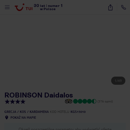
30
1
lat
|
numer
w Polsce
1
/
49
ROBINSON Daidalos
(376 opinii)
GRECJA
KOS
KARDAMENA
KOD HOTELU
KGS15010
POKAŻ NA MAPIE
nute
Określ poszczególne parametry aby wyświetlić ofertę