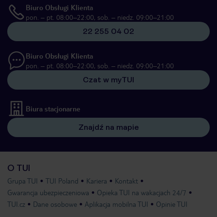
Biuro Obsługi Klienta
pon. – pt. 08:00–22:00, sob. – niedz. 09:00–21:00
22 255 04 02
Biuro Obsługi Klienta
pon. – pt. 08:00–22:00, sob. – niedz. 09:00–21:00
Czat w myTUI
Biura stacjonarne
Znajdź na mapie
O TUI
Grupa TUI
TUI Poland
Kariera
Kontakt
Gwarancja ubezpieczeniowa
Opieka TUI na wakacjach 24/7
TUI.cz
Dane osobowe
Aplikacja mobilna TUI
Opinie TUI