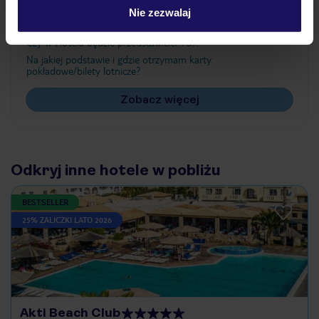
Często zadawane pytania
Nie zezwalaj
Jak zmienić uczestników/osobę zgłaszającą?
Czy w Hotelu będzie przedstawiciel TUI?
Na jakiej podstawie i gdzie otrzymam karty
pokładowe/bilety lotnicze?
Zobacz więcej
Odkryj inne hotele w pobliżu
BESTSELLER
25% ZALICZKI LATO 2026
Akti Beach Club