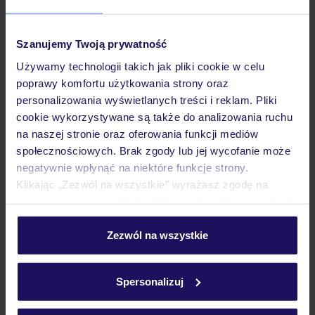
Szanujemy Twoją prywatność
Hotel
Używamy technologii takich jak pliki cookie w celu
poprawy komfortu użytkowania strony oraz
Pokoje
personalizowania wyświetlanych treści i reklam. Pliki
cookie wykorzystywane są także do analizowania ruchu
na naszej stronie oraz oferowania funkcji mediów
Wyżywienie
społecznościowych. Brak zgody lub jej wycofanie może
negatywnie wpłynąć na niektóre funkcje strony.
Klikając „Zezwól na wszystkie” wyrażasz zgodę na
Atrakcje
umieszczenie wszystkich plików cookie. Możesz jednak
personalizować swój wybór wchodząc w zakładkę
„Szczegóły”
Zezwól na wszystkie
Szczegółowe informacje o plikach cookie znajdziesz
Ważne informacje
w
polityce plików cookies
oraz
polityce prywatności
.
Spersonalizuj