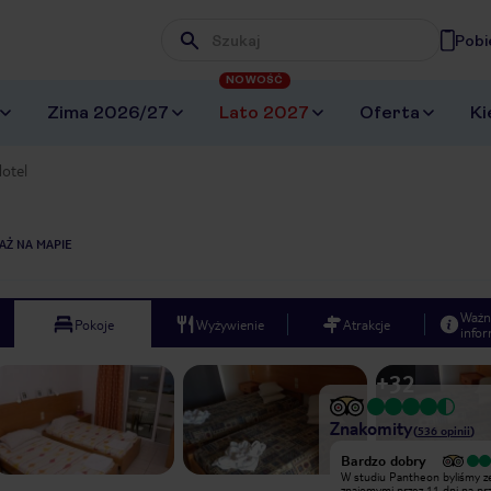
Pobi
Wpisz frazę, której szukasz
NOWOŚĆ
Zima 2026/27
Lato 2027
Oferta
Ki
otel
AŻ NA MAPIE
Ważn
Pokoje
Wyżywienie
Atrakcje
infor
+
32
Znakomity
(
536
opinii
)
Wyjątkowy
Bardzo dobry
Fajne miejsce na wakacje z
W studiu Pantheon byliśmy z
rodzina,widok najlepszy w
znajomymi przez 11 dni na pr