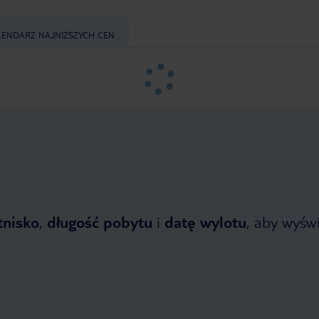
LENDARZ NAJNIŻSZYCH CEN
tnisko
,
długość pobytu
i
datę wylotu
, aby wyświe