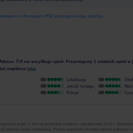
jazdowymi i informacjami MSZ dotyczącymi kraju podróży
.
Advisor. TUI nie weryfikuje opinii. Prezentujemy 5 ostatnich opinii w
nii znajdziesz
tutaj
.
Lokalizacja
Obsł
Jakość noclegu
Wart
Pokoje
Czys
ajomymi przez 11 dni na przełomie września i pażdziernika 2016 r. Jesteśmy
ty spełniły nasze oczekiwania. Przede wszystkim ośrodek pięknie położony n