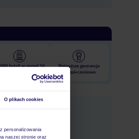
 000 hoteli w ponad 50
Najwyższa gwarancja
krajach
ubezpieczeniowa
O plikach cookies
e
macje
az personalizowania
na naszej stronie oraz