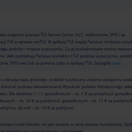
a wyłącznie poprzez TUI Service Center 24/7: telefonicznie, SMS i za
acji TUI w serwisie myTUI. W aplikacji TUI znajdą Państwo mnóstwo przy
biegu podróży i miejsca wypoczynku. Za jej pośrednictwem można rezerw
wne. Jeśli potrzebują Państwo kontaktu z TUI podczas wypoczynku, jeste
icznie, SMS-owo lub za pomocą czatu w aplikacji TUI. Szczegóły
tutaj
.
 z decyzją rządu greckiego, podatek turystyczny zostanie zastąpiony pod
y dokonać podczas zakwaterowania.Wysokość podatku klimatycznego zale
watery. Dla obiektów:1- i 2-gwiazdkowych - ok. 2 € za pokój/noc3-gwiazdk
zdkowych - ok. 10 € za pokój/noc5-gwiazdkowych - ok. 15 € za pokój/noc
kój/noc, dla willi - ok. 10 € za pokój/noc.
e lotnisko-hotel-lotnisko nie jest zawarty w cenie imprezy turystycznej. Za
ługi dodatkowej w trakcie procesu zakupowego.