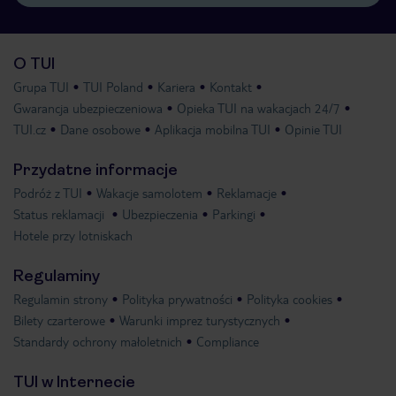
O TUI
Grupa TUI
TUI Poland
Kariera
Kontakt
Gwarancja ubezpieczeniowa
Opieka TUI na wakacjach 24/7
TUI.cz
Dane osobowe
Aplikacja mobilna TUI
Opinie TUI
Przydatne informacje
Podróż z TUI
Wakacje samolotem
Reklamacje
Status reklamacji
Ubezpieczenia
Parkingi
Hotele przy lotniskach
Regulaminy
Regulamin strony
Polityka prywatności
Polityka cookies
Bilety czarterowe
Warunki imprez turystycznych
Standardy ochrony małoletnich
Compliance
TUI w Internecie