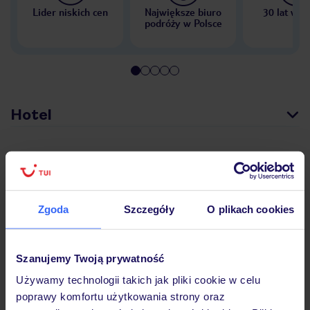
Lider niskich cen
Największe biuro
30 lat w P
podróży w Polsce
Hotel
Opinie
Zgoda
Szczegóły
O plikach cookies
Pokoje
Szanujemy Twoją prywatność
Wyżywienie
Używamy technologii takich jak pliki cookie w celu
poprawy komfortu użytkowania strony oraz