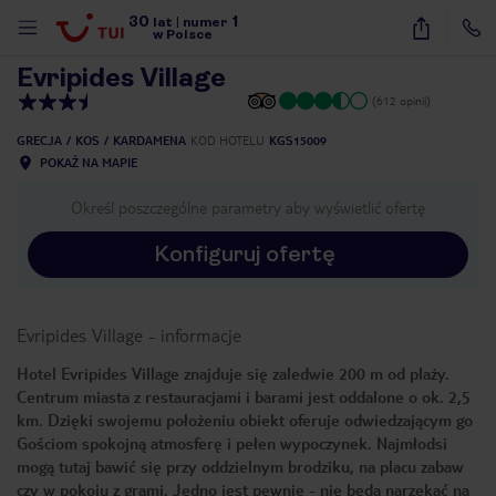
30
1
1
/
19
lat
|
numer
w Polsce
Evripides Village
(612 opinii)
GRECJA
KOS
KARDAMENA
KOD HOTELU
KGS15009
POKAŻ NA MAPIE
Określ poszczególne parametry aby wyświetlić ofertę
Konfiguruj ofertę
Evripides Village
-
informacje
Hotel Evripides Village znajduje się zaledwie 200 m od plaży.
Centrum miasta z restauracjami i barami jest oddalone o ok. 2,5
km. Dzięki swojemu położeniu obiekt oferuje odwiedzającym go
Gościom spokojną atmosferę i pełen wypoczynek. Najmłodsi
mogą tutaj bawić się przy oddzielnym brodziku, na placu zabaw
nute
czy w pokoju z grami. Jedno jest pewnie - nie będą narzekać na